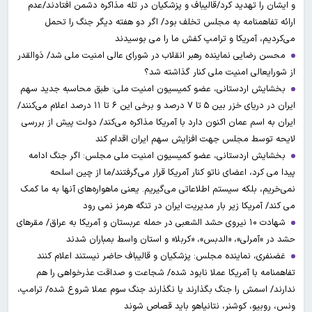
و ایشان را تهدید کرد/قالیباف و پزشکیان در تله مذاکره دشمن افتادند/عدم
ارائه تفاهمنامه به مجلس تخلف بود/ اگر دو هفته دیگر جنگ را تحمل
می‌کردیم، آمریکا و ترامپ کفش ما را می بوسیدند
محسن رضایی نماینده رهبر انقلاب در شورای عالی امنیت ملی شد/ ذوالقدر
از شورایعالی امنیت ملی کنار گذاشته شد؟
بخشایش اردستانی، عضو کمیسیون امنیت ملی: طبق محاسبه جدید سهم
ایران در دریای خزر بین ۵ تا ۷ درصد و برخی این ۶ تا ۱۱ درصد اعلام می‌کنند/
ایران به اسم عمان اکنون دارد با آمریکا مذاکره می‌کند/ دولت پیش از بررسی
لایحه توسط مجلس جهت افزایش سهم ایران اقدام کند
بخشایش اردستانی، عضو کمیسیون امنیت ملی مجلس: اگر جنگ ادامه
پیدا می کرد، اعضای ناتو کنار آمریکا قرار می‌گرفتند/ما از چین اسلحه
نمی‌خریم، بلکه سیستم اطلاعاتی می‌گیریم. یعنی ماهواره‌های آنها به ما کمک
می کند/ آمریکا زیر بار مدیریت ایران در تنگه هرمز نمی رود
شهادت ۱۰ نیروی حشد الشعبی در حمله عربستان و آمریکا به عراق/ مقرهای
حشد در »آمرلی»، «الدبس»، «کربلا« و استان واسط بمباران شدند
غضنفری، نماینده مجلس: پزشکیان و قالیباف حاضر نیستند اعلام کنند
تفاهمنامه با آمریکا عملا نابود شده/ شجاعت و صداقت عذرخواهی را هم
ندارند/ اسمش را جنگ بگذارند یا نگذارند جنگ سوم عملا شروع شده/ ترامپ،
ونس، روبیو، کوشنر، نتانیاهو باید قصاص شوند