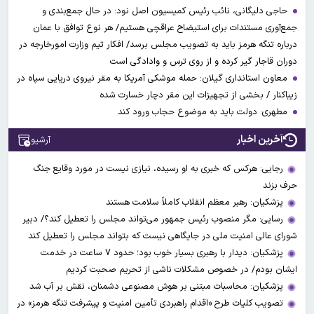
حاجی دلیگانی، نائب رئیس کمیسیون اصل نود: در حال جمع‌بندی و
جمع‌آوری مستندات برای استیضاح عراقچی هستیم/ هر نوع توافق با عمان
درباره تنگه هرمز باید به تصویب مجلس برسد/ افکار تیم وزارت امورخارجه در
دوران قاجار گیر کرده و از روی ترس و وادادگی است
معاون استانداری گیلان: حمله موشکی آمریکا به مقر نیروی دریایی سپاه در
زیباکنار / بخشی از تجهیزات این مقر دچار خسارت شده
مطهری: دولت باید به موضوع حجاب ورود کند
آخرین اخبار
آرشیو
رجایی: هرکس که خبری به او رسیده، نیازی نیست در مورد وقایع جنگ
حرف بزند
پزشکیان: رهبر معظم انقلاب کاملاً سلامت هستند
رسایی: مگر منصوب رئیس جمهور می‌تواند مجلس را تعطیل کند؟/ دبیر
شورای عالی امنیت ملی در جایگاهی نیست که بتواند مجلس را تعطیل کند
پزشکیان: دیدار با رهبری بسیار خوب بود؛ حدود ۷ ساعت در خدمت
ایشان بودم/ در خصوص مشکلات ناشی از تحریم صحبت کردیم
پزشکیان: محاسبات مبتنی بر هوش مصنوعی دشمنان، نقش بر آب شد
تصویب کلیات طرح «اقدام راهبردی تأمین امنیت و پیشرفت تنگه هرمز» در