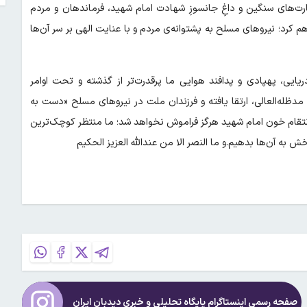
گ رمضان»، علیرغم خسارت‌های سنگین و داغِ جانسوزِ شهادت امام شهید، فرماندهان و مردم
 کرد؛ نیرو‌های مسلح به پشتوانه‌ی مردم و با عنایت الهی بر سر آن‌ها
ریایی، پهپادی و پدافند هوایی ما پرقدرت‌تر از گذشته و تحت اوامر
دظله‌العالی، ارتقا یافته و فرزندان ملت در نیروهای مسلح «دست به
قام خون امام شهید هرگز فراموش نخواهد شد؛ ما منتظر کوچک‌ترین
ه آن‌ها بدهیم.و ما النصر الا من عندالله العزیز الحکیم
صفحه رسمی اینستاگرام پایگاه تحلیلی و خبری
دیدبان ایران