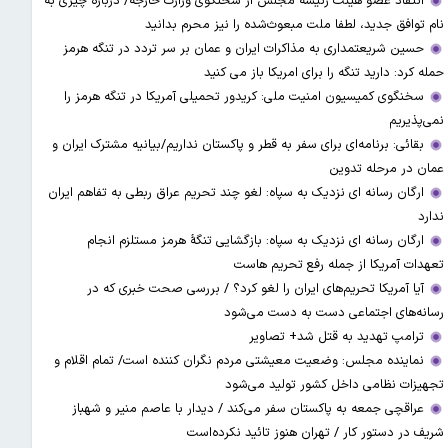
انتقاد عضو هیئت رئیسه مجلس از سخنگوی وزارت خارجه/ درباره چیزی به
نام توافق جدید، لطفا ملت مبعوث‌شده را نیز محرم بدانید
حسین شریعتمداری به مذاکرات ایران و عمان بر سر تردد در تنگه هرمز
حمله کرد: دارید تنگه را برای امریکا باز می کنید
سخنگوی کمیسیون امنیت ملی: کریدور تحمیلی آمریکا در تنگه هرمز را
نمی‌پذیریم
بقائی: برنامه‌ای برای سفر به قطر و پاکستان نداریم/بیانیه مشترک ایران و
عمان در مرحله تدوین
ارگان رسانه ای نزدیک به سپاه: لغو چند تحریم عراق ربطی به تفاهم ایران
ندارد
ارگان رسانه ای نزدیک به سپاه: بازگشایی تنگۀ هرمز مستلزم انجام
تعهدات آمریکا از جمله رفع تحریم هاست
آیا آمریکا تحریم‌های ایران را لغو کرد؟ / بررسی صحت خبری که در
رسانه‌های اجتماعی دست به دست می‌شود
ترامپ تهدید به قتل شد+ تصاویر
نماینده مجلس: وضعیت معیشتی مردم نگران کننده است/ تمام اقلام و
تجهیزات نظامی داخل کشور تولید می‌شود
عراقچی جمعه به پاکستان سفر می‌کند / دیدار با عاصم منیر و شهباز
شریف در دستور کار / تهران هنوز تائید نکرده‌است