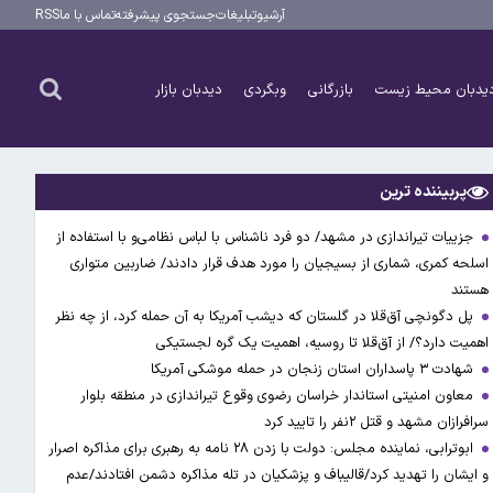
آرشیو
تبلیغات
جستجوی پیشرفته
تماس با ما
RSS
یدبان محیط زیست
بازرگانی
وبگردی
دیدبان بازار
پربیننده ترین
جزییات تیراندازی در مشهد/ دو فرد ناشناس با لباس نظامی‌و با استفاده از
اسلحه کمری، شماری از بسیجیان را مورد هدف قرار دادند/ ضاربین متواری
هستند
پل دگونچی آق‌قلا در گلستان که دیشب آمریکا به آن حمله کرد، از چه نظر
اهمیت دارد؟/ از آق‌قلا تا روسیه، اهمیت یک گره لجستیکی
شهادت ۳ ‌پاسداران استان زنجان در حمله موشکی آمریکا
معاون امنیتی استاندار خراسان رضوی وقوع تیراندازی در منطقه بلوار
سرافرازان مشهد و قتل ۲نفر را تایید کرد
ابوترابی، نماینده مجلس: دولت با زدن ۲۸ نامه به رهبری برای مذاکره اصرار
و ایشان را تهدید کرد/قالیباف و پزشکیان در تله مذاکره دشمن افتادند/عدم