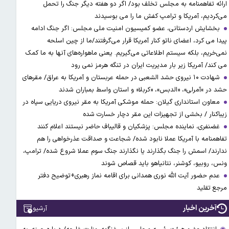
ارائه تفاهمنامه به مجلس تخلف بود/ اگر دو هفته دیگر جنگ را تحمل
می‌کردیم، آمریکا و ترامپ کفش ما را می بوسیدند
بخشایش اردستانی، عضو کمیسیون امنیت ملی مجلس: اگر جنگ ادامه
پیدا می کرد، اعضای ناتو کنار آمریکا قرار می‌گرفتند/ما از چین اسلحه
نمی‌خریم، بلکه سیستم اطلاعاتی می‌گیریم. یعنی ماهواره‌های آنها به ما کمک
می کند/ آمریکا زیر بار مدیریت ایران در تنگه هرمز نمی رود
شهادت ۱۰ نیروی حشد الشعبی در حمله عربستان و آمریکا به عراق/ مقرهای
حشد در »آمرلی»، «الدبس»، «کربلا« و استان واسط بمباران شدند
معاون استانداری گیلان: حمله موشکی آمریکا به مقر نیروی دریایی سپاه در
زیباکنار / بخشی از تجهیزات این مقر دچار خسارت شده
غضنفری، نماینده مجلس: پزشکیان و قالیباف حاضر نیستند اعلام کنند
تفاهمنامه با آمریکا عملا نابود شده/ شجاعت و صداقت عذرخواهی را هم
ندارند/ اسمش را جنگ بگذارند یا نگذارند جنگ سوم عملا شروع شده/ ترامپ،
ونس، روبیو، کوشنر، نتانیاهو باید قصاص شوند
عدم حضور آیت الله نوری همدانی برای اقامه نماز رهبری+توضیح دفتر
مرجع تقلید
آخرین اخبار
آرشیو