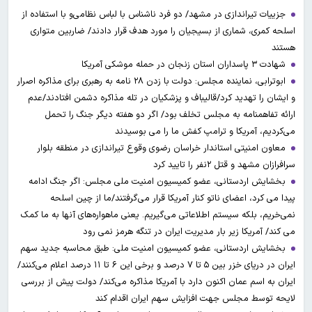
جزییات تیراندازی در مشهد/ دو فرد ناشناس با لباس نظامی‌و با استفاده از
اسلحه کمری، شماری از بسیجیان را مورد هدف قرار دادند/ ضاربین متواری
هستند
شهادت ۳ ‌پاسداران استان زنجان در حمله موشکی آمریکا
ابوترابی، نماینده مجلس: دولت با زدن ۲۸ نامه به رهبری برای مذاکره اصرار
و ایشان را تهدید کرد/قالیباف و پزشکیان در تله مذاکره دشمن افتادند/عدم
ارائه تفاهمنامه به مجلس تخلف بود/ اگر دو هفته دیگر جنگ را تحمل
می‌کردیم، آمریکا و ترامپ کفش ما را می بوسیدند
معاون امنیتی استاندار خراسان رضوی وقوع تیراندازی در منطقه بلوار
سرافرازان مشهد و قتل ۲نفر را تایید کرد
بخشایش اردستانی، عضو کمیسیون امنیت ملی مجلس: اگر جنگ ادامه
پیدا می کرد، اعضای ناتو کنار آمریکا قرار می‌گرفتند/ما از چین اسلحه
نمی‌خریم، بلکه سیستم اطلاعاتی می‌گیریم. یعنی ماهواره‌های آنها به ما کمک
می کند/ آمریکا زیر بار مدیریت ایران در تنگه هرمز نمی رود
بخشایش اردستانی، عضو کمیسیون امنیت ملی: طبق محاسبه جدید سهم
ایران در دریای خزر بین ۵ تا ۷ درصد و برخی این ۶ تا ۱۱ درصد اعلام می‌کنند/
ایران به اسم عمان اکنون دارد با آمریکا مذاکره می‌کند/ دولت پیش از بررسی
لایحه توسط مجلس جهت افزایش سهم ایران اقدام کند