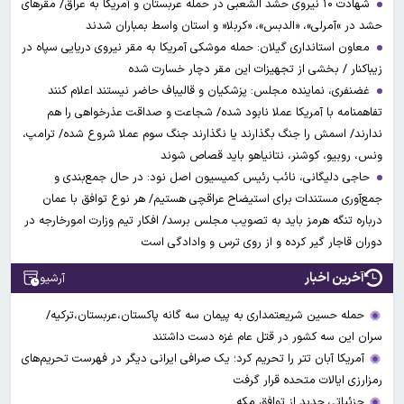
شهادت ۱۰ نیروی حشد الشعبی در حمله عربستان و آمریکا به عراق/ مقرهای
حشد در »آمرلی»، «الدبس»، «کربلا« و استان واسط بمباران شدند
معاون استانداری گیلان: حمله موشکی آمریکا به مقر نیروی دریایی سپاه در
زیباکنار / بخشی از تجهیزات این مقر دچار خسارت شده
غضنفری، نماینده مجلس: پزشکیان و قالیباف حاضر نیستند اعلام کنند
تفاهمنامه با آمریکا عملا نابود شده/ شجاعت و صداقت عذرخواهی را هم
ندارند/ اسمش را جنگ بگذارند یا نگذارند جنگ سوم عملا شروع شده/ ترامپ،
ونس، روبیو، کوشنر، نتانیاهو باید قصاص شوند
حاجی دلیگانی، نائب رئیس کمیسیون اصل نود: در حال جمع‌بندی و
جمع‌آوری مستندات برای استیضاح عراقچی هستیم/ هر نوع توافق با عمان
درباره تنگه هرمز باید به تصویب مجلس برسد/ افکار تیم وزارت امورخارجه در
دوران قاجار گیر کرده و از روی ترس و وادادگی است
آخرین اخبار
آرشیو
حمله حسین شریعتمداری به پیمان سه گانه پاکستان،عربستان،ترکیه/
سران این سه کشور در قتل عام غزه دست داشتند
آمریکا آبان تتر را تحریم کرد؛ یک صرافی ایرانی دیگر در فهرست تحریم‌های
رمزارزی ایالات متحده قرار گرفت
جزئیاتی جدید از توافق مکه