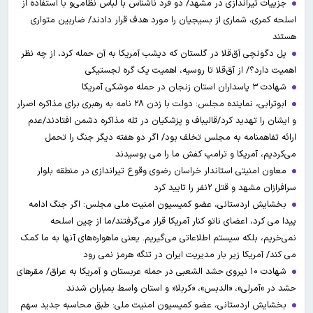
جزییات تیراندازی در مشهد/ دو فرد ناشناس با لباس نظامی‌و با استفاده از
اسلحه کمری، شماری از بسیجیان را مورد هدف قرار دادند/ ضاربین متواری
هستند
پل دگونچی آق‌قلا در گلستان که دیشب آمریکا به آن حمله کرد، از چه نظر
اهمیت دارد؟/ از آق‌قلا تا روسیه، اهمیت یک گره لجستیکی
شهادت ۳ ‌پاسداران استان زنجان در حمله موشکی آمریکا
ابوترابی، نماینده مجلس: دولت با زدن ۲۸ نامه به رهبری برای مذاکره اصرار
و ایشان را تهدید کرد/قالیباف و پزشکیان در تله مذاکره دشمن افتادند/عدم
ارائه تفاهمنامه به مجلس تخلف بود/ اگر دو هفته دیگر جنگ را تحمل
می‌کردیم، آمریکا و ترامپ کفش ما را می بوسیدند
معاون امنیتی استاندار خراسان رضوی وقوع تیراندازی در منطقه بلوار
سرافرازان مشهد و قتل ۲نفر را تایید کرد
بخشایش اردستانی، عضو کمیسیون امنیت ملی مجلس: اگر جنگ ادامه
پیدا می کرد، اعضای ناتو کنار آمریکا قرار می‌گرفتند/ما از چین اسلحه
نمی‌خریم، بلکه سیستم اطلاعاتی می‌گیریم. یعنی ماهواره‌های آنها به ما کمک
می کند/ آمریکا زیر بار مدیریت ایران در تنگه هرمز نمی رود
شهادت ۱۰ نیروی حشد الشعبی در حمله عربستان و آمریکا به عراق/ مقرهای
حشد در »آمرلی»، «الدبس»، «کربلا« و استان واسط بمباران شدند
بخشایش اردستانی، عضو کمیسیون امنیت ملی: طبق محاسبه جدید سهم