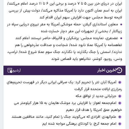
ایران در دریای خزر بین ۵ تا ۷ درصد و برخی این ۶ تا ۱۱ درصد اعلام می‌کنند/
ایران به اسم عمان اکنون دارد با آمریکا مذاکره می‌کند/ دولت پیش از بررسی
لایحه توسط مجلس جهت افزایش سهم ایران اقدام کند
معاون استانداری گیلان: حمله موشکی آمریکا به مقر نیروی دریایی سپاه در
زیباکنار / بخشی از تجهیزات این مقر دچار خسارت شده
غضنفری، نماینده مجلس: پزشکیان و قالیباف حاضر نیستند اعلام کنند
تفاهمنامه با آمریکا عملا نابود شده/ شجاعت و صداقت عذرخواهی را هم
ندارند/ اسمش را جنگ بگذارند یا نگذارند جنگ سوم عملا شروع شده/ ترامپ،
ونس، روبیو، کوشنر، نتانیاهو باید قصاص شوند
آخرین اخبار
آرشیو
آمریکا آبان تتر را تحریم کرد؛ یک صرافی ایرانی دیگر در فهرست تحریم‌های
رمزارزی ایالات متحده قرار گرفت
جزئیاتی جدید از توافق مکه
امام‌جمعه اهواز: با افزایش برد موشک هایمان به ۱۵ هزار کیلومتر می
خواهیم عمق آمریکا را هدف قرار دهیم
علم‌الهدی: افرادی که می‌گویند جنگ را تمام کنید، مانند منافقین هستند
امام جمعه کرج: با کودتای برهنگی مواجه شده ایم