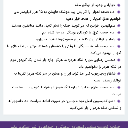
جزئیاتی جدید از توافق مکه
امام‌جمعه اهواز: با افزایش برد موشک هایمان به ۱۵ هزار کیلومتر می
خواهیم عمق آمریکا را هدف قرار دهیم
علم‌الهدی: افرادی که می‌گویند جنگ را تمام کنید، مانند منافقین هستند
امام جمعه کرج: با کودتای برهنگی مواجه شده ایم
رضایی: توافق روی کاغذ برای سعودی‌ها امنیت نمی‌آورد
امام جمعه قم: همسایگان تا وقتی با دشمنان هستند غرش موشک های ما
آنها را تهدید می کند
محسن رضایی درباره تنگه هرمز؛ ما هرگز اجازه باز شدن یک کریدور دوم
در تنگه هرمز را نخواهیم داد
قشقاوی:چارچوب کلی مذاکرات ایران و عمان بر سر تنگه هرمز تقریبا به
توافق رسیده است
امام جمعه ساری:مذاکره درباره تنگه هرمز در شرایط کنونی به مصلحت
نیست
عضو کمیسیون اصل نود مجلس: در صورت ادامه سیاست مداخله‌جویانه
واشنگتن تنگه هرمز را باز نمی کنیم
صفحه نخست
سیاسی
اقتصادی
فرهنگی و اجتماعی
ورزشی
سلامت
عکس