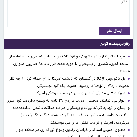
ارسال نظر
پربیننده ترین
جزییات تیراندازی در مشهد/ دو فرد ناشناس با لباس نظامی‌و با استفاده از
اسلحه کمری، شماری از بسیجیان را مورد هدف قرار دادند/ ضاربین متواری
هستند
پل دگونچی آق‌قلا در گلستان که دیشب آمریکا به آن حمله کرد، از چه نظر
اهمیت دارد؟/ از آق‌قلا تا روسیه، اهمیت یک گره لجستیکی
شهادت ۳ ‌پاسداران استان زنجان در حمله موشکی آمریکا
ابوترابی، نماینده مجلس: دولت با زدن ۲۸ نامه به رهبری برای مذاکره اصرار
و ایشان را تهدید کرد/قالیباف و پزشکیان در تله مذاکره دشمن افتادند/عدم
ارائه تفاهمنامه به مجلس تخلف بود/ اگر دو هفته دیگر جنگ را تحمل
می‌کردیم، آمریکا و ترامپ کفش ما را می بوسیدند
معاون امنیتی استاندار خراسان رضوی وقوع تیراندازی در منطقه بلوار