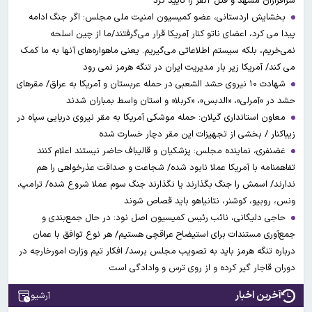
سرافرازان مشهد و قتل ۲نفر را تایید کرد
بخشایش اردستانی، عضو کمیسیون امنیت ملی مجلس: اگر جنگ ادامه
پیدا می کرد، اعضای ناتو کنار آمریکا قرار می‌گرفتند/ما از چین اسلحه
نمی‌خریم، بلکه سیستم اطلاعاتی می‌گیریم. یعنی ماهواره‌های آنها به ما کمک
می کند/ آمریکا زیر بار مدیریت ایران در تنگه هرمز نمی رود
شهادت ۱۰ نیروی حشد الشعبی در حمله عربستان و آمریکا به عراق/ مقرهای
حشد در »آمرلی»، «الدبس»، «کربلا« و استان واسط بمباران شدند
معاون استانداری گیلان: حمله موشکی آمریکا به مقر نیروی دریایی سپاه در
زیباکنار / بخشی از تجهیزات این مقر دچار خسارت شده
غضنفری، نماینده مجلس: پزشکیان و قالیباف حاضر نیستند اعلام کنند
تفاهمنامه با آمریکا عملا نابود شده/ شجاعت و صداقت عذرخواهی را هم
ندارند/ اسمش را جنگ بگذارند یا نگذارند جنگ سوم عملا شروع شده/ ترامپ،
ونس، روبیو، کوشنر، نتانیاهو باید قصاص شوند
حاجی دلیگانی، نائب رئیس کمیسیون اصل نود: در حال جمع‌بندی و
جمع‌آوری مستندات برای استیضاح عراقچی هستیم/ هر نوع توافق با عمان
درباره تنگه هرمز باید به تصویب مجلس برسد/ افکار تیم وزارت امورخارجه در
دوران قاجار گیر کرده و از روی ترس و وادادگی است
آخرین اخبار
آرشیو