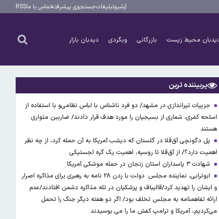
آرشیو
تبلیغات
جستجوی پیشرفته
تماس با ما
RSS
یدبان محیط زیست
بازرگانی
وبگردی
دیدبان بازار
پربیننده ترین
جزییات تیراندازی در مشهد/ دو فرد ناشناس با لباس نظامی‌و با استفاده از
اسلحه کمری، شماری از بسیجیان را مورد هدف قرار دادند/ ضاربین متواری
هستند
پل دگونچی آق‌قلا در گلستان که دیشب آمریکا به آن حمله کرد، از چه نظر
اهمیت دارد؟/ از آق‌قلا تا روسیه، اهمیت یک گره لجستیکی
شهادت ۳ ‌پاسداران استان زنجان در حمله موشکی آمریکا
ابوترابی، نماینده مجلس: دولت با زدن ۲۸ نامه به رهبری برای مذاکره اصرار
و ایشان را تهدید کرد/قالیباف و پزشکیان در تله مذاکره دشمن افتادند/عدم
ارائه تفاهمنامه به مجلس تخلف بود/ اگر دو هفته دیگر جنگ را تحمل
می‌کردیم، آمریکا و ترامپ کفش ما را می بوسیدند