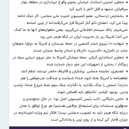
معاون امنیتی استاندار خراسان رضوی وقوع تیراندازی در منطقه بلوار
سرافرازان مشهد و قتل ۲نفر را تایید کرد
بخشایش اردستانی، عضو کمیسیون امنیت ملی مجلس: اگر جنگ ادامه
پیدا می کرد، اعضای ناتو کنار آمریکا قرار می‌گرفتند/ما از چین اسلحه
نمی‌خریم، بلکه سیستم اطلاعاتی می‌گیریم. یعنی ماهواره‌های آنها به ما کمک
می کند/ آمریکا زیر بار مدیریت ایران در تنگه هرمز نمی رود
شهادت ۱۰ نیروی حشد الشعبی در حمله عربستان و آمریکا به عراق/ مقرهای
حشد در »آمرلی»، «الدبس»، «کربلا« و استان واسط بمباران شدند
معاون استانداری گیلان: حمله موشکی آمریکا به مقر نیروی دریایی سپاه در
زیباکنار / بخشی از تجهیزات این مقر دچار خسارت شده
غضنفری، نماینده مجلس: پزشکیان و قالیباف حاضر نیستند اعلام کنند
تفاهمنامه با آمریکا عملا نابود شده/ شجاعت و صداقت عذرخواهی را هم
ندارند/ اسمش را جنگ بگذارند یا نگذارند جنگ سوم عملا شروع شده/ ترامپ،
ونس، روبیو، کوشنر، نتانیاهو باید قصاص شوند
حاجی دلیگانی، نائب رئیس کمیسیون اصل نود: در حال جمع‌بندی و
جمع‌آوری مستندات برای استیضاح عراقچی هستیم/ هر نوع توافق با عمان
درباره تنگه هرمز باید به تصویب مجلس برسد/ افکار تیم وزارت امورخارجه در
دوران قاجار گیر کرده و از روی ترس و وادادگی است