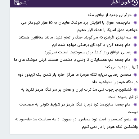
آخرین اخبار
آرشیو
جزئیاتی جدید از توافق مکه
امام‌جمعه اهواز: با افزایش برد موشک هایمان به ۱۵ هزار کیلومتر می
خواهیم عمق آمریکا را هدف قرار دهیم
علم‌الهدی: افرادی که می‌گویند جنگ را تمام کنید، مانند منافقین هستند
امام جمعه کرج: با کودتای برهنگی مواجه شده ایم
رضایی: توافق روی کاغذ برای سعودی‌ها امنیت نمی‌آورد
امام جمعه قم: همسایگان تا وقتی با دشمنان هستند غرش موشک های ما
آنها را تهدید می کند
محسن رضایی درباره تنگه هرمز؛ ما هرگز اجازه باز شدن یک کریدور دوم
در تنگه هرمز را نخواهیم داد
قشقاوی:چارچوب کلی مذاکرات ایران و عمان بر سر تنگه هرمز تقریبا به
توافق رسیده است
امام جمعه ساری:مذاکره درباره تنگه هرمز در شرایط کنونی به مصلحت
نیست
عضو کمیسیون اصل نود مجلس: در صورت ادامه سیاست مداخله‌جویانه
واشنگتن تنگه هرمز را باز نمی کنیم