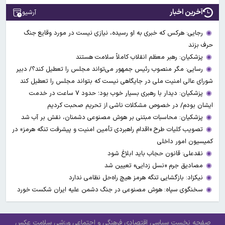
آخرین اخبار
آرشیو
رجایی: هرکس که خبری به او رسیده، نیازی نیست در مورد وقایع جنگ
حرف بزند
پزشکیان: رهبر معظم انقلاب کاملاً سلامت هستند
رسایی: مگر منصوب رئیس جمهور می‌تواند مجلس را تعطیل کند؟/ دبیر
شورای عالی امنیت ملی در جایگاهی نیست که بتواند مجلس را تعطیل کند
پزشکیان: دیدار با رهبری بسیار خوب بود؛ حدود ۷ ساعت در خدمت
ایشان بودم/ در خصوص مشکلات ناشی از تحریم صحبت کردیم
پزشکیان: محاسبات مبتنی بر هوش مصنوعی دشمنان، نقش بر آب شد
تصویب کلیات طرح «اقدام راهبردی تأمین امنیت و پیشرفت تنگه هرمز» در
کمیسیون امور داخلی
نقدعلی: قانون حجاب باید ابلاغ شود
مصادیق جرم «نسل زدایی» تعیین شد
نیکزاد: بازگشایی تنگه هرمز هیچ راه‌حل نظامی ندارد
سخنگوی سپاه: هوش مصنوعی در جنگ دشمن علیه ایران شکست خورد
صفحه نخست
سیاسی
اقتصادی
فرهنگی و اجتماعی
ورزشی
سلامت
عکس