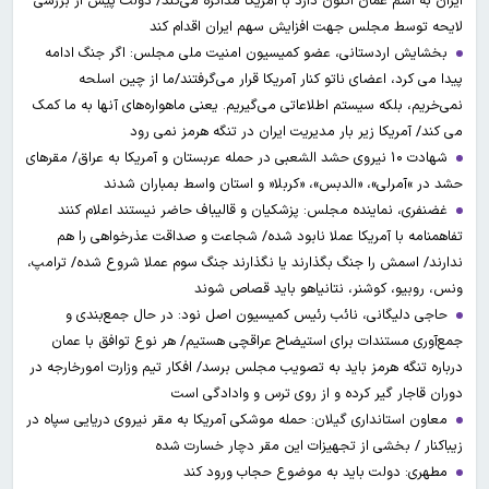
ایران به اسم عمان اکنون دارد با آمریکا مذاکره می‌کند/ دولت پیش از بررسی
لایحه توسط مجلس جهت افزایش سهم ایران اقدام کند
بخشایش اردستانی، عضو کمیسیون امنیت ملی مجلس: اگر جنگ ادامه
پیدا می کرد، اعضای ناتو کنار آمریکا قرار می‌گرفتند/ما از چین اسلحه
نمی‌خریم، بلکه سیستم اطلاعاتی می‌گیریم. یعنی ماهواره‌های آنها به ما کمک
می کند/ آمریکا زیر بار مدیریت ایران در تنگه هرمز نمی رود
شهادت ۱۰ نیروی حشد الشعبی در حمله عربستان و آمریکا به عراق/ مقرهای
حشد در »آمرلی»، «الدبس»، «کربلا« و استان واسط بمباران شدند
غضنفری، نماینده مجلس: پزشکیان و قالیباف حاضر نیستند اعلام کنند
تفاهمنامه با آمریکا عملا نابود شده/ شجاعت و صداقت عذرخواهی را هم
ندارند/ اسمش را جنگ بگذارند یا نگذارند جنگ سوم عملا شروع شده/ ترامپ،
ونس، روبیو، کوشنر، نتانیاهو باید قصاص شوند
حاجی دلیگانی، نائب رئیس کمیسیون اصل نود: در حال جمع‌بندی و
جمع‌آوری مستندات برای استیضاح عراقچی هستیم/ هر نوع توافق با عمان
درباره تنگه هرمز باید به تصویب مجلس برسد/ افکار تیم وزارت امورخارجه در
دوران قاجار گیر کرده و از روی ترس و وادادگی است
معاون استانداری گیلان: حمله موشکی آمریکا به مقر نیروی دریایی سپاه در
زیباکنار / بخشی از تجهیزات این مقر دچار خسارت شده
مطهری: دولت باید به موضوع حجاب ورود کند