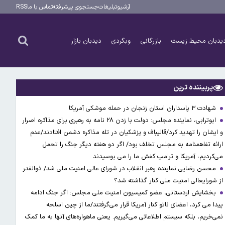
آرشیو
تبلیغات
جستجوی پیشرفته
تماس با ما
RSS
یدبان محیط زیست
بازرگانی
وبگردی
دیدبان بازار
پربیننده ترین
شهادت ۳ ‌پاسداران استان زنجان در حمله موشکی آمریکا
ابوترابی، نماینده مجلس: دولت با زدن ۲۸ نامه به رهبری برای مذاکره اصرار
و ایشان را تهدید کرد/قالیباف و پزشکیان در تله مذاکره دشمن افتادند/عدم
ارائه تفاهمنامه به مجلس تخلف بود/ اگر دو هفته دیگر جنگ را تحمل
می‌کردیم، آمریکا و ترامپ کفش ما را می بوسیدند
محسن رضایی نماینده رهبر انقلاب در شورای عالی امنیت ملی شد/ ذوالقدر
از شورایعالی امنیت ملی کنار گذاشته شد؟
بخشایش اردستانی، عضو کمیسیون امنیت ملی مجلس: اگر جنگ ادامه
پیدا می کرد، اعضای ناتو کنار آمریکا قرار می‌گرفتند/ما از چین اسلحه
نمی‌خریم، بلکه سیستم اطلاعاتی می‌گیریم. یعنی ماهواره‌های آنها به ما کمک