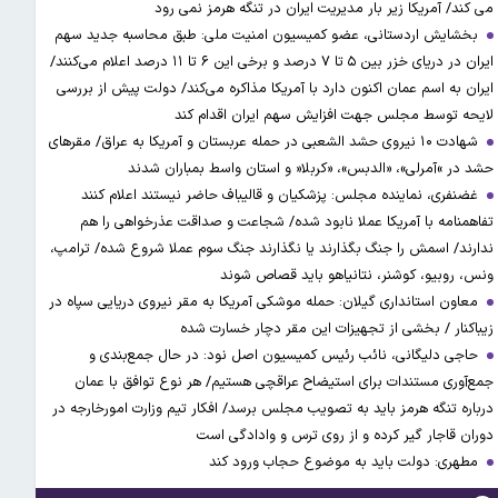
می کند/ آمریکا زیر بار مدیریت ایران در تنگه هرمز نمی رود
بخشایش اردستانی، عضو کمیسیون امنیت ملی: طبق محاسبه جدید سهم
ایران در دریای خزر بین ۵ تا ۷ درصد و برخی این ۶ تا ۱۱ درصد اعلام می‌کنند/
ایران به اسم عمان اکنون دارد با آمریکا مذاکره می‌کند/ دولت پیش از بررسی
لایحه توسط مجلس جهت افزایش سهم ایران اقدام کند
شهادت ۱۰ نیروی حشد الشعبی در حمله عربستان و آمریکا به عراق/ مقرهای
حشد در »آمرلی»، «الدبس»، «کربلا« و استان واسط بمباران شدند
غضنفری، نماینده مجلس: پزشکیان و قالیباف حاضر نیستند اعلام کنند
تفاهمنامه با آمریکا عملا نابود شده/ شجاعت و صداقت عذرخواهی را هم
ندارند/ اسمش را جنگ بگذارند یا نگذارند جنگ سوم عملا شروع شده/ ترامپ،
ونس، روبیو، کوشنر، نتانیاهو باید قصاص شوند
معاون استانداری گیلان: حمله موشکی آمریکا به مقر نیروی دریایی سپاه در
زیباکنار / بخشی از تجهیزات این مقر دچار خسارت شده
حاجی دلیگانی، نائب رئیس کمیسیون اصل نود: در حال جمع‌بندی و
جمع‌آوری مستندات برای استیضاح عراقچی هستیم/ هر نوع توافق با عمان
درباره تنگه هرمز باید به تصویب مجلس برسد/ افکار تیم وزارت امورخارجه در
دوران قاجار گیر کرده و از روی ترس و وادادگی است
مطهری: دولت باید به موضوع حجاب ورود کند