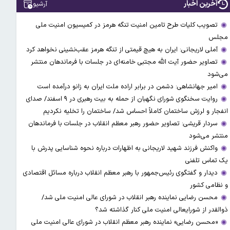
آخرین اخبار
آرشیو
تصویب کلیات طرح تامین امنیت تنگه هرمز در کمیسیون امنیت ملی
مجلس
آملی‌ لاریجانی: ایران به هیچ قیمتی از تنگه هرمز عقب‌نشینی نخواهد کرد
تصاویر حضور آیت الله مجتبی خامنه‌ای در جلسات با فرماندهان منتشر
می‌شود
امیر جهانشاهی: دشمن در برابر اراده ملت ایران به زانو درآمده است
روایت سخنگوی شورای نگهبان از حمله به بیت رهبری در ۹ اسفند/ صدای
انفجار و لرزش ساختمان کاملاً احساس شد/ ساختمان را تخلیه نکردیم
سردار قریشی: تصاویر حضور رهبر معظم انقلاب در جلسات با فرماندهان
منتشر می‌شود
واکنش فرزند شهید لاریجانی به اظهارات درباره نحوه شناسایی پدرش با
یک تماس تلفنی
دیدار و گفتگوی رئیس‌جمهور با رهبر معظم انقلاب درباره مسائل اقتصادی
و نظامی کشور
محسن رضایی نماینده رهبر انقلاب در شورای عالی امنیت ملی شد/
ذوالقدر از شورایعالی امنیت ملی کنار گذاشته شد؟
«محسن رضایی» نماینده رهبر معظم انقلاب در شورای عالی امنیت ملی