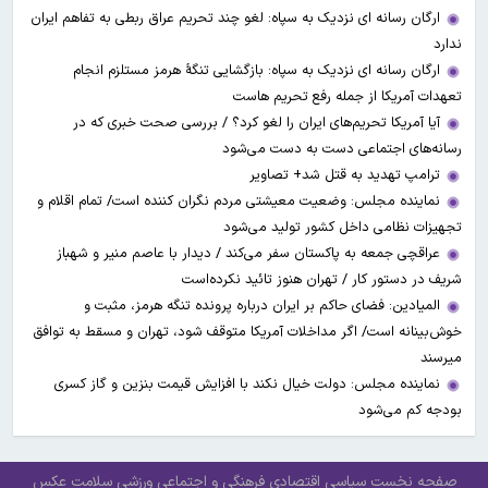
ارگان رسانه ای نزدیک به سپاه: لغو چند تحریم عراق ربطی به تفاهم ایران
ندارد
ارگان رسانه ای نزدیک به سپاه: بازگشایی تنگۀ هرمز مستلزم انجام
تعهدات آمریکا از جمله رفع تحریم هاست
آیا آمریکا تحریم‌های ایران را لغو کرد؟ / بررسی صحت خبری که در
رسانه‌های اجتماعی دست به دست می‌شود
ترامپ تهدید به قتل شد+ تصاویر
نماینده مجلس: وضعیت معیشتی مردم نگران کننده است/ تمام اقلام و
تجهیزات نظامی داخل کشور تولید می‌شود
عراقچی جمعه به پاکستان سفر می‌کند / دیدار با عاصم منیر و شهباز
شریف در دستور کار / تهران هنوز تائید نکرده‌است
المیادین: فضای حاکم بر ایران درباره پرونده تنگه هرمز، مثبت و
خوش‌بینانه است/ اگر مداخلات آمریکا متوقف شود، تهران و مسقط به توافق
میرسند
نماینده مجلس: دولت خیال نکند با افزایش قیمت بنزین‌ و گاز کسری
بودجه کم می‌شود
صفحه نخست
سیاسی
اقتصادی
فرهنگی و اجتماعی
ورزشی
سلامت
عکس