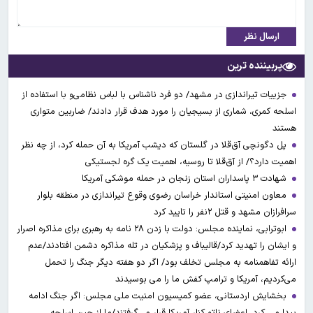
ارسال نظر
پربیننده ترین
جزییات تیراندازی در مشهد/ دو فرد ناشناس با لباس نظامی‌و با استفاده از
اسلحه کمری، شماری از بسیجیان را مورد هدف قرار دادند/ ضاربین متواری
هستند
پل دگونچی آق‌قلا در گلستان که دیشب آمریکا به آن حمله کرد، از چه نظر
اهمیت دارد؟/ از آق‌قلا تا روسیه، اهمیت یک گره لجستیکی
شهادت ۳ ‌پاسداران استان زنجان در حمله موشکی آمریکا
معاون امنیتی استاندار خراسان رضوی وقوع تیراندازی در منطقه بلوار
سرافرازان مشهد و قتل ۲نفر را تایید کرد
ابوترابی، نماینده مجلس: دولت با زدن ۲۸ نامه به رهبری برای مذاکره اصرار
و ایشان را تهدید کرد/قالیباف و پزشکیان در تله مذاکره دشمن افتادند/عدم
ارائه تفاهمنامه به مجلس تخلف بود/ اگر دو هفته دیگر جنگ را تحمل
می‌کردیم، آمریکا و ترامپ کفش ما را می بوسیدند
بخشایش اردستانی، عضو کمیسیون امنیت ملی مجلس: اگر جنگ ادامه
پیدا می کرد، اعضای ناتو کنار آمریکا قرار می‌گرفتند/ما از چین اسلحه