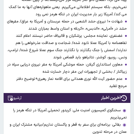
نمی‌خریم، بلکه سیستم اطلاعاتی می‌گیریم. یعنی ماهواره‌های آنها به ما کمک
می کند/ آمریکا زیر بار مدیریت ایران در تنگه هرمز نمی رود
شهادت ۱۰ نیروی حشد الشعبی در حمله عربستان و آمریکا به عراق/ مقرهای
حشد در »آمرلی»، «الدبس»، «کربلا« و استان واسط بمباران شدند
غضنفری، نماینده مجلس: پزشکیان و قالیباف حاضر نیستند اعلام کنند
تفاهمنامه با آمریکا عملا نابود شده/ شجاعت و صداقت عذرخواهی را هم
ندارند/ اسمش را جنگ بگذارند یا نگذارند جنگ سوم عملا شروع شده/ ترامپ،
ونس، روبیو، کوشنر، نتانیاهو باید قصاص شوند
معاون استانداری گیلان: حمله موشکی آمریکا به مقر نیروی دریایی سپاه در
زیباکنار / بخشی از تجهیزات این مقر دچار خسارت شده
عدم حضور آیت الله نوری همدانی برای اقامه نماز رهبری+توضیح دفتر
مرجع تقلید
آخرین اخبار
آرشیو
سخنگوی کمیسیون امنیت ملی: کریدور تحمیلی آمریکا در تنگه هرمز را
نمی‌پذیریم
بقائی: برنامه‌ای برای سفر به قطر و پاکستان نداریم/بیانیه مشترک ایران و
عمان در مرحله تدوین