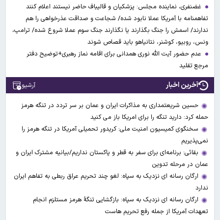
غضنفری، نماینده مجلس: پزشکیان و قالیباف حاضر نیستند اعلام کنند
تفاهمنامه با آمریکا عملا نابود شده/ شجاعت و صداقت عذرخواهی را هم
ندارند/ اسمش را جنگ بگذارند یا نگذارند جنگ سوم عملا شروع شده/ ترامپ،
ونس، روبیو، کوشنر، نتانیاهو باید قصاص شوند
عدم حضور آیت الله نوری همدانی برای اقامه نماز رهبری+توضیح دفتر
مرجع تقلید
آخرین اخبار
آرشیو
حسین شریعتمداری به مذاکرات ایران و عمان بر سر تردد در تنگه هرمز
حمله کرد: دارید تنگه را برای امریکا باز می کنید
سخنگوی کمیسیون امنیت ملی: کریدور تحمیلی آمریکا در تنگه هرمز را
نمی‌پذیریم
بقائی: برنامه‌ای برای سفر به قطر و پاکستان نداریم/بیانیه مشترک ایران و
عمان در مرحله تدوین
ارگان رسانه ای نزدیک به سپاه: لغو چند تحریم عراق ربطی به تفاهم ایران
ندارد
ارگان رسانه ای نزدیک به سپاه: بازگشایی تنگۀ هرمز مستلزم انجام
تعهدات آمریکا از جمله رفع تحریم هاست