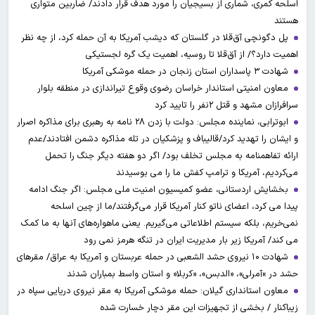
اسلحه کمری، شماری از بسیجیان را مورد هدف قرار دادند/ ضاربین متواری
هستند
پل دگونچی آق‌قلا در گلستان که دیشب آمریکا به آن حمله کرد، از چه نظر
اهمیت دارد؟/ از آق‌قلا تا روسیه، اهمیت یک گره لجستیکی
شهادت ۳ ‌پاسداران استان زنجان در حمله موشکی آمریکا
معاون امنیتی استاندار خراسان رضوی وقوع تیراندازی در منطقه بلوار
سرافرازان مشهد و قتل ۲نفر را تایید کرد
ابوترابی، نماینده مجلس: دولت با زدن ۲۸ نامه به رهبری برای مذاکره اصرار
و ایشان را تهدید کرد/قالیباف و پزشکیان در تله مذاکره دشمن افتادند/عدم
ارائه تفاهمنامه به مجلس تخلف بود/ اگر دو هفته دیگر جنگ را تحمل
می‌کردیم، آمریکا و ترامپ کفش ما را می بوسیدند
بخشایش اردستانی، عضو کمیسیون امنیت ملی مجلس: اگر جنگ ادامه
پیدا می کرد، اعضای ناتو کنار آمریکا قرار می‌گرفتند/ما از چین اسلحه
نمی‌خریم، بلکه سیستم اطلاعاتی می‌گیریم. یعنی ماهواره‌های آنها به ما کمک
می کند/ آمریکا زیر بار مدیریت ایران در تنگه هرمز نمی رود
شهادت ۱۰ نیروی حشد الشعبی در حمله عربستان و آمریکا به عراق/ مقرهای
حشد در »آمرلی»، «الدبس»، «کربلا« و استان واسط بمباران شدند
معاون استانداری گیلان: حمله موشکی آمریکا به مقر نیروی دریایی سپاه در
زیباکنار / بخشی از تجهیزات این مقر دچار خسارت شده