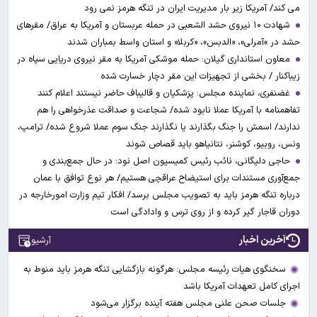
می کند/ آمریکا زیر بار مدیریت ایران در تنگه هرمز نمی رود
شهادت ۱۰ نیروی حشد الشعبی در حمله عربستان و آمریکا به عراق/ مقرهای
حشد در »آمرلی»، «الدبس»، «کربلا« و استان واسط بمباران شدند
معاون استانداری گیلان: حمله موشکی آمریکا به مقر نیروی دریایی سپاه در
زیباکنار / بخشی از تجهیزات این مقر دچار خسارت شده
غضنفری، نماینده مجلس: پزشکیان و قالیباف حاضر نیستند اعلام کنند
تفاهمنامه با آمریکا عملا نابود شده/ شجاعت و صداقت عذرخواهی را هم
ندارند/ اسمش را جنگ بگذارند یا نگذارند جنگ سوم عملا شروع شده/ ترامپ،
ونس، روبیو، کوشنر، نتانیاهو باید قصاص شوند
حاجی دلیگانی، نائب رئیس کمیسیون اصل نود: در حال جمع‌بندی و
جمع‌آوری مستندات برای استیضاح عراقچی هستیم/ هر نوع توافق با عمان
درباره تنگه هرمز باید به تصویب مجلس برسد/ افکار تیم وزارت امورخارجه در
دوران قاجار گیر کرده و از روی ترس و وادادگی است
آخرین اخبار
آرشیو
سخنگوی هیات رئیسه مجلس: هرگونه بازگشایی تنگه هرمز باید منوط به
اجرای کامل تعهدات آمریکا باشد
جلسات صحن علنی مجلس هفته آینده برگزار می‌شود