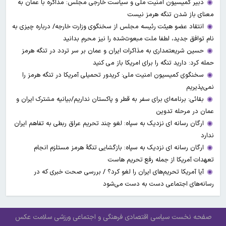
دبیر کمیسیون امنیت ملی و سیاست خارجی مجلس: مذاکره با عمان به
معنای باز شدن تنگه هرمز نیست
انتقاد عضو هیئت رئیسه مجلس از سخنگوی وزارت خارجه/ درباره چیزی به
نام توافق جدید، لطفا ملت مبعوث‌شده را نیز محرم بدانید
حسین شریعتمداری به مذاکرات ایران و عمان بر سر تردد در تنگه هرمز
حمله کرد: دارید تنگه را برای امریکا باز می کنید
سخنگوی کمیسیون امنیت ملی: کریدور تحمیلی آمریکا در تنگه هرمز را
نمی‌پذیریم
بقائی: برنامه‌ای برای سفر به قطر و پاکستان نداریم/بیانیه مشترک ایران و
عمان در مرحله تدوین
ارگان رسانه ای نزدیک به سپاه: لغو چند تحریم عراق ربطی به تفاهم ایران
ندارد
ارگان رسانه ای نزدیک به سپاه: بازگشایی تنگۀ هرمز مستلزم انجام
تعهدات آمریکا از جمله رفع تحریم هاست
آیا آمریکا تحریم‌های ایران را لغو کرد؟ / بررسی صحت خبری که در
رسانه‌های اجتماعی دست به دست می‌شود
صفحه نخست
سیاسی
اقتصادی
فرهنگی و اجتماعی
ورزشی
سلامت
عکس