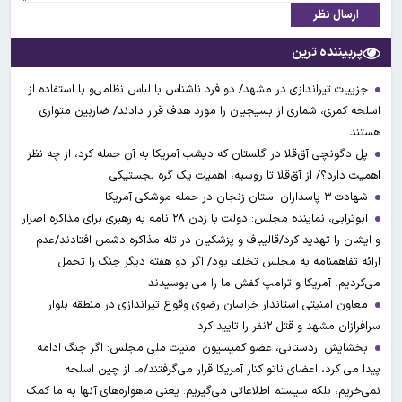
ارسال نظر
پربیننده ترین
جزییات تیراندازی در مشهد/ دو فرد ناشناس با لباس نظامی‌و با استفاده از
اسلحه کمری، شماری از بسیجیان را مورد هدف قرار دادند/ ضاربین متواری
هستند
پل دگونچی آق‌قلا در گلستان که دیشب آمریکا به آن حمله کرد، از چه نظر
اهمیت دارد؟/ از آق‌قلا تا روسیه، اهمیت یک گره لجستیکی
شهادت ۳ ‌پاسداران استان زنجان در حمله موشکی آمریکا
ابوترابی، نماینده مجلس: دولت با زدن ۲۸ نامه به رهبری برای مذاکره اصرار
و ایشان را تهدید کرد/قالیباف و پزشکیان در تله مذاکره دشمن افتادند/عدم
ارائه تفاهمنامه به مجلس تخلف بود/ اگر دو هفته دیگر جنگ را تحمل
می‌کردیم، آمریکا و ترامپ کفش ما را می بوسیدند
معاون امنیتی استاندار خراسان رضوی وقوع تیراندازی در منطقه بلوار
سرافرازان مشهد و قتل ۲نفر را تایید کرد
بخشایش اردستانی، عضو کمیسیون امنیت ملی مجلس: اگر جنگ ادامه
پیدا می کرد، اعضای ناتو کنار آمریکا قرار می‌گرفتند/ما از چین اسلحه
نمی‌خریم، بلکه سیستم اطلاعاتی می‌گیریم. یعنی ماهواره‌های آنها به ما کمک