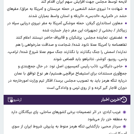
لایحه توسط مجلس جهت افزایش سهم ایران اقدام کند
شهادت ۱۰ نیروی حشد الشعبی در حمله عربستان و آمریکا به عراق/ مقرهای
حشد در »آمرلی»، «الدبس»، «کربلا« و استان واسط بمباران شدند
معاون استانداری گیلان: حمله موشکی آمریکا به مقر نیروی دریایی سپاه در
زیباکنار / بخشی از تجهیزات این مقر دچار خسارت شده
غضنفری، نماینده مجلس: پزشکیان و قالیباف حاضر نیستند اعلام کنند
تفاهمنامه با آمریکا عملا نابود شده/ شجاعت و صداقت عذرخواهی را هم
ندارند/ اسمش را جنگ بگذارند یا نگذارند جنگ سوم عملا شروع شده/ ترامپ،
ونس، روبیو، کوشنر، نتانیاهو باید قصاص شوند
حاجی دلیگانی، نائب رئیس کمیسیون اصل نود: در حال جمع‌بندی و
جمع‌آوری مستندات برای استیضاح عراقچی هستیم/ هر نوع توافق با عمان
درباره تنگه هرمز باید به تصویب مجلس برسد/ افکار تیم وزارت امورخارجه در
دوران قاجار گیر کرده و از روی ترس و وادادگی است
آخرین اخبار
آرشیو
غریب آبادی: در اثر تصمیمات برخی کشورهای ساحلی، پای بیگانگان دارد
به منطقه خزر باز می‌شود
سردار محبی: بازگشایی تنگه هرمز منوط به پذیرش شروط ایران از سوی
آمریکا است