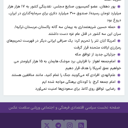
پور دهقان، عضو کمیسیون صنایع مجلس: نقدینگی کشور به ۱۷ هزار هزار
میلیارد تومان رسیده/ صندوق ۳۰۰ میلیارد دلاری برای سرمایه‌گذاری در ایران،
دروغ بود
حمله حسین شریعتمداری به پیمان سه گانه پاکستان،عربستان،ترکیه/
سران این سه کشور در قتل عام غزه دست داشتند
آمریکا آبان تتر را تحریم کرد؛ یک صرافی ایرانی دیگر در فهرست تحریم‌های
رمزارزی ایالات متحده قرار گرفت
جزئیاتی جدید از توافق مکه
امام‌جمعه اهواز: با افزایش برد موشک هایمان به ۱۵ هزار کیلومتر می
خواهیم عمق آمریکا را هدف قرار دهیم
علم‌الهدی: افرادی که می‌گویند جنگ را تمام کنید، مانند منافقین هستند
امام جمعه کرج: با کودتای برهنگی مواجه شده ایم
رضایی: توافق روی کاغذ برای سعودی‌ها امنیت نمی‌آورد
صفحه نخست
سیاسی
اقتصادی
فرهنگی و اجتماعی
ورزشی
سلامت
عکس