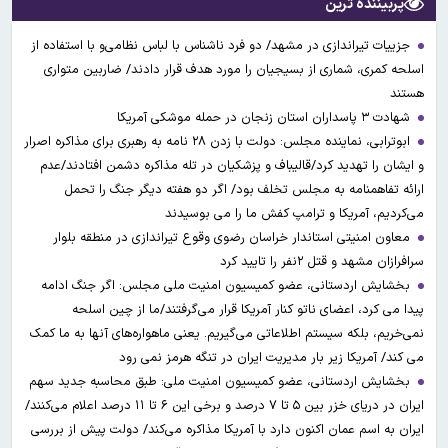
پربیننده ترین
جزییات تیراندازی در مشهد/ دو فرد ناشناس با لباس نظامی‌و با استفاده از
اسلحه کمری، شماری از بسیجیان را مورد هدف قرار دادند/ ضاربین متواری
هستند
شهادت ۳ ‌پاسداران استان زنجان در حمله موشکی آمریکا
ابوترابی، نماینده مجلس: دولت با زدن ۲۸ نامه به رهبری برای مذاکره اصرار
و ایشان را تهدید کرد/قالیباف و پزشکیان در تله مذاکره دشمن افتادند/عدم
ارائه تفاهمنامه به مجلس تخلف بود/ اگر دو هفته دیگر جنگ را تحمل
می‌کردیم، آمریکا و ترامپ کفش ما را می بوسیدند
معاون امنیتی استاندار خراسان رضوی وقوع تیراندازی در منطقه بلوار
سرافرازان مشهد و قتل ۲نفر را تایید کرد
بخشایش اردستانی، عضو کمیسیون امنیت ملی مجلس: اگر جنگ ادامه
پیدا می کرد، اعضای ناتو کنار آمریکا قرار می‌گرفتند/ما از چین اسلحه
نمی‌خریم، بلکه سیستم اطلاعاتی می‌گیریم. یعنی ماهواره‌های آنها به ما کمک
می کند/ آمریکا زیر بار مدیریت ایران در تنگه هرمز نمی رود
بخشایش اردستانی، عضو کمیسیون امنیت ملی: طبق محاسبه جدید سهم
ایران در دریای خزر بین ۵ تا ۷ درصد و برخی این ۶ تا ۱۱ درصد اعلام می‌کنند/
ایران به اسم عمان اکنون دارد با آمریکا مذاکره می‌کند/ دولت پیش از بررسی