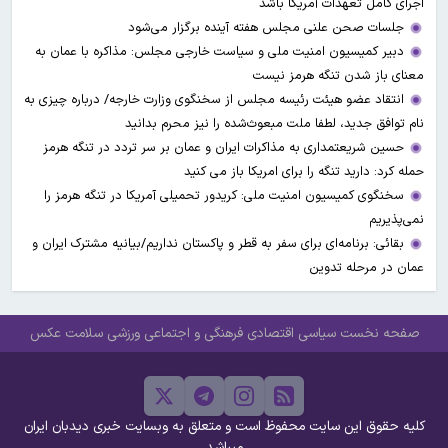
اجرای کامل تعهدات آمریکا باشد
جلسات صحن علنی مجلس هفته آینده برگزار می‌شود
دبیر کمیسیون امنیت ملی و سیاست خارجی مجلس: مذاکره با عمان به
معنای باز شدن تنگه هرمز نیست
انتقاد عضو هیئت رئیسه مجلس از سخنگوی وزارت خارجه/ درباره چیزی به
نام توافق جدید، لطفا ملت مبعوث‌شده را نیز محرم بدانید
حسین شریعتمداری به مذاکرات ایران و عمان بر سر تردد در تنگه هرمز
حمله کرد: دارید تنگه را برای امریکا باز می کنید
سخنگوی کمیسیون امنیت ملی: کریدور تحمیلی آمریکا در تنگه هرمز را
نمی‌پذیریم
بقائی: برنامه‌ای برای سفر به قطر و پاکستان نداریم/بیانیه مشترک ایران و
عمان در مرحله تدوین
صفحه نخست
سیاسی
اقتصادی
فرهنگی و اجتماعی
ورزشی
سلامت
عکس
کلیه حقوق این سایت محفوظ است و متعلق به وبسایت خبری دیدبان ایران
میباشد