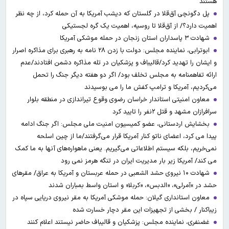
هستند
پل دگونچی آق‌قلا در گلستان که دیشب آمریکا به آن حمله کرد، از چه نظر
اهمیت دارد؟/ از آق‌قلا تا روسیه، اهمیت یک گره لجستیکی
شهادت ۳ ‌پاسداران استان زنجان در حمله موشکی آمریکا
ابوترابی، نماینده مجلس: دولت با زدن ۲۸ نامه به رهبری برای مذاکره اصرار
و ایشان را تهدید کرد/قالیباف و پزشکیان در تله مذاکره دشمن افتادند/عدم
ارائه تفاهمنامه به مجلس تخلف بود/ اگر دو هفته دیگر جنگ را تحمل
می‌کردیم، آمریکا و ترامپ کفش ما را می بوسیدند
معاون امنیتی استاندار خراسان رضوی وقوع تیراندازی در منطقه بلوار
سرافرازان مشهد و قتل ۲نفر را تایید کرد
بخشایش اردستانی، عضو کمیسیون امنیت ملی مجلس: اگر جنگ ادامه
پیدا می کرد، اعضای ناتو کنار آمریکا قرار می‌گرفتند/ما از چین اسلحه
نمی‌خریم، بلکه سیستم اطلاعاتی می‌گیریم. یعنی ماهواره‌های آنها به ما کمک
می کند/ آمریکا زیر بار مدیریت ایران در تنگه هرمز نمی رود
شهادت ۱۰ نیروی حشد الشعبی در حمله عربستان و آمریکا به عراق/ مقرهای
حشد در »آمرلی»، «الدبس»، «کربلا« و استان واسط بمباران شدند
معاون استانداری گیلان: حمله موشکی آمریکا به مقر نیروی دریایی سپاه در
زیباکنار / بخشی از تجهیزات این مقر دچار خسارت شده
غضنفری، نماینده مجلس: پزشکیان و قالیباف حاضر نیستند اعلام کنند