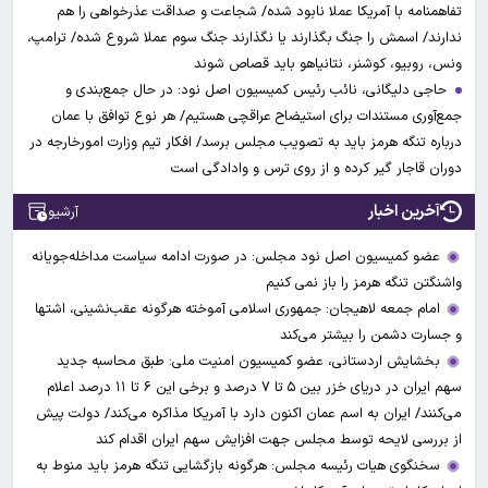
تفاهمنامه با آمریکا عملا نابود شده/ شجاعت و صداقت عذرخواهی را هم
ندارند/ اسمش را جنگ بگذارند یا نگذارند جنگ سوم عملا شروع شده/ ترامپ،
ونس، روبیو، کوشنر، نتانیاهو باید قصاص شوند
حاجی دلیگانی، نائب رئیس کمیسیون اصل نود: در حال جمع‌بندی و
جمع‌آوری مستندات برای استیضاح عراقچی هستیم/ هر نوع توافق با عمان
درباره تنگه هرمز باید به تصویب مجلس برسد/ افکار تیم وزارت امورخارجه در
دوران قاجار گیر کرده و از روی ترس و وادادگی است
آخرین اخبار
آرشیو
عضو کمیسیون اصل نود مجلس: در صورت ادامه سیاست مداخله‌جویانه
واشنگتن تنگه هرمز را باز نمی کنیم
امام جمعه لاهیجان: جمهوری اسلامی آموخته هرگونه عقب‌نشینی، اشتها
و جسارت دشمن را بیشتر می‌کند
بخشایش اردستانی، عضو کمیسیون امنیت ملی: طبق محاسبه جدید
سهم ایران در دریای خزر بین ۵ تا ۷ درصد و برخی این ۶ تا ۱۱ درصد اعلام
می‌کنند/ ایران به اسم عمان اکنون دارد با آمریکا مذاکره می‌کند/ دولت پیش
از بررسی لایحه توسط مجلس جهت افزایش سهم ایران اقدام کند
سخنگوی هیات رئیسه مجلس: هرگونه بازگشایی تنگه هرمز باید منوط به