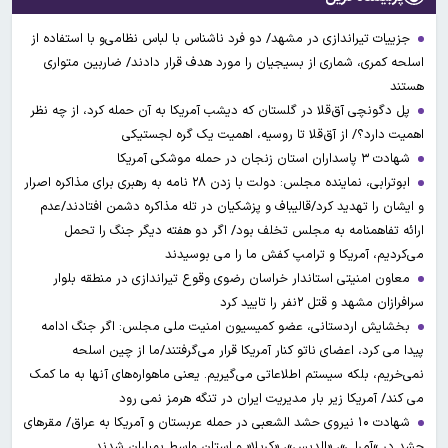
جزییات تیراندازی در مشهد/ دو فرد ناشناس با لباس نظامی‌و با استفاده از
اسلحه کمری، شماری از بسیجیان را مورد هدف قرار دادند/ ضاربین متواری
هستند
پل دگونچی آق‌قلا در گلستان که دیشب آمریکا به آن حمله کرد، از چه نظر
اهمیت دارد؟/ از آق‌قلا تا روسیه، اهمیت یک گره لجستیکی
شهادت ۳ ‌پاسداران استان زنجان در حمله موشکی آمریکا
ابوترابی، نماینده مجلس: دولت با زدن ۲۸ نامه به رهبری برای مذاکره اصرار
و ایشان را تهدید کرد/قالیباف و پزشکیان در تله مذاکره دشمن افتادند/عدم
ارائه تفاهمنامه به مجلس تخلف بود/ اگر دو هفته دیگر جنگ را تحمل
می‌کردیم، آمریکا و ترامپ کفش ما را می بوسیدند
معاون امنیتی استاندار خراسان رضوی وقوع تیراندازی در منطقه بلوار
سرافرازان مشهد و قتل ۲نفر را تایید کرد
بخشایش اردستانی، عضو کمیسیون امنیت ملی مجلس: اگر جنگ ادامه
پیدا می کرد، اعضای ناتو کنار آمریکا قرار می‌گرفتند/ما از چین اسلحه
نمی‌خریم، بلکه سیستم اطلاعاتی می‌گیریم. یعنی ماهواره‌های آنها به ما کمک
می کند/ آمریکا زیر بار مدیریت ایران در تنگه هرمز نمی رود
شهادت ۱۰ نیروی حشد الشعبی در حمله عربستان و آمریکا به عراق/ مقرهای
حشد در »آمرلی»، «الدبس»، «کربلا« و استان واسط بمباران شدند