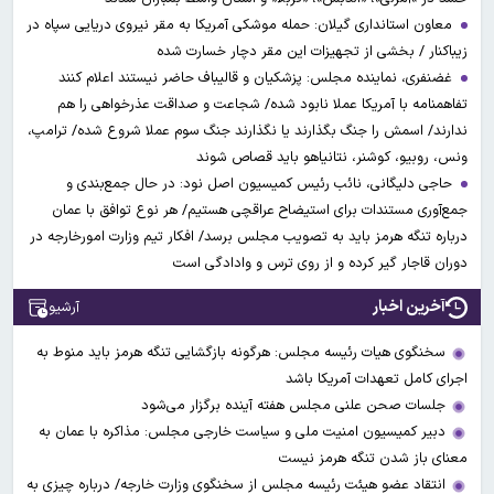
معاون استانداری گیلان: حمله موشکی آمریکا به مقر نیروی دریایی سپاه در
زیباکنار / بخشی از تجهیزات این مقر دچار خسارت شده
غضنفری، نماینده مجلس: پزشکیان و قالیباف حاضر نیستند اعلام کنند
تفاهمنامه با آمریکا عملا نابود شده/ شجاعت و صداقت عذرخواهی را هم
ندارند/ اسمش را جنگ بگذارند یا نگذارند جنگ سوم عملا شروع شده/ ترامپ،
ونس، روبیو، کوشنر، نتانیاهو باید قصاص شوند
حاجی دلیگانی، نائب رئیس کمیسیون اصل نود: در حال جمع‌بندی و
جمع‌آوری مستندات برای استیضاح عراقچی هستیم/ هر نوع توافق با عمان
درباره تنگه هرمز باید به تصویب مجلس برسد/ افکار تیم وزارت امورخارجه در
دوران قاجار گیر کرده و از روی ترس و وادادگی است
آخرین اخبار
آرشیو
سخنگوی هیات رئیسه مجلس: هرگونه بازگشایی تنگه هرمز باید منوط به
اجرای کامل تعهدات آمریکا باشد
جلسات صحن علنی مجلس هفته آینده برگزار می‌شود
دبیر کمیسیون امنیت ملی و سیاست خارجی مجلس: مذاکره با عمان به
معنای باز شدن تنگه هرمز نیست
انتقاد عضو هیئت رئیسه مجلس از سخنگوی وزارت خارجه/ درباره چیزی به