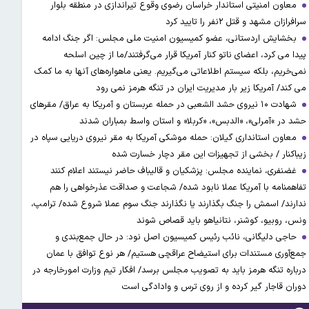
معاون امنیتی استاندار خراسان رضوی وقوع تیراندازی در منطقه بلوار
سرافرازان مشهد و قتل ۲نفر را تایید کرد
بخشایش اردستانی، عضو کمیسیون امنیت ملی مجلس: اگر جنگ ادامه
پیدا می کرد، اعضای ناتو کنار آمریکا قرار می‌گرفتند/ما از چین اسلحه
نمی‌خریم، بلکه سیستم اطلاعاتی می‌گیریم. یعنی ماهواره‌های آنها به ما کمک
می کند/ آمریکا زیر بار مدیریت ایران در تنگه هرمز نمی رود
شهادت ۱۰ نیروی حشد الشعبی در حمله عربستان و آمریکا به عراق/ مقرهای
حشد در »آمرلی»، «الدبس»، «کربلا« و استان واسط بمباران شدند
معاون استانداری گیلان: حمله موشکی آمریکا به مقر نیروی دریایی سپاه در
زیباکنار / بخشی از تجهیزات این مقر دچار خسارت شده
غضنفری، نماینده مجلس: پزشکیان و قالیباف حاضر نیستند اعلام کنند
تفاهمنامه با آمریکا عملا نابود شده/ شجاعت و صداقت عذرخواهی را هم
ندارند/ اسمش را جنگ بگذارند یا نگذارند جنگ سوم عملا شروع شده/ ترامپ،
ونس، روبیو، کوشنر، نتانیاهو باید قصاص شوند
حاجی دلیگانی، نائب رئیس کمیسیون اصل نود: در حال جمع‌بندی و
جمع‌آوری مستندات برای استیضاح عراقچی هستیم/ هر نوع توافق با عمان
درباره تنگه هرمز باید به تصویب مجلس برسد/ افکار تیم وزارت امورخارجه در
دوران قاجار گیر کرده و از روی ترس و وادادگی است