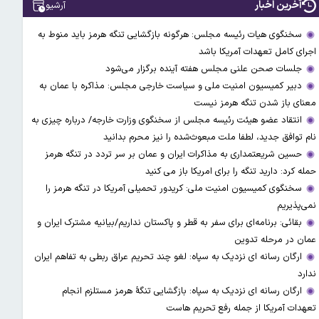
آخرین اخبار
آرشیو
سخنگوی هیات رئیسه مجلس: هرگونه بازگشایی تنگه هرمز باید منوط به
اجرای کامل تعهدات آمریکا باشد
جلسات صحن علنی مجلس هفته آینده برگزار می‌شود
دبیر کمیسیون امنیت ملی و سیاست خارجی مجلس: مذاکره با عمان به
معنای باز شدن تنگه هرمز نیست
انتقاد عضو هیئت رئیسه مجلس از سخنگوی وزارت خارجه/ درباره چیزی به
نام توافق جدید، لطفا ملت مبعوث‌شده را نیز محرم بدانید
حسین شریعتمداری به مذاکرات ایران و عمان بر سر تردد در تنگه هرمز
حمله کرد: دارید تنگه را برای امریکا باز می کنید
سخنگوی کمیسیون امنیت ملی: کریدور تحمیلی آمریکا در تنگه هرمز را
نمی‌پذیریم
بقائی: برنامه‌ای برای سفر به قطر و پاکستان نداریم/بیانیه مشترک ایران و
عمان در مرحله تدوین
ارگان رسانه ای نزدیک به سپاه: لغو چند تحریم عراق ربطی به تفاهم ایران
ندارد
ارگان رسانه ای نزدیک به سپاه: بازگشایی تنگۀ هرمز مستلزم انجام
تعهدات آمریکا از جمله رفع تحریم هاست