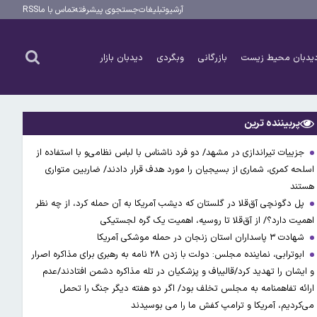
آرشیو
تبلیغات
جستجوی پیشرفته
تماس با ما
RSS
یدبان محیط زیست
بازرگانی
وبگردی
دیدبان بازار
پربیننده ترین
جزییات تیراندازی در مشهد/ دو فرد ناشناس با لباس نظامی‌و با استفاده از
اسلحه کمری، شماری از بسیجیان را مورد هدف قرار دادند/ ضاربین متواری
هستند
پل دگونچی آق‌قلا در گلستان که دیشب آمریکا به آن حمله کرد، از چه نظر
اهمیت دارد؟/ از آق‌قلا تا روسیه، اهمیت یک گره لجستیکی
شهادت ۳ ‌پاسداران استان زنجان در حمله موشکی آمریکا
ابوترابی، نماینده مجلس: دولت با زدن ۲۸ نامه به رهبری برای مذاکره اصرار
و ایشان را تهدید کرد/قالیباف و پزشکیان در تله مذاکره دشمن افتادند/عدم
ارائه تفاهمنامه به مجلس تخلف بود/ اگر دو هفته دیگر جنگ را تحمل
می‌کردیم، آمریکا و ترامپ کفش ما را می بوسیدند