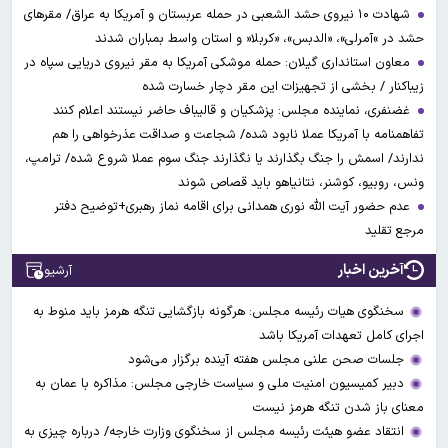
شهادت ۱۰ نیروی حشد الشعبی در حمله عربستان و آمریکا به عراق/ مقرهای
حشد در »آمرلی»، «الدبس»، «کربلا« و استان واسط بمباران شدند
معاون استانداری گیلان: حمله موشکی آمریکا به مقر نیروی دریایی سپاه در
زیباکنار / بخشی از تجهیزات این مقر دچار خسارت شده
غضنفری، نماینده مجلس: پزشکیان و قالیباف حاضر نیستند اعلام کنند
تفاهمنامه با آمریکا عملا نابود شده/ شجاعت و صداقت عذرخواهی را هم
ندارند/ اسمش را جنگ بگذارند یا نگذارند جنگ سوم عملا شروع شده/ ترامپ،
ونس، روبیو، کوشنر، نتانیاهو باید قصاص شوند
عدم حضور آیت الله نوری همدانی برای اقامه نماز رهبری+توضیح دفتر
مرجع تقلید
آخرین اخبار
آرشیو
سخنگوی هیات رئیسه مجلس: هرگونه بازگشایی تنگه هرمز باید منوط به
اجرای کامل تعهدات آمریکا باشد
جلسات صحن علنی مجلس هفته آینده برگزار می‌شود
دبیر کمیسیون امنیت ملی و سیاست خارجی مجلس: مذاکره با عمان به
معنای باز شدن تنگه هرمز نیست
انتقاد عضو هیئت رئیسه مجلس از سخنگوی وزارت خارجه/ درباره چیزی به