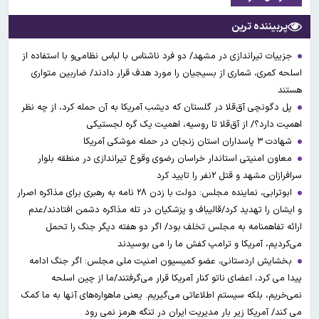
پربیننده ترین
جزییات تیراندازی در مشهد/ دو فرد ناشناس با لباس نظامی‌و با استفاده از
اسلحه کمری، شماری از بسیجیان را مورد هدف قرار دادند/ ضاربین متواری
هستند
پل دگونچی آق‌قلا در گلستان که دیشب آمریکا به آن حمله کرد، از چه نظر
اهمیت دارد؟/ از آق‌قلا تا روسیه، اهمیت یک گره لجستیکی
شهادت ۳ ‌پاسداران استان زنجان در حمله موشکی آمریکا
معاون امنیتی استاندار خراسان رضوی وقوع تیراندازی در منطقه بلوار
سرافرازان مشهد و قتل ۲نفر را تایید کرد
ابوترابی، نماینده مجلس: دولت با زدن ۲۸ نامه به رهبری برای مذاکره اصرار
و ایشان را تهدید کرد/قالیباف و پزشکیان در تله مذاکره دشمن افتادند/عدم
ارائه تفاهمنامه به مجلس تخلف بود/ اگر دو هفته دیگر جنگ را تحمل
می‌کردیم، آمریکا و ترامپ کفش ما را می بوسیدند
بخشایش اردستانی، عضو کمیسیون امنیت ملی مجلس: اگر جنگ ادامه
پیدا می کرد، اعضای ناتو کنار آمریکا قرار می‌گرفتند/ما از چین اسلحه
نمی‌خریم، بلکه سیستم اطلاعاتی می‌گیریم. یعنی ماهواره‌های آنها به ما کمک
می کند/ آمریکا زیر بار مدیریت ایران در تنگه هرمز نمی رود