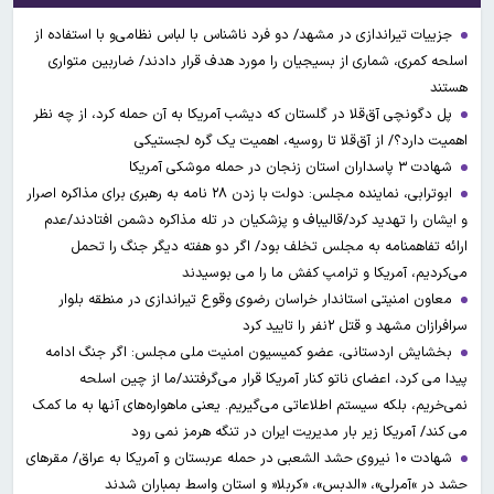
جزییات تیراندازی در مشهد/ دو فرد ناشناس با لباس نظامی‌و با استفاده از
اسلحه کمری، شماری از بسیجیان را مورد هدف قرار دادند/ ضاربین متواری
هستند
پل دگونچی آق‌قلا در گلستان که دیشب آمریکا به آن حمله کرد، از چه نظر
اهمیت دارد؟/ از آق‌قلا تا روسیه، اهمیت یک گره لجستیکی
شهادت ۳ ‌پاسداران استان زنجان در حمله موشکی آمریکا
ابوترابی، نماینده مجلس: دولت با زدن ۲۸ نامه به رهبری برای مذاکره اصرار
و ایشان را تهدید کرد/قالیباف و پزشکیان در تله مذاکره دشمن افتادند/عدم
ارائه تفاهمنامه به مجلس تخلف بود/ اگر دو هفته دیگر جنگ را تحمل
می‌کردیم، آمریکا و ترامپ کفش ما را می بوسیدند
معاون امنیتی استاندار خراسان رضوی وقوع تیراندازی در منطقه بلوار
سرافرازان مشهد و قتل ۲نفر را تایید کرد
بخشایش اردستانی، عضو کمیسیون امنیت ملی مجلس: اگر جنگ ادامه
پیدا می کرد، اعضای ناتو کنار آمریکا قرار می‌گرفتند/ما از چین اسلحه
نمی‌خریم، بلکه سیستم اطلاعاتی می‌گیریم. یعنی ماهواره‌های آنها به ما کمک
می کند/ آمریکا زیر بار مدیریت ایران در تنگه هرمز نمی رود
شهادت ۱۰ نیروی حشد الشعبی در حمله عربستان و آمریکا به عراق/ مقرهای
حشد در »آمرلی»، «الدبس»، «کربلا« و استان واسط بمباران شدند