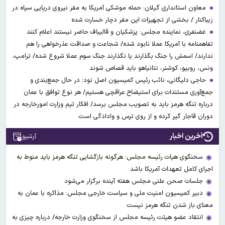
معاون استانداری گیلان: حمله موشکی آمریکا به مقر نیروی دریایی سپاه در
زیباکنار / بخشی از تجهیزات این مقر دچار خسارت شده
غضنفری، نماینده مجلس: پزشکیان و قالیباف حاضر نیستند اعلام کنند
تفاهمنامه با آمریکا عملا نابود شده/ شجاعت و صداقت عذرخواهی را هم
ندارند/ اسمش را جنگ بگذارند یا نگذارند جنگ سوم عملا شروع شده/ ترامپ،
ونس، روبیو، کوشنر، نتانیاهو باید قصاص شوند
حاجی دلیگانی، نائب رئیس کمیسیون اصل نود: در حال جمع‌بندی و
جمع‌آوری مستندات برای استیضاح عراقچی هستیم/ هر نوع توافق با عمان
درباره تنگه هرمز باید به تصویب مجلس برسد/ افکار تیم وزارت امورخارجه در
دوران قاجار گیر کرده و از روی ترس و وادادگی است
آخرین اخبار
آرشیو
سخنگوی هیات رئیسه مجلس: هرگونه بازگشایی تنگه هرمز باید منوط به
اجرای کامل تعهدات آمریکا باشد
جلسات صحن علنی مجلس هفته آینده برگزار می‌شود
دبیر کمیسیون امنیت ملی و سیاست خارجی مجلس: مذاکره با عمان به
معنای باز شدن تنگه هرمز نیست
انتقاد عضو هیئت رئیسه مجلس از سخنگوی وزارت خارجه/ درباره چیزی به