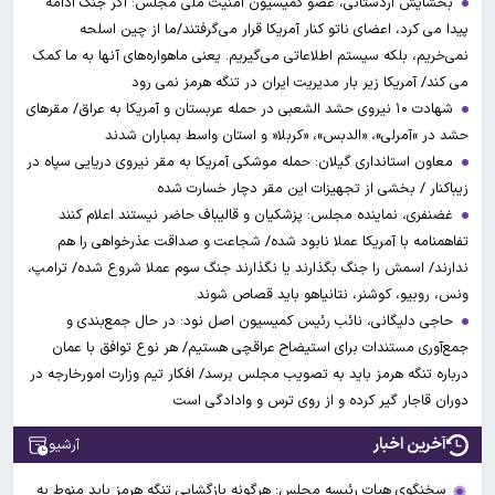
بخشایش اردستانی، عضو کمیسیون امنیت ملی مجلس: اگر جنگ ادامه
پیدا می کرد، اعضای ناتو کنار آمریکا قرار می‌گرفتند/ما از چین اسلحه
نمی‌خریم، بلکه سیستم اطلاعاتی می‌گیریم. یعنی ماهواره‌های آنها به ما کمک
می کند/ آمریکا زیر بار مدیریت ایران در تنگه هرمز نمی رود
شهادت ۱۰ نیروی حشد الشعبی در حمله عربستان و آمریکا به عراق/ مقرهای
حشد در »آمرلی»، «الدبس»، «کربلا« و استان واسط بمباران شدند
معاون استانداری گیلان: حمله موشکی آمریکا به مقر نیروی دریایی سپاه در
زیباکنار / بخشی از تجهیزات این مقر دچار خسارت شده
غضنفری، نماینده مجلس: پزشکیان و قالیباف حاضر نیستند اعلام کنند
تفاهمنامه با آمریکا عملا نابود شده/ شجاعت و صداقت عذرخواهی را هم
ندارند/ اسمش را جنگ بگذارند یا نگذارند جنگ سوم عملا شروع شده/ ترامپ،
ونس، روبیو، کوشنر، نتانیاهو باید قصاص شوند
حاجی دلیگانی، نائب رئیس کمیسیون اصل نود: در حال جمع‌بندی و
جمع‌آوری مستندات برای استیضاح عراقچی هستیم/ هر نوع توافق با عمان
درباره تنگه هرمز باید به تصویب مجلس برسد/ افکار تیم وزارت امورخارجه در
دوران قاجار گیر کرده و از روی ترس و وادادگی است
آخرین اخبار
آرشیو
سخنگوی هیات رئیسه مجلس: هرگونه بازگشایی تنگه هرمز باید منوط به