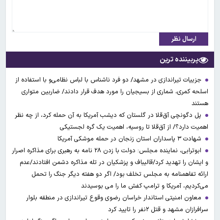
ارسال نظر
پربیننده ترین
جزییات تیراندازی در مشهد/ دو فرد ناشناس با لباس نظامی‌و با استفاده از
اسلحه کمری، شماری از بسیجیان را مورد هدف قرار دادند/ ضاربین متواری
هستند
پل دگونچی آق‌قلا در گلستان که دیشب آمریکا به آن حمله کرد، از چه نظر
اهمیت دارد؟/ از آق‌قلا تا روسیه، اهمیت یک گره لجستیکی
شهادت ۳ ‌پاسداران استان زنجان در حمله موشکی آمریکا
ابوترابی، نماینده مجلس: دولت با زدن ۲۸ نامه به رهبری برای مذاکره اصرار
و ایشان را تهدید کرد/قالیباف و پزشکیان در تله مذاکره دشمن افتادند/عدم
ارائه تفاهمنامه به مجلس تخلف بود/ اگر دو هفته دیگر جنگ را تحمل
می‌کردیم، آمریکا و ترامپ کفش ما را می بوسیدند
معاون امنیتی استاندار خراسان رضوی وقوع تیراندازی در منطقه بلوار
سرافرازان مشهد و قتل ۲نفر را تایید کرد