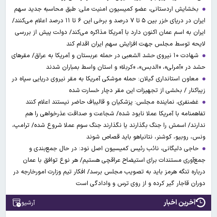
بخشایش اردستانی، عضو کمیسیون امنیت ملی: طبق محاسبه جدید سهم
ایران در دریای خزر بین ۵ تا ۷ درصد و برخی این ۶ تا ۱۱ درصد اعلام می‌کنند/
ایران به اسم عمان اکنون دارد با آمریکا مذاکره می‌کند/ دولت پیش از بررسی
لایحه توسط مجلس جهت افزایش سهم ایران اقدام کند
شهادت ۱۰ نیروی حشد الشعبی در حمله عربستان و آمریکا به عراق/ مقرهای
حشد در »آمرلی»، «الدبس»، «کربلا« و استان واسط بمباران شدند
معاون استانداری گیلان: حمله موشکی آمریکا به مقر نیروی دریایی سپاه در
زیباکنار / بخشی از تجهیزات این مقر دچار خسارت شده
غضنفری، نماینده مجلس: پزشکیان و قالیباف حاضر نیستند اعلام کنند
تفاهمنامه با آمریکا عملا نابود شده/ شجاعت و صداقت عذرخواهی را هم
ندارند/ اسمش را جنگ بگذارند یا نگذارند جنگ سوم عملا شروع شده/ ترامپ،
ونس، روبیو، کوشنر، نتانیاهو باید قصاص شوند
حاجی دلیگانی، نائب رئیس کمیسیون اصل نود: در حال جمع‌بندی و
جمع‌آوری مستندات برای استیضاح عراقچی هستیم/ هر نوع توافق با عمان
درباره تنگه هرمز باید به تصویب مجلس برسد/ افکار تیم وزارت امورخارجه در
دوران قاجار گیر کرده و از روی ترس و وادادگی است
آخرین اخبار
آرشیو