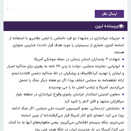
ارسال نظر
پربیننده ترین
جزییات تیراندازی در مشهد/ دو فرد ناشناس با لباس نظامی‌و با استفاده از
اسلحه کمری، شماری از بسیجیان را مورد هدف قرار دادند/ ضاربین متواری
هستند
شهادت ۳ ‌پاسداران استان زنجان در حمله موشکی آمریکا
ابوترابی، نماینده مجلس: دولت با زدن ۲۸ نامه به رهبری برای مذاکره اصرار
و ایشان را تهدید کرد/قالیباف و پزشکیان در تله مذاکره دشمن افتادند/عدم
ارائه تفاهمنامه به مجلس تخلف بود/ اگر دو هفته دیگر جنگ را تحمل
می‌کردیم، آمریکا و ترامپ کفش ما را می بوسیدند
معاون امنیتی استاندار خراسان رضوی وقوع تیراندازی در منطقه بلوار
سرافرازان مشهد و قتل ۲نفر را تایید کرد
بخشایش اردستانی، عضو کمیسیون امنیت ملی مجلس: اگر جنگ ادامه
پیدا می کرد، اعضای ناتو کنار آمریکا قرار می‌گرفتند/ما از چین اسلحه
نمی‌خریم، بلکه سیستم اطلاعاتی می‌گیریم. یعنی ماهواره‌های آنها به ما کمک
می کند/ آمریکا زیر بار مدیریت ایران در تنگه هرمز نمی رود