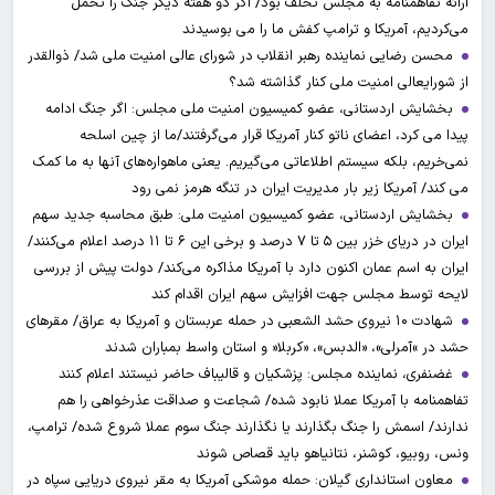
ارائه تفاهمنامه به مجلس تخلف بود/ اگر دو هفته دیگر جنگ را تحمل
می‌کردیم، آمریکا و ترامپ کفش ما را می بوسیدند
محسن رضایی نماینده رهبر انقلاب در شورای عالی امنیت ملی شد/ ذوالقدر
از شورایعالی امنیت ملی کنار گذاشته شد؟
بخشایش اردستانی، عضو کمیسیون امنیت ملی مجلس: اگر جنگ ادامه
پیدا می کرد، اعضای ناتو کنار آمریکا قرار می‌گرفتند/ما از چین اسلحه
نمی‌خریم، بلکه سیستم اطلاعاتی می‌گیریم. یعنی ماهواره‌های آنها به ما کمک
می کند/ آمریکا زیر بار مدیریت ایران در تنگه هرمز نمی رود
بخشایش اردستانی، عضو کمیسیون امنیت ملی: طبق محاسبه جدید سهم
ایران در دریای خزر بین ۵ تا ۷ درصد و برخی این ۶ تا ۱۱ درصد اعلام می‌کنند/
ایران به اسم عمان اکنون دارد با آمریکا مذاکره می‌کند/ دولت پیش از بررسی
لایحه توسط مجلس جهت افزایش سهم ایران اقدام کند
شهادت ۱۰ نیروی حشد الشعبی در حمله عربستان و آمریکا به عراق/ مقرهای
حشد در »آمرلی»، «الدبس»، «کربلا« و استان واسط بمباران شدند
غضنفری، نماینده مجلس: پزشکیان و قالیباف حاضر نیستند اعلام کنند
تفاهمنامه با آمریکا عملا نابود شده/ شجاعت و صداقت عذرخواهی را هم
ندارند/ اسمش را جنگ بگذارند یا نگذارند جنگ سوم عملا شروع شده/ ترامپ،
ونس، روبیو، کوشنر، نتانیاهو باید قصاص شوند
معاون استانداری گیلان: حمله موشکی آمریکا به مقر نیروی دریایی سپاه در