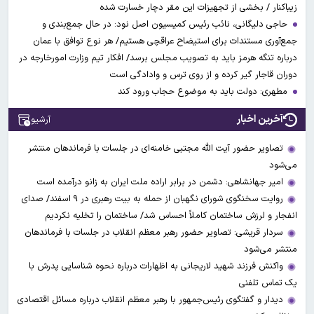
زیباکنار / بخشی از تجهیزات این مقر دچار خسارت شده
حاجی دلیگانی، نائب رئیس کمیسیون اصل نود: در حال جمع‌بندی و
جمع‌آوری مستندات برای استیضاح عراقچی هستیم/ هر نوع توافق با عمان
درباره تنگه هرمز باید به تصویب مجلس برسد/ افکار تیم وزارت امورخارجه در
دوران قاجار گیر کرده و از روی ترس و وادادگی است
مطهری: دولت باید به موضوع حجاب ورود کند
آخرین اخبار
آرشیو
تصاویر حضور آیت الله مجتبی خامنه‌ای در جلسات با فرماندهان منتشر
می‌شود
امیر جهانشاهی: دشمن در برابر اراده ملت ایران به زانو درآمده است
روایت سخنگوی شورای نگهبان از حمله به بیت رهبری در ۹ اسفند/ صدای
انفجار و لرزش ساختمان کاملاً احساس شد/ ساختمان را تخلیه نکردیم
سردار قریشی: تصاویر حضور رهبر معظم انقلاب در جلسات با فرماندهان
منتشر می‌شود
واکنش فرزند شهید لاریجانی به اظهارات درباره نحوه شناسایی پدرش با
یک تماس تلفنی
دیدار و گفتگوی رئیس‌جمهور با رهبر معظم انقلاب درباره مسائل اقتصادی