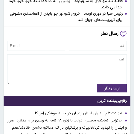
طعنه تند مهاجری به شرق‌گراها : پوتین را نه کدخدا بلکه خودِ خودِ خود
خدا می دانند
رئیس سیا در دوران اوباما : خروج شرم‌آور جو بایدن از افغانستان مشوقی
برای تروریست‌های جهان شد
ارسال نظر
ارسال نظر
پربیننده ترین
شهادت ۳ ‌پاسداران استان زنجان در حمله موشکی آمریکا
ابوترابی، نماینده مجلس: دولت با زدن ۲۸ نامه به رهبری برای مذاکره اصرار
و ایشان را تهدید کرد/قالیباف و پزشکیان در تله مذاکره دشمن افتادند/عدم