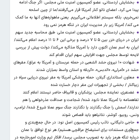
بخشایش اردستانی، عضو کمیسیون امنیت ملی مجلس: اگر جنگ ادامه
پیدا می کرد، اعضای ناتو کنار آمریکا قرار می‌گرفتند/ما از چین اسلحه
نمی‌خریم، بلکه سیستم اطلاعاتی می‌گیریم. یعنی ماهواره‌های آنها به ما کمک
می کند/ آمریکا زیر بار مدیریت ایران در تنگه هرمز نمی رود
بخشایش اردستانی، عضو کمیسیون امنیت ملی: طبق محاسبه جدید سهم
ایران در دریای خزر بین ۵ تا ۷ درصد و برخی این ۶ تا ۱۱ درصد اعلام می‌کنند/
ایران به اسم عمان اکنون دارد با آمریکا مذاکره می‌کند/ دولت پیش از بررسی
لایحه توسط مجلس جهت افزایش سهم ایران اقدام کند
شهادت ۱۰ نیروی حشد الشعبی در حمله عربستان و آمریکا به عراق/ مقرهای
حشد در »آمرلی»، «الدبس»، «کربلا« و استان واسط بمباران شدند
معاون استانداری گیلان: حمله موشکی آمریکا به مقر نیروی دریایی سپاه در
زیباکنار / بخشی از تجهیزات این مقر دچار خسارت شده
غضنفری، نماینده مجلس: پزشکیان و قالیباف حاضر نیستند اعلام کنند
تفاهمنامه با آمریکا عملا نابود شده/ شجاعت و صداقت عذرخواهی را هم
ندارند/ اسمش را جنگ بگذارند یا نگذارند جنگ سوم عملا شروع شده/ ترامپ،
ونس، روبیو، کوشنر، نتانیاهو باید قصاص شوند
حاجی دلیگانی، نائب رئیس کمیسیون اصل نود: در حال جمع‌بندی و
جمع‌آوری مستندات برای استیضاح عراقچی هستیم/ هر نوع توافق با عمان
درباره تنگه هرمز باید به تصویب مجلس برسد/ افکار تیم وزارت امورخارجه در