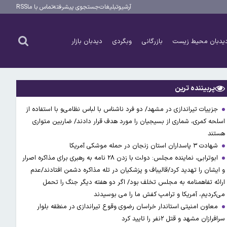
آرشیو
تبلیغات
جستجوی پیشرفته
تماس با ما
RSS
یدبان محیط زیست
بازرگانی
وبگردی
دیدبان بازار
پربیننده ترین
جزییات تیراندازی در مشهد/ دو فرد ناشناس با لباس نظامی‌و با استفاده از
اسلحه کمری، شماری از بسیجیان را مورد هدف قرار دادند/ ضاربین متواری
هستند
شهادت ۳ ‌پاسداران استان زنجان در حمله موشکی آمریکا
ابوترابی، نماینده مجلس: دولت با زدن ۲۸ نامه به رهبری برای مذاکره اصرار
و ایشان را تهدید کرد/قالیباف و پزشکیان در تله مذاکره دشمن افتادند/عدم
ارائه تفاهمنامه به مجلس تخلف بود/ اگر دو هفته دیگر جنگ را تحمل
می‌کردیم، آمریکا و ترامپ کفش ما را می بوسیدند
معاون امنیتی استاندار خراسان رضوی وقوع تیراندازی در منطقه بلوار
سرافرازان مشهد و قتل ۲نفر را تایید کرد