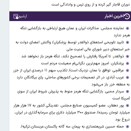
دوران قاجار گیر کرده و از روی ترس و وادادگی است
آخرین اخبار
آرشیو
نماینده مجلس: مذاکرات ایران و عمان هیچ ارتباطی به بازگشایی تنگه
هرمز ندارد
تایید تلویحی استعفای ذوالقدر توسط پزشکیان/ واکنش اعضای دولت به
خبر استعفای دبیر شورای عالی امنیت ملی
ذوالقدر: تا آمریکا رفتارش را تصحیح نکند، تنگه هرمز باز نخواهد شد
پزشکیان: امروز مهم‌ترین نگرانی‌ام معیشت مردم است
عراقچی: توافق با عمان نزدیک است/ تکذیب سهم ۱۱ درصدی ایران از خزر
غریب آبادی: در اثر تصمیمات برخی کشورهای ساحلی، پای بیگانگان دارد
به منطقه خزر باز می‌شود
سردار محبی: بازگشایی تنگه هرمز منوط به پذیرش شروط ایران از سوی
آمریکا است
پور دهقان، عضو کمیسیون صنایع مجلس: نقدینگی کشور به ۱۷ هزار هزار
میلیارد تومان رسیده/ صندوق ۳۰۰ میلیارد دلاری برای سرمایه‌گذاری در ایران،
دروغ بود
حمله حسین شریعتمداری به پیمان سه گانه پاکستان،عربستان،ترکیه/