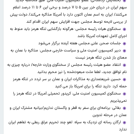
بخشایش اردستانی، عضو کمیسیون امنیت ملی: طبق محاسبه جدید
سهم ایران در دریای خزر بین ۵ تا ۷ درصد و برخی این ۶ تا ۱۱ درصد اعلام
می‌کنند/ ایران به اسم عمان اکنون دارد با آمریکا مذاکره می‌کند/ دولت پیش
از بررسی لایحه توسط مجلس جهت افزایش سهم ایران اقدام کند
سخنگوی هیات رئیسه مجلس: هرگونه بازگشایی تنگه هرمز باید منوط به
اجرای کامل تعهدات آمریکا باشد
جلسات صحن علنی مجلس هفته آینده برگزار می‌شود
دبیر کمیسیون امنیت ملی و سیاست خارجی مجلس: مذاکره با عمان به
معنای باز شدن تنگه هرمز نیست
انتقاد عضو هیئت رئیسه مجلس از سخنگوی وزارت خارجه/ درباره چیزی به
نام توافق جدید، لطفا ملت مبعوث‌شده را نیز محرم بدانید
حسین شریعتمداری به مذاکرات ایران و عمان بر سر تردد در تنگه هرمز
حمله کرد: دارید تنگه را برای امریکا باز می کنید
سخنگوی کمیسیون امنیت ملی: کریدور تحمیلی آمریکا در تنگه هرمز را
نمی‌پذیریم
بقائی: برنامه‌ای برای سفر به قطر و پاکستان نداریم/بیانیه مشترک ایران و
عمان در مرحله تدوین
ارگان رسانه ای نزدیک به سپاه: لغو چند تحریم عراق ربطی به تفاهم ایران
ندارد