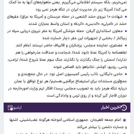
نمی‌خریم، بلکه سیستم اطلاعاتی می‌گیریم. یعنی ماهواره‌های آنها به ما کمک
می کند/ آمریکا زیر بار مدیریت ایران در تنگه هرمز نمی رود
شهادت ۱۰ نیروی حشد الشعبی در حمله عربستان و آمریکا به عراق/ مقرهای
حشد در »آمرلی»، «الدبس»، «کربلا« و استان واسط بمباران شدند
معاون استانداری گیلان: حمله موشکی آمریکا به مقر نیروی دریایی سپاه در
زیباکنار / بخشی از تجهیزات این مقر دچار خسارت شده
غضنفری، نماینده مجلس: پزشکیان و قالیباف حاضر نیستند اعلام کنند
تفاهمنامه با آمریکا عملا نابود شده/ شجاعت و صداقت عذرخواهی را هم
ندارند/ اسمش را جنگ بگذارند یا نگذارند جنگ سوم عملا شروع شده/ ترامپ،
ونس، روبیو، کوشنر، نتانیاهو باید قصاص شوند
حاجی دلیگانی، نائب رئیس کمیسیون اصل نود: در حال جمع‌بندی و
جمع‌آوری مستندات برای استیضاح عراقچی هستیم/ هر نوع توافق با عمان
درباره تنگه هرمز باید به تصویب مجلس برسد/ افکار تیم وزارت امورخارجه در
دوران قاجار گیر کرده و از روی ترس و وادادگی است
آخرین اخبار
آرشیو
امام جمعه لاهیجان: جمهوری اسلامی آموخته هرگونه عقب‌نشینی، اشتها
و جسارت دشمن را بیشتر می‌کند