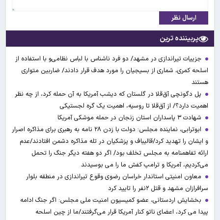
ارسال نظر
پربیننده ترین
جزییات تیراندازی در مشهد/ دو فرد ناشناس با لباس نظامی‌و با استفاده از
اسلحه کمری، شماری از بسیجیان را مورد هدف قرار دادند/ ضاربین متواری
هستند
پل دگونچی آق‌قلا در گلستان که دیشب آمریکا به آن حمله کرد، از چه نظر
اهمیت دارد؟/ از آق‌قلا تا روسیه، اهمیت یک گره لجستیکی
شهادت ۳ ‌پاسداران استان زنجان در حمله موشکی آمریکا
ابوترابی، نماینده مجلس: دولت با زدن ۲۸ نامه به رهبری برای مذاکره اصرار
و ایشان را تهدید کرد/قالیباف و پزشکیان در تله مذاکره دشمن افتادند/عدم
ارائه تفاهمنامه به مجلس تخلف بود/ اگر دو هفته دیگر جنگ را تحمل
می‌کردیم، آمریکا و ترامپ کفش ما را می بوسیدند
معاون امنیتی استاندار خراسان رضوی وقوع تیراندازی در منطقه بلوار
سرافرازان مشهد و قتل ۲نفر را تایید کرد
بخشایش اردستانی، عضو کمیسیون امنیت ملی مجلس: اگر جنگ ادامه
پیدا می کرد، اعضای ناتو کنار آمریکا قرار می‌گرفتند/ما از چین اسلحه