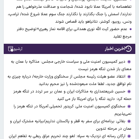
تفاهمنامه با آمریکا عملا نابود شده/ شجاعت و صداقت عذرخواهی را هم
ندارند/ اسمش را جنگ بگذارند یا نگذارند جنگ سوم عملا شروع شده/ ترامپ،
ونس، روبیو، کوشنر، نتانیاهو باید قصاص شوند
عدم حضور آیت الله نوری همدانی برای اقامه نماز رهبری+توضیح دفتر
مرجع تقلید
آخرین اخبار
آرشیو
دبیر کمیسیون امنیت ملی و سیاست خارجی مجلس: مذاکره با عمان به
معنای باز شدن تنگه هرمز نیست
انتقاد عضو هیئت رئیسه مجلس از سخنگوی وزارت خارجه/ درباره چیزی به
نام توافق جدید، لطفا ملت مبعوث‌شده را نیز محرم بدانید
حسین شریعتمداری به مذاکرات ایران و عمان بر سر تردد در تنگه هرمز
حمله کرد: دارید تنگه را برای امریکا باز می کنید
سخنگوی کمیسیون امنیت ملی: کریدور تحمیلی آمریکا در تنگه هرمز را
نمی‌پذیریم
بقائی: برنامه‌ای برای سفر به قطر و پاکستان نداریم/بیانیه مشترک ایران و
عمان در مرحله تدوین
ارگان رسانه ای نزدیک به سپاه: لغو چند تحریم عراق ربطی به تفاهم ایران