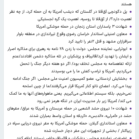
هستند
پل دگونچی آق‌قلا در گلستان که دیشب آمریکا به آن حمله کرد، از چه نظر
اهمیت دارد؟/ از آق‌قلا تا روسیه، اهمیت یک گره لجستیکی
شهادت ۳ ‌پاسداران استان زنجان در حمله موشکی آمریکا
معاون امنیتی استاندار خراسان رضوی وقوع تیراندازی در منطقه بلوار
سرافرازان مشهد و قتل ۲نفر را تایید کرد
ابوترابی، نماینده مجلس: دولت با زدن ۲۸ نامه به رهبری برای مذاکره اصرار
و ایشان را تهدید کرد/قالیباف و پزشکیان در تله مذاکره دشمن افتادند/عدم
ارائه تفاهمنامه به مجلس تخلف بود/ اگر دو هفته دیگر جنگ را تحمل
می‌کردیم، آمریکا و ترامپ کفش ما را می بوسیدند
بخشایش اردستانی، عضو کمیسیون امنیت ملی مجلس: اگر جنگ ادامه
پیدا می کرد، اعضای ناتو کنار آمریکا قرار می‌گرفتند/ما از چین اسلحه
نمی‌خریم، بلکه سیستم اطلاعاتی می‌گیریم. یعنی ماهواره‌های آنها به ما کمک
می کند/ آمریکا زیر بار مدیریت ایران در تنگه هرمز نمی رود
شهادت ۱۰ نیروی حشد الشعبی در حمله عربستان و آمریکا به عراق/ مقرهای
حشد در »آمرلی»، «الدبس»، «کربلا« و استان واسط بمباران شدند
معاون استانداری گیلان: حمله موشکی آمریکا به مقر نیروی دریایی سپاه در
زیباکنار / بخشی از تجهیزات این مقر دچار خسارت شده
غضنفری، نماینده مجلس: پزشکیان و قالیباف حاضر نیستند اعلام کنند