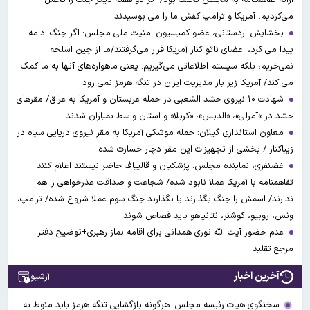
می‌کردیم، آمریکا و ترامپ کفش ما را می بوسیدند
بخشایش اردستانی، عضو کمیسیون امنیت ملی مجلس: اگر جنگ ادامه
پیدا می کرد، اعضای ناتو کنار آمریکا قرار می‌گرفتند/ما از چین اسلحه
نمی‌خریم، بلکه سیستم اطلاعاتی می‌گیریم. یعنی ماهواره‌های آنها به ما کمک
می کند/ آمریکا زیر بار مدیریت ایران در تنگه هرمز نمی رود
شهادت ۱۰ نیروی حشد الشعبی در حمله عربستان و آمریکا به عراق/ مقرهای
حشد در »آمرلی»، «الدبس»، «کربلا« و استان واسط بمباران شدند
معاون استانداری گیلان: حمله موشکی آمریکا به مقر نیروی دریایی سپاه در
زیباکنار / بخشی از تجهیزات این مقر دچار خسارت شده
غضنفری، نماینده مجلس: پزشکیان و قالیباف حاضر نیستند اعلام کنند
تفاهمنامه با آمریکا عملا نابود شده/ شجاعت و صداقت عذرخواهی را هم
ندارند/ اسمش را جنگ بگذارند یا نگذارند جنگ سوم عملا شروع شده/ ترامپ،
ونس، روبیو، کوشنر، نتانیاهو باید قصاص شوند
عدم حضور آیت الله نوری همدانی برای اقامه نماز رهبری+توضیح دفتر
مرجع تقلید
آخرین اخبار
آرشیو
سخنگوی هیات رئیسه مجلس: هرگونه بازگشایی تنگه هرمز باید منوط به