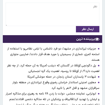
ارسال نظر
پربیننده ترین
جزییات تیراندازی در مشهد/ دو فرد ناشناس با لباس نظامی‌و با استفاده از
اسلحه کمری، شماری از بسیجیان را مورد هدف قرار دادند/ ضاربین متواری
هستند
پل دگونچی آق‌قلا در گلستان که دیشب آمریکا به آن حمله کرد، از چه نظر
اهمیت دارد؟/ از آق‌قلا تا روسیه، اهمیت یک گره لجستیکی
شهادت ۳ ‌پاسداران استان زنجان در حمله موشکی آمریکا
معاون امنیتی استاندار خراسان رضوی وقوع تیراندازی در منطقه بلوار
سرافرازان مشهد و قتل ۲نفر را تایید کرد
ابوترابی، نماینده مجلس: دولت با زدن ۲۸ نامه به رهبری برای مذاکره اصرار
و ایشان را تهدید کرد/قالیباف و پزشکیان در تله مذاکره دشمن افتادند/عدم
ارائه تفاهمنامه به مجلس تخلف بود/ اگر دو هفته دیگر جنگ را تحمل