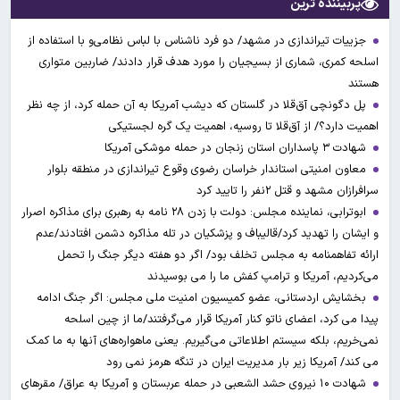
پربیننده ترین
جزییات تیراندازی در مشهد/ دو فرد ناشناس با لباس نظامی‌و با استفاده از
اسلحه کمری، شماری از بسیجیان را مورد هدف قرار دادند/ ضاربین متواری
هستند
پل دگونچی آق‌قلا در گلستان که دیشب آمریکا به آن حمله کرد، از چه نظر
اهمیت دارد؟/ از آق‌قلا تا روسیه، اهمیت یک گره لجستیکی
شهادت ۳ ‌پاسداران استان زنجان در حمله موشکی آمریکا
معاون امنیتی استاندار خراسان رضوی وقوع تیراندازی در منطقه بلوار
سرافرازان مشهد و قتل ۲نفر را تایید کرد
ابوترابی، نماینده مجلس: دولت با زدن ۲۸ نامه به رهبری برای مذاکره اصرار
و ایشان را تهدید کرد/قالیباف و پزشکیان در تله مذاکره دشمن افتادند/عدم
ارائه تفاهمنامه به مجلس تخلف بود/ اگر دو هفته دیگر جنگ را تحمل
می‌کردیم، آمریکا و ترامپ کفش ما را می بوسیدند
بخشایش اردستانی، عضو کمیسیون امنیت ملی مجلس: اگر جنگ ادامه
پیدا می کرد، اعضای ناتو کنار آمریکا قرار می‌گرفتند/ما از چین اسلحه
نمی‌خریم، بلکه سیستم اطلاعاتی می‌گیریم. یعنی ماهواره‌های آنها به ما کمک
می کند/ آمریکا زیر بار مدیریت ایران در تنگه هرمز نمی رود
شهادت ۱۰ نیروی حشد الشعبی در حمله عربستان و آمریکا به عراق/ مقرهای