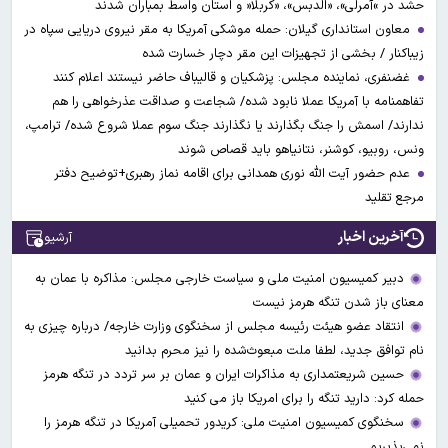
حشد در »آمرلی»، «الدبس»، «کربلا« و استان واسط بمباران شدند
معاون استانداری گیلان: حمله موشکی آمریکا به مقر نیروی دریایی سپاه در
زیباکنار / بخشی از تجهیزات این مقر دچار خسارت شده
غضنفری، نماینده مجلس: پزشکیان و قالیباف حاضر نیستند اعلام کنند
تفاهمنامه با آمریکا عملا نابود شده/ شجاعت و صداقت عذرخواهی را هم
ندارند/ اسمش را جنگ بگذارند یا نگذارند جنگ سوم عملا شروع شده/ ترامپ،
ونس، روبیو، کوشنر، نتانیاهو باید قصاص شوند
عدم حضور آیت الله نوری همدانی برای اقامه نماز رهبری+توضیح دفتر
مرجع تقلید
آخرین اخبار
آرشیو
دبیر کمیسیون امنیت ملی و سیاست خارجی مجلس: مذاکره با عمان به
معنای باز شدن تنگه هرمز نیست
انتقاد عضو هیئت رئیسه مجلس از سخنگوی وزارت خارجه/ درباره چیزی به
نام توافق جدید، لطفا ملت مبعوث‌شده را نیز محرم بدانید
حسین شریعتمداری به مذاکرات ایران و عمان بر سر تردد در تنگه هرمز
حمله کرد: دارید تنگه را برای امریکا باز می کنید
سخنگوی کمیسیون امنیت ملی: کریدور تحمیلی آمریکا در تنگه هرمز را
نمی‌پذیریم