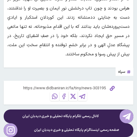
هراس بودند و چون تابِ درخششِ نورِ ایمان و بصیرت او را نداشتند،
دست به جنایتی ددمنشانه زدند. این کوردلانِ استکبار و ایادیِ
دست‌پرورده‌شان باید بدانند که با این اقدامِ مذبوحانه، نه تنها مانعی
در مسیرِ حق ایجاد نکردند، بلکه خود را در صفِ اشقیای تاریخ، در
پیشگاهِ عدلِ الهی و در برابر خشمِ توفنده و انتقامِ سختِ این ملت،
بیش از پیش رسوا و محکوم ساختند.
سپاه
کانال رسمی تلگرام پایگاه تحلیلی و خبری
دیدبان ایران
صفحه رسمی اینستاگرام پایگاه تحلیلی و خبری
دیدبان ایران