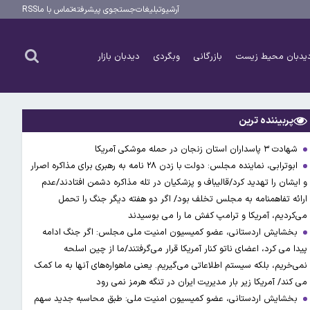
آرشیو
تبلیغات
جستجوی پیشرفته
تماس با ما
RSS
یدبان محیط زیست
بازرگانی
وبگردی
دیدبان بازار
پربیننده ترین
شهادت ۳ ‌پاسداران استان زنجان در حمله موشکی آمریکا
ابوترابی، نماینده مجلس: دولت با زدن ۲۸ نامه به رهبری برای مذاکره اصرار
و ایشان را تهدید کرد/قالیباف و پزشکیان در تله مذاکره دشمن افتادند/عدم
ارائه تفاهمنامه به مجلس تخلف بود/ اگر دو هفته دیگر جنگ را تحمل
می‌کردیم، آمریکا و ترامپ کفش ما را می بوسیدند
بخشایش اردستانی، عضو کمیسیون امنیت ملی مجلس: اگر جنگ ادامه
پیدا می کرد، اعضای ناتو کنار آمریکا قرار می‌گرفتند/ما از چین اسلحه
نمی‌خریم، بلکه سیستم اطلاعاتی می‌گیریم. یعنی ماهواره‌های آنها به ما کمک
می کند/ آمریکا زیر بار مدیریت ایران در تنگه هرمز نمی رود
بخشایش اردستانی، عضو کمیسیون امنیت ملی: طبق محاسبه جدید سهم