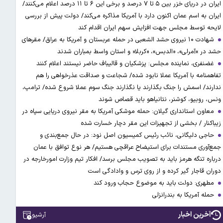
ایران در دریای خزر بین ۵ تا ۷ درصد و برخی این ۶ تا ۱۱ درصد اعلام می‌کنند/
ایران به اسم عمان اکنون دارد با آمریکا مذاکره می‌کند/ دولت پیش از بررسی
لایحه توسط مجلس جهت افزایش سهم ایران اقدام کند
شهادت ۱۰ نیروی حشد الشعبی در حمله عربستان و آمریکا به عراق/ مقرهای
حشد در »آمرلی»، «الدبس»، «کربلا« و استان واسط بمباران شدند
غضنفری، نماینده مجلس: پزشکیان و قالیباف حاضر نیستند اعلام کنند
تفاهمنامه با آمریکا عملا نابود شده/ شجاعت و صداقت عذرخواهی را هم
ندارند/ اسمش را جنگ بگذارند یا نگذارند جنگ سوم عملا شروع شده/ ترامپ،
ونس، روبیو، کوشنر، نتانیاهو باید قصاص شوند
معاون استانداری گیلان: حمله موشکی آمریکا به مقر نیروی دریایی سپاه در
زیباکنار / بخشی از تجهیزات این مقر دچار خسارت شده
حاجی دلیگانی، نائب رئیس کمیسیون اصل نود: در حال جمع‌بندی و
جمع‌آوری مستندات برای استیضاح عراقچی هستیم/ هر نوع توافق با عمان
درباره تنگه هرمز باید به تصویب مجلس برسد/ افکار تیم وزارت امورخارجه در
دوران قاجار گیر کرده و از روی ترس و وادادگی است
مطهری: دولت باید به موضوع حجاب ورود کند
حمله آمریکا به بندرانزلی
آخرین اخبار
آرشیو