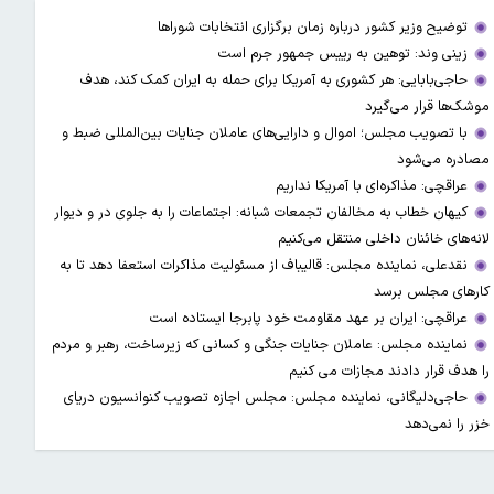
توضیح وزیر کشور درباره زمان برگزاری انتخابات شوراها
زینی وند: توهین به رییس جمهور جرم است
حاجی‌بابایی: هر کشوری به آمریکا برای حمله به ایران کمک کند، هدف
موشک‌ها قرار می‌گیرد
با تصویب مجلس؛ اموال و دارایی‌های عاملان جنایات بین‌المللی ضبط و
مصادره می‌شود
عراقچی: مذاکره‌ای با آمریکا نداریم
کیهان خطاب به مخالفان تجمعات شبانه: اجتماعات را به جلوی در و دیوار
لانه‌های خائنان داخلی منتقل می‌کنیم
نقدعلی، نماینده مجلس: قالیباف از مسئولیت مذاکرات استعفا دهد تا به
کارهای مجلس برسد
عراقچی: ایران بر عهد مقاومت خود پابرجا ایستاده است
نماینده مجلس: عاملان جنایات جنگی و کسانی که زیرساخت‌، رهبر و مردم
را هدف قرار دادند مجازات می کنیم
حاجی‌دلیگانی، نماینده مجلس: مجلس اجازه تصویب کنوانسیون دریای
خزر را نمی‌دهد