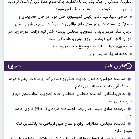
ندارند/ اسمش را جنگ بگذارند یا نگذارند جنگ سوم عملا شروع شده/ ترامپ،
ونس، روبیو، کوشنر، نتانیاهو باید قصاص شوند
حاجی دلیگانی، نائب رئیس کمیسیون اصل نود: در حال جمع‌بندی و
جمع‌آوری مستندات برای استیضاح عراقچی هستیم/ هر نوع توافق با عمان
درباره تنگه هرمز باید به تصویب مجلس برسد/ افکار تیم وزارت امورخارجه در
دوران قاجار گیر کرده و از روی ترس و وادادگی است
مطهری: دولت باید به موضوع حجاب ورود کند
حمله آمریکا به بندرانزلی
آخرین اخبار
آرشیو
نماینده مجلس: عاملان جنایات جنگی و کسانی که زیرساخت‌، رهبر و مردم
را هدف قرار دادند مجازات می کنیم
حاجی‌دلیگانی، نماینده مجلس: مجلس اجازه تصویب کنوانسیون دریای
خزر را نمی‌دهد
فرمانده سابق سپاه انصارالرضا: اجتماعات مردمی تا اطلاع ثانوی ادامه
دارد
نماینده مجلس: مذاکرات ایران و عمان هیچ ارتباطی به بازگشایی تنگه
هرمز ندارد
تایید تلویحی استعفای ذوالقدر توسط پزشکیان/ واکنش اعضای دولت به