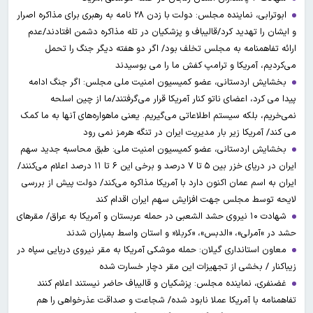
ابوترابی، نماینده مجلس: دولت با زدن ۲۸ نامه به رهبری برای مذاکره اصرار
و ایشان را تهدید کرد/قالیباف و پزشکیان در تله مذاکره دشمن افتادند/عدم
ارائه تفاهمنامه به مجلس تخلف بود/ اگر دو هفته دیگر جنگ را تحمل
می‌کردیم، آمریکا و ترامپ کفش ما را می بوسیدند
بخشایش اردستانی، عضو کمیسیون امنیت ملی مجلس: اگر جنگ ادامه
پیدا می کرد، اعضای ناتو کنار آمریکا قرار می‌گرفتند/ما از چین اسلحه
نمی‌خریم، بلکه سیستم اطلاعاتی می‌گیریم. یعنی ماهواره‌های آنها به ما کمک
می کند/ آمریکا زیر بار مدیریت ایران در تنگه هرمز نمی رود
بخشایش اردستانی، عضو کمیسیون امنیت ملی: طبق محاسبه جدید سهم
ایران در دریای خزر بین ۵ تا ۷ درصد و برخی این ۶ تا ۱۱ درصد اعلام می‌کنند/
ایران به اسم عمان اکنون دارد با آمریکا مذاکره می‌کند/ دولت پیش از بررسی
لایحه توسط مجلس جهت افزایش سهم ایران اقدام کند
شهادت ۱۰ نیروی حشد الشعبی در حمله عربستان و آمریکا به عراق/ مقرهای
حشد در »آمرلی»، «الدبس»، «کربلا« و استان واسط بمباران شدند
معاون استانداری گیلان: حمله موشکی آمریکا به مقر نیروی دریایی سپاه در
زیباکنار / بخشی از تجهیزات این مقر دچار خسارت شده
غضنفری، نماینده مجلس: پزشکیان و قالیباف حاضر نیستند اعلام کنند
تفاهمنامه با آمریکا عملا نابود شده/ شجاعت و صداقت عذرخواهی را هم