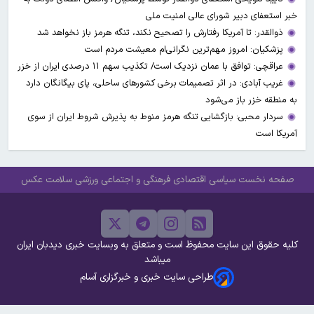
خبر استعفای دبیر شورای عالی امنیت ملی
ذوالقدر: تا آمریکا رفتارش را تصحیح نکند، تنگه هرمز باز نخواهد شد
پزشکیان: امروز مهم‌ترین نگرانی‌ام معیشت مردم است
عراقچی: توافق با عمان نزدیک است/ تکذیب سهم ۱۱ درصدی ایران از خزر
غریب آبادی: در اثر تصمیمات برخی کشورهای ساحلی، پای بیگانگان دارد
به منطقه خزر باز می‌شود
سردار محبی: بازگشایی تنگه هرمز منوط به پذیرش شروط ایران از سوی
آمریکا است
صفحه نخست
سیاسی
اقتصادی
فرهنگی و اجتماعی
ورزشی
سلامت
عکس
کلیه حقوق این سایت محفوظ است و متعلق به وبسایت خبری دیدبان ایران
میباشد
طراحی سایت خبری و خبرگزاری آسام