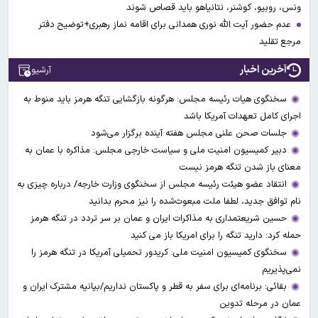
ونس، روبیو، کوشنر، نتانیاهو باید قصاص شوند
عدم حضور آیت الله نوری همدانی برای اقامه نماز رهبری+توضیح دفتر
مرجع تقلید
آخرین اخبار
آرشیو
سخنگوی هیات رئیسه مجلس: هرگونه بازگشایی تنگه هرمز باید منوط به
اجرای کامل تعهدات آمریکا باشد
جلسات صحن علنی مجلس هفته آینده برگزار می‌شود
دبیر کمیسیون امنیت ملی و سیاست خارجی مجلس: مذاکره با عمان به
معنای باز شدن تنگه هرمز نیست
انتقاد عضو هیئت رئیسه مجلس از سخنگوی وزارت خارجه/ درباره چیزی به
نام توافق جدید، لطفا ملت مبعوث‌شده را نیز محرم بدانید
حسین شریعتمداری به مذاکرات ایران و عمان بر سر تردد در تنگه هرمز
حمله کرد: دارید تنگه را برای امریکا باز می کنید
سخنگوی کمیسیون امنیت ملی: کریدور تحمیلی آمریکا در تنگه هرمز را
نمی‌پذیریم
بقائی: برنامه‌ای برای سفر به قطر و پاکستان نداریم/بیانیه مشترک ایران و
عمان در مرحله تدوین