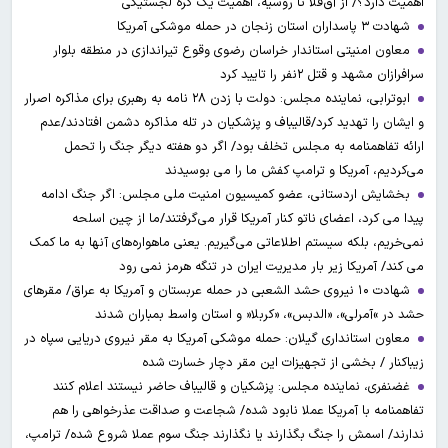
اهمیت دارد؟/ از آق‌قلا تا روسیه، اهمیت یک گره لجستیکی
شهادت ۳ ‌پاسداران استان زنجان در حمله موشکی آمریکا
معاون امنیتی استاندار خراسان رضوی وقوع تیراندازی در منطقه بلوار
سرافرازان مشهد و قتل ۲نفر را تایید کرد
ابوترابی، نماینده مجلس: دولت با زدن ۲۸ نامه به رهبری برای مذاکره اصرار
و ایشان را تهدید کرد/قالیباف و پزشکیان در تله مذاکره دشمن افتادند/عدم
ارائه تفاهمنامه به مجلس تخلف بود/ اگر دو هفته دیگر جنگ را تحمل
می‌کردیم، آمریکا و ترامپ کفش ما را می بوسیدند
بخشایش اردستانی، عضو کمیسیون امنیت ملی مجلس: اگر جنگ ادامه
پیدا می کرد، اعضای ناتو کنار آمریکا قرار می‌گرفتند/ما از چین اسلحه
نمی‌خریم، بلکه سیستم اطلاعاتی می‌گیریم. یعنی ماهواره‌های آنها به ما کمک
می کند/ آمریکا زیر بار مدیریت ایران در تنگه هرمز نمی رود
شهادت ۱۰ نیروی حشد الشعبی در حمله عربستان و آمریکا به عراق/ مقرهای
حشد در »آمرلی»، «الدبس»، «کربلا« و استان واسط بمباران شدند
معاون استانداری گیلان: حمله موشکی آمریکا به مقر نیروی دریایی سپاه در
زیباکنار / بخشی از تجهیزات این مقر دچار خسارت شده
غضنفری، نماینده مجلس: پزشکیان و قالیباف حاضر نیستند اعلام کنند
تفاهمنامه با آمریکا عملا نابود شده/ شجاعت و صداقت عذرخواهی را هم
ندارند/ اسمش را جنگ بگذارند یا نگذارند جنگ سوم عملا شروع شده/ ترامپ،