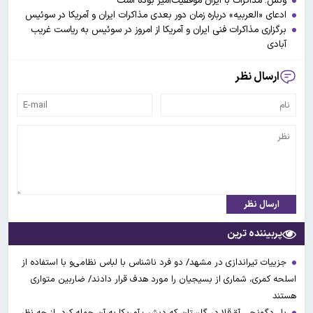
ونس: مذاکرات با ایران موفقیت‌آمیز بوده است
ادعای «العربیه» درباره زمان دور بعدی مذاکرات ایران و آمریکا در سوئیس
برگزاری مذاکرات فنی ایران و آمریکا از امروز در سوئیس به ریاست غریب
آبادی
ارسال نظر
ارسال نظر
پربیننده ترین
جزییات تیراندازی در مشهد/ دو فرد ناشناس با لباس نظامی‌و با استفاده از
اسلحه کمری، شماری از بسیجیان را مورد هدف قرار دادند/ ضاربین متواری
هستند
پل دگونچی آق‌قلا در گلستان که دیشب آمریکا به آن حمله کرد، از چه نظر