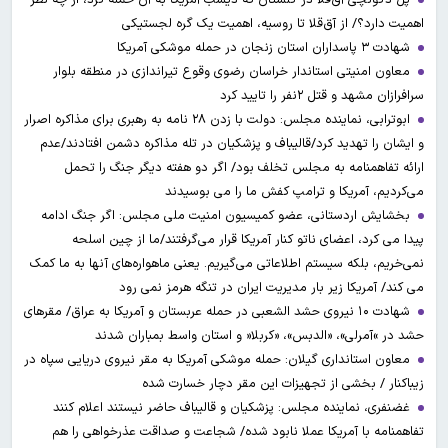
اهمیت دارد؟/ از آق‌قلا تا روسیه، اهمیت یک گره لجستیکی
شهادت ۳ ‌پاسداران استان زنجان در حمله موشکی آمریکا
معاون امنیتی استاندار خراسان رضوی وقوع تیراندازی در منطقه بلوار
سرافرازان مشهد و قتل ۲نفر را تایید کرد
ابوترابی، نماینده مجلس: دولت با زدن ۲۸ نامه به رهبری برای مذاکره اصرار
و ایشان را تهدید کرد/قالیباف و پزشکیان در تله مذاکره دشمن افتادند/عدم
ارائه تفاهمنامه به مجلس تخلف بود/ اگر دو هفته دیگر جنگ را تحمل
می‌کردیم، آمریکا و ترامپ کفش ما را می بوسیدند
بخشایش اردستانی، عضو کمیسیون امنیت ملی مجلس: اگر جنگ ادامه
پیدا می کرد، اعضای ناتو کنار آمریکا قرار می‌گرفتند/ما از چین اسلحه
نمی‌خریم، بلکه سیستم اطلاعاتی می‌گیریم. یعنی ماهواره‌های آنها به ما کمک
می کند/ آمریکا زیر بار مدیریت ایران در تنگه هرمز نمی رود
شهادت ۱۰ نیروی حشد الشعبی در حمله عربستان و آمریکا به عراق/ مقرهای
حشد در »آمرلی»، «الدبس»، «کربلا« و استان واسط بمباران شدند
معاون استانداری گیلان: حمله موشکی آمریکا به مقر نیروی دریایی سپاه در
زیباکنار / بخشی از تجهیزات این مقر دچار خسارت شده
غضنفری، نماینده مجلس: پزشکیان و قالیباف حاضر نیستند اعلام کنند
تفاهمنامه با آمریکا عملا نابود شده/ شجاعت و صداقت عذرخواهی را هم