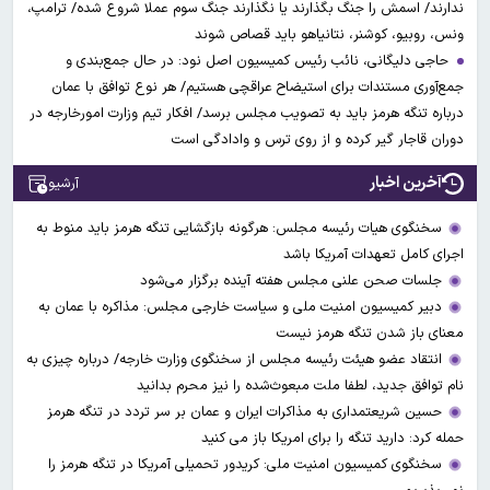
ندارند/ اسمش را جنگ بگذارند یا نگذارند جنگ سوم عملا شروع شده/ ترامپ،
ونس، روبیو، کوشنر، نتانیاهو باید قصاص شوند
حاجی دلیگانی، نائب رئیس کمیسیون اصل نود: در حال جمع‌بندی و
جمع‌آوری مستندات برای استیضاح عراقچی هستیم/ هر نوع توافق با عمان
درباره تنگه هرمز باید به تصویب مجلس برسد/ افکار تیم وزارت امورخارجه در
دوران قاجار گیر کرده و از روی ترس و وادادگی است
آخرین اخبار
آرشیو
سخنگوی هیات رئیسه مجلس: هرگونه بازگشایی تنگه هرمز باید منوط به
اجرای کامل تعهدات آمریکا باشد
جلسات صحن علنی مجلس هفته آینده برگزار می‌شود
دبیر کمیسیون امنیت ملی و سیاست خارجی مجلس: مذاکره با عمان به
معنای باز شدن تنگه هرمز نیست
انتقاد عضو هیئت رئیسه مجلس از سخنگوی وزارت خارجه/ درباره چیزی به
نام توافق جدید، لطفا ملت مبعوث‌شده را نیز محرم بدانید
حسین شریعتمداری به مذاکرات ایران و عمان بر سر تردد در تنگه هرمز
حمله کرد: دارید تنگه را برای امریکا باز می کنید
سخنگوی کمیسیون امنیت ملی: کریدور تحمیلی آمریکا در تنگه هرمز را