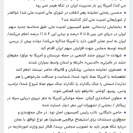
می کند/ آمریکا زیر بار مدیریت ایران در تنگه هرمز نمی رود
محسن رضایی نماینده رهبر انقلاب در شورای عالی امنیت ملی شد/ ذوالقدر
از شورایعالی امنیت ملی کنار گذاشته شد؟
بخشایش اردستانی، عضو کمیسیون امنیت ملی: طبق محاسبه جدید سهم
ایران در دریای خزر بین ۵ تا ۷ درصد و برخی این ۶ تا ۱۱ درصد اعلام می‌کنند/
ایران به اسم عمان اکنون دارد با آمریکا مذاکره می‌کند/ دولت پیش از بررسی
لایحه توسط مجلس جهت افزایش سهم ایران اقدام کند
شهادت ۱۰ نیروی حشد الشعبی در حمله عربستان و آمریکا به عراق/ مقرهای
حشد در »آمرلی»، «الدبس»، «کربلا« و استان واسط بمباران شدند
غضنفری، نماینده مجلس: پزشکیان و قالیباف حاضر نیستند اعلام کنند
تفاهمنامه با آمریکا عملا نابود شده/ شجاعت و صداقت عذرخواهی را هم
ندارند/ اسمش را جنگ بگذارند یا نگذارند جنگ سوم عملا شروع شده/ ترامپ،
ونس، روبیو، کوشنر، نتانیاهو باید قصاص شوند
معاون استانداری گیلان: حمله موشکی آمریکا به مقر نیروی دریایی سپاه در
زیباکنار / بخشی از تجهیزات این مقر دچار خسارت شده
حاجی دلیگانی، نائب رئیس کمیسیون اصل نود: در حال جمع‌بندی و
جمع‌آوری مستندات برای استیضاح عراقچی هستیم/ هر نوع توافق با عمان
درباره تنگه هرمز باید به تصویب مجلس برسد/ افکار تیم وزارت امورخارجه در