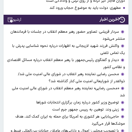
دوران قاجار گیر کرده و از روی ترس و وادادگی است
مطهری: دولت باید به موضوع حجاب ورود کند
آخرین اخبار
آرشیو
سردار قریشی: تصاویر حضور رهبر معظم انقلاب در جلسات با فرماندهان
منتشر می‌شود
واکنش فرزند شهید لاریجانی به اظهارات درباره نحوه شناسایی پدرش با
یک تماس تلفنی
دیدار و گفتگوی رئیس‌جمهور با رهبر معظم انقلاب درباره مسائل اقتصادی
و نظامی کشور
محسن رضایی نماینده رهبر انقلاب در شورای عالی امنیت ملی شد/
ذوالقدر از شورایعالی امنیت ملی کنار گذاشته شد؟
«محسن رضایی» نماینده رهبر معظم انقلاب در شورای عالی امنیت ملی
شد
توضیح وزیر کشور درباره زمان برگزاری انتخابات شوراها
زینی وند: توهین به رییس جمهور جرم است
حاجی‌بابایی: هر کشوری به آمریکا برای حمله به ایران کمک کند، هدف
موشک‌ها قرار می‌گیرد
با تصویب مجلس؛ اموال و دارایی‌های عاملان جنایات بین‌المللی ضبط و