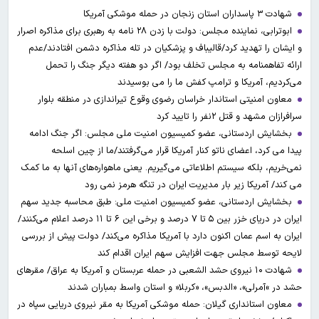
شهادت ۳ ‌پاسداران استان زنجان در حمله موشکی آمریکا
ابوترابی، نماینده مجلس: دولت با زدن ۲۸ نامه به رهبری برای مذاکره اصرار
و ایشان را تهدید کرد/قالیباف و پزشکیان در تله مذاکره دشمن افتادند/عدم
ارائه تفاهمنامه به مجلس تخلف بود/ اگر دو هفته دیگر جنگ را تحمل
می‌کردیم، آمریکا و ترامپ کفش ما را می بوسیدند
معاون امنیتی استاندار خراسان رضوی وقوع تیراندازی در منطقه بلوار
سرافرازان مشهد و قتل ۲نفر را تایید کرد
بخشایش اردستانی، عضو کمیسیون امنیت ملی مجلس: اگر جنگ ادامه
پیدا می کرد، اعضای ناتو کنار آمریکا قرار می‌گرفتند/ما از چین اسلحه
نمی‌خریم، بلکه سیستم اطلاعاتی می‌گیریم. یعنی ماهواره‌های آنها به ما کمک
می کند/ آمریکا زیر بار مدیریت ایران در تنگه هرمز نمی رود
بخشایش اردستانی، عضو کمیسیون امنیت ملی: طبق محاسبه جدید سهم
ایران در دریای خزر بین ۵ تا ۷ درصد و برخی این ۶ تا ۱۱ درصد اعلام می‌کنند/
ایران به اسم عمان اکنون دارد با آمریکا مذاکره می‌کند/ دولت پیش از بررسی
لایحه توسط مجلس جهت افزایش سهم ایران اقدام کند
شهادت ۱۰ نیروی حشد الشعبی در حمله عربستان و آمریکا به عراق/ مقرهای
حشد در »آمرلی»، «الدبس»، «کربلا« و استان واسط بمباران شدند
معاون استانداری گیلان: حمله موشکی آمریکا به مقر نیروی دریایی سپاه در