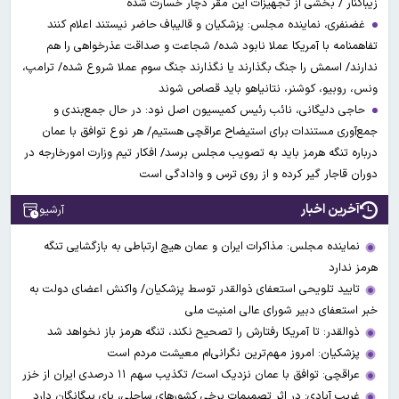
زیباکنار / بخشی از تجهیزات این مقر دچار خسارت شده
غضنفری، نماینده مجلس: پزشکیان و قالیباف حاضر نیستند اعلام کنند
تفاهمنامه با آمریکا عملا نابود شده/ شجاعت و صداقت عذرخواهی را هم
ندارند/ اسمش را جنگ بگذارند یا نگذارند جنگ سوم عملا شروع شده/ ترامپ،
ونس، روبیو، کوشنر، نتانیاهو باید قصاص شوند
حاجی دلیگانی، نائب رئیس کمیسیون اصل نود: در حال جمع‌بندی و
جمع‌آوری مستندات برای استیضاح عراقچی هستیم/ هر نوع توافق با عمان
درباره تنگه هرمز باید به تصویب مجلس برسد/ افکار تیم وزارت امورخارجه در
دوران قاجار گیر کرده و از روی ترس و وادادگی است
آخرین اخبار
آرشیو
نماینده مجلس: مذاکرات ایران و عمان هیچ ارتباطی به بازگشایی تنگه
هرمز ندارد
تایید تلویحی استعفای ذوالقدر توسط پزشکیان/ واکنش اعضای دولت به
خبر استعفای دبیر شورای عالی امنیت ملی
ذوالقدر: تا آمریکا رفتارش را تصحیح نکند، تنگه هرمز باز نخواهد شد
پزشکیان: امروز مهم‌ترین نگرانی‌ام معیشت مردم است
عراقچی: توافق با عمان نزدیک است/ تکذیب سهم ۱۱ درصدی ایران از خزر
غریب آبادی: در اثر تصمیمات برخی کشورهای ساحلی، پای بیگانگان دارد