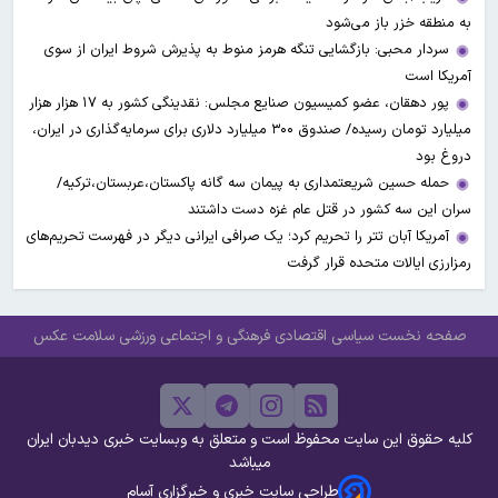
به منطقه خزر باز می‌شود
سردار محبی: بازگشایی تنگه هرمز منوط به پذیرش شروط ایران از سوی
آمریکا است
پور دهقان، عضو کمیسیون صنایع مجلس: نقدینگی کشور به ۱۷ هزار هزار
میلیارد تومان رسیده/ صندوق ۳۰۰ میلیارد دلاری برای سرمایه‌گذاری در ایران،
دروغ بود
حمله حسین شریعتمداری به پیمان سه گانه پاکستان،عربستان،ترکیه/
سران این سه کشور در قتل عام غزه دست داشتند
آمریکا آبان تتر را تحریم کرد؛ یک صرافی ایرانی دیگر در فهرست تحریم‌های
رمزارزی ایالات متحده قرار گرفت
صفحه نخست
سیاسی
اقتصادی
فرهنگی و اجتماعی
ورزشی
سلامت
عکس
کلیه حقوق این سایت محفوظ است و متعلق به وبسایت خبری دیدبان ایران
میباشد
طراحی سایت خبری و خبرگزاری آسام