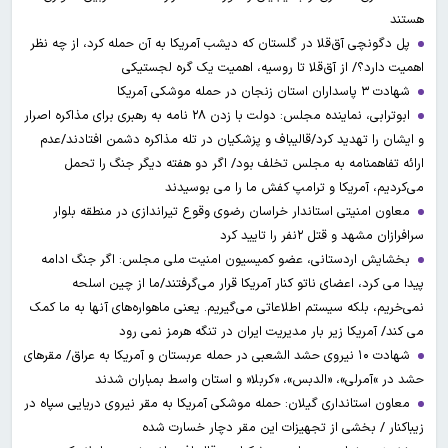
هستند
پل دگونچی آق‌قلا در گلستان که دیشب آمریکا به آن حمله کرد، از چه نظر
اهمیت دارد؟/ از آق‌قلا تا روسیه، اهمیت یک گره لجستیکی
شهادت ۳ ‌پاسداران استان زنجان در حمله موشکی آمریکا
ابوترابی، نماینده مجلس: دولت با زدن ۲۸ نامه به رهبری برای مذاکره اصرار
و ایشان را تهدید کرد/قالیباف و پزشکیان در تله مذاکره دشمن افتادند/عدم
ارائه تفاهمنامه به مجلس تخلف بود/ اگر دو هفته دیگر جنگ را تحمل
می‌کردیم، آمریکا و ترامپ کفش ما را می بوسیدند
معاون امنیتی استاندار خراسان رضوی وقوع تیراندازی در منطقه بلوار
سرافرازان مشهد و قتل ۲نفر را تایید کرد
بخشایش اردستانی، عضو کمیسیون امنیت ملی مجلس: اگر جنگ ادامه
پیدا می کرد، اعضای ناتو کنار آمریکا قرار می‌گرفتند/ما از چین اسلحه
نمی‌خریم، بلکه سیستم اطلاعاتی می‌گیریم. یعنی ماهواره‌های آنها به ما کمک
می کند/ آمریکا زیر بار مدیریت ایران در تنگه هرمز نمی رود
شهادت ۱۰ نیروی حشد الشعبی در حمله عربستان و آمریکا به عراق/ مقرهای
حشد در »آمرلی»، «الدبس»، «کربلا« و استان واسط بمباران شدند
معاون استانداری گیلان: حمله موشکی آمریکا به مقر نیروی دریایی سپاه در
زیباکنار / بخشی از تجهیزات این مقر دچار خسارت شده