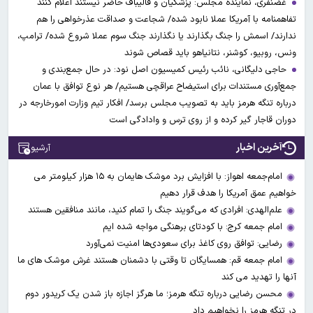
غضنفری، نماینده مجلس: پزشکیان و قالیباف حاضر نیستند اعلام کنند
تفاهمنامه با آمریکا عملا نابود شده/ شجاعت و صداقت عذرخواهی را هم
ندارند/ اسمش را جنگ بگذارند یا نگذارند جنگ سوم عملا شروع شده/ ترامپ،
ونس، روبیو، کوشنر، نتانیاهو باید قصاص شوند
حاجی دلیگانی، نائب رئیس کمیسیون اصل نود: در حال جمع‌بندی و
جمع‌آوری مستندات برای استیضاح عراقچی هستیم/ هر نوع توافق با عمان
درباره تنگه هرمز باید به تصویب مجلس برسد/ افکار تیم وزارت امورخارجه در
دوران قاجار گیر کرده و از روی ترس و وادادگی است
آخرین اخبار
آرشیو
امام‌جمعه اهواز: با افزایش برد موشک هایمان به ۱۵ هزار کیلومتر می
خواهیم عمق آمریکا را هدف قرار دهیم
علم‌الهدی: افرادی که می‌گویند جنگ را تمام کنید، مانند منافقین هستند
امام جمعه کرج: با کودتای برهنگی مواجه شده ایم
رضایی: توافق روی کاغذ برای سعودی‌ها امنیت نمی‌آورد
امام جمعه قم: همسایگان تا وقتی با دشمنان هستند غرش موشک های ما
آنها را تهدید می کند
محسن رضایی درباره تنگه هرمز؛ ما هرگز اجازه باز شدن یک کریدور دوم
در تنگه هرمز را نخواهیم داد