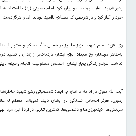
رهبر شهید انقلاب پرداخت و بیان کرد: امام خمینی (ره) با استناد به آیه شریفۀ «قُلْ
خود را آغاز کرد و در شرایطی که بسیاری ناامید بودند، امام هرگز دست 
وی افزود: امام شهید عزیز ما نیز بر همین خطِّ محکم و استوار ایستاد
به‌ظاهر دوستان رخ می‏داد، برای ایشان دردناک‌تر از زندان و تبعید دو
نداشت. سراسر زندگی پربار ایشان، احساس مسئولیت، انجام وظیفه دینی
آیت الله مروی در ادامه با اشاره به ابعاد شخصیتی رهبر شهید خاطرنشا
رهبری، هرگز احساس خستگی در ایشان دیده نمی‌شد. معظم له عاشق 
سرزنش‌ها، کینه‌ورزی‌ها و دشمنی‌ها، کمترین تزلزلی در ارادۀ این مرد اله