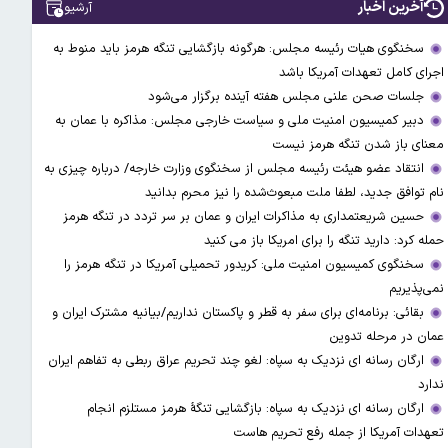
آخرین اخبار
آرشیو
سخنگوی هیات رئیسه مجلس: هرگونه بازگشایی تنگه هرمز باید منوط به
اجرای کامل تعهدات آمریکا باشد
جلسات صحن علنی مجلس هفته آینده برگزار می‌شود
دبیر کمیسیون امنیت ملی و سیاست خارجی مجلس: مذاکره با عمان به
معنای باز شدن تنگه هرمز نیست
انتقاد عضو هیئت رئیسه مجلس از سخنگوی وزارت خارجه/ درباره چیزی به
نام توافق جدید، لطفا ملت مبعوث‌شده را نیز محرم بدانید
حسین شریعتمداری به مذاکرات ایران و عمان بر سر تردد در تنگه هرمز
حمله کرد: دارید تنگه را برای امریکا باز می کنید
سخنگوی کمیسیون امنیت ملی: کریدور تحمیلی آمریکا در تنگه هرمز را
نمی‌پذیریم
بقائی: برنامه‌ای برای سفر به قطر و پاکستان نداریم/بیانیه مشترک ایران و
عمان در مرحله تدوین
ارگان رسانه ای نزدیک به سپاه: لغو چند تحریم عراق ربطی به تفاهم ایران
ندارد
ارگان رسانه ای نزدیک به سپاه: بازگشایی تنگۀ هرمز مستلزم انجام
تعهدات آمریکا از جمله رفع تحریم هاست