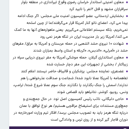
معاون امنیتی استاندار خراسان رضوی وقوع تیراندازی در منطقه بلوار
سرافرازان مشهد و قتل ۲نفر را تایید کرد
بخشایش اردستانی، عضو کمیسیون امنیت ملی مجلس: اگر جنگ ادامه
پیدا می کرد، اعضای ناتو کنار آمریکا قرار می‌گرفتند/ما از چین اسلحه
نمی‌خریم، بلکه سیستم اطلاعاتی می‌گیریم. یعنی ماهواره‌های آنها به ما کمک
می کند/ آمریکا زیر بار مدیریت ایران در تنگه هرمز نمی رود
شهادت ۱۰ نیروی حشد الشعبی در حمله عربستان و آمریکا به عراق/ مقرهای
حشد در »آمرلی»، «الدبس»، «کربلا« و استان واسط بمباران شدند
معاون استانداری گیلان: حمله موشکی آمریکا به مقر نیروی دریایی سپاه در
زیباکنار / بخشی از تجهیزات این مقر دچار خسارت شده
غضنفری، نماینده مجلس: پزشکیان و قالیباف حاضر نیستند اعلام کنند
تفاهمنامه با آمریکا عملا نابود شده/ شجاعت و صداقت عذرخواهی را هم
ندارند/ اسمش را جنگ بگذارند یا نگذارند جنگ سوم عملا شروع شده/ ترامپ،
ونس، روبیو، کوشنر، نتانیاهو باید قصاص شوند
حاجی دلیگانی، نائب رئیس کمیسیون اصل نود: در حال جمع‌بندی و
جمع‌آوری مستندات برای استیضاح عراقچی هستیم/ هر نوع توافق با عمان
درباره تنگه هرمز باید به تصویب مجلس برسد/ افکار تیم وزارت امورخارجه در
دوران قاجار گیر کرده و از روی ترس و وادادگی است