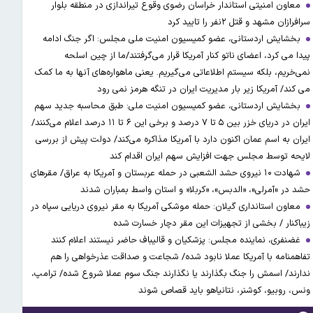
معاون امنیتی استاندار خراسان رضوی وقوع تیراندازی در منطقه بلوار
سرافرازان مشهد و قتل ۲نفر را تایید کرد
بخشایش اردستانی، عضو کمیسیون امنیت ملی مجلس: اگر جنگ ادامه
پیدا می کرد، اعضای ناتو کنار آمریکا قرار می‌گرفتند/ما از چین اسلحه
نمی‌خریم، بلکه سیستم اطلاعاتی می‌گیریم. یعنی ماهواره‌های آنها به ما کمک
می کند/ آمریکا زیر بار مدیریت ایران در تنگه هرمز نمی رود
بخشایش اردستانی، عضو کمیسیون امنیت ملی: طبق محاسبه جدید سهم
ایران در دریای خزر بین ۵ تا ۷ درصد و برخی این ۶ تا ۱۱ درصد اعلام می‌کنند/
ایران به اسم عمان اکنون دارد با آمریکا مذاکره می‌کند/ دولت پیش از بررسی
لایحه توسط مجلس جهت افزایش سهم ایران اقدام کند
شهادت ۱۰ نیروی حشد الشعبی در حمله عربستان و آمریکا به عراق/ مقرهای
حشد در »آمرلی»، «الدبس»، «کربلا« و استان واسط بمباران شدند
معاون استانداری گیلان: حمله موشکی آمریکا به مقر نیروی دریایی سپاه در
زیباکنار / بخشی از تجهیزات این مقر دچار خسارت شده
غضنفری، نماینده مجلس: پزشکیان و قالیباف حاضر نیستند اعلام کنند
تفاهمنامه با آمریکا عملا نابود شده/ شجاعت و صداقت عذرخواهی را هم
ندارند/ اسمش را جنگ بگذارند یا نگذارند جنگ سوم عملا شروع شده/ ترامپ،
ونس، روبیو، کوشنر، نتانیاهو باید قصاص شوند