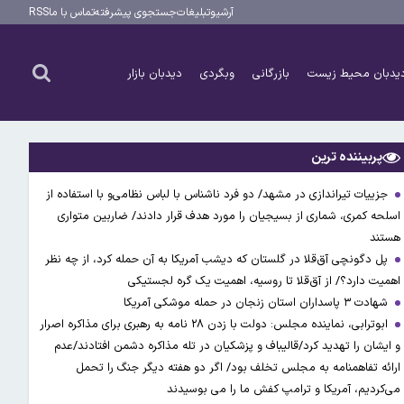
آرشیو
تبلیغات
جستجوی پیشرفته
تماس با ما
RSS
یدبان محیط زیست
بازرگانی
وبگردی
دیدبان بازار
پربیننده ترین
جزییات تیراندازی در مشهد/ دو فرد ناشناس با لباس نظامی‌و با استفاده از
اسلحه کمری، شماری از بسیجیان را مورد هدف قرار دادند/ ضاربین متواری
هستند
پل دگونچی آق‌قلا در گلستان که دیشب آمریکا به آن حمله کرد، از چه نظر
اهمیت دارد؟/ از آق‌قلا تا روسیه، اهمیت یک گره لجستیکی
شهادت ۳ ‌پاسداران استان زنجان در حمله موشکی آمریکا
ابوترابی، نماینده مجلس: دولت با زدن ۲۸ نامه به رهبری برای مذاکره اصرار
و ایشان را تهدید کرد/قالیباف و پزشکیان در تله مذاکره دشمن افتادند/عدم
ارائه تفاهمنامه به مجلس تخلف بود/ اگر دو هفته دیگر جنگ را تحمل
می‌کردیم، آمریکا و ترامپ کفش ما را می بوسیدند