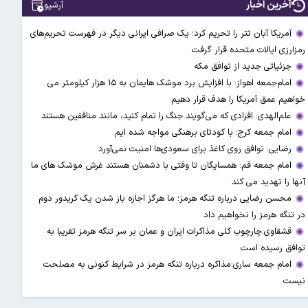
آخرین اخبار
آرشیو
آمریکا آبان تتر را تحریم کرد؛ یک صرافی ایرانی دیگر در فهرست تحریم‌های
رمزارزی ایالات متحده قرار گرفت
جزئیاتی جدید از توافق مکه
امام‌جمعه اهواز: با افزایش برد موشک هایمان به ۱۵ هزار کیلومتر می
خواهیم عمق آمریکا را هدف قرار دهیم
علم‌الهدی: افرادی که می‌گویند جنگ را تمام کنید، مانند منافقین هستند
امام جمعه کرج: با کودتای برهنگی مواجه شده ایم
رضایی: توافق روی کاغذ برای سعودی‌ها امنیت نمی‌آورد
امام جمعه قم: همسایگان تا وقتی با دشمنان هستند غرش موشک های ما
آنها را تهدید می کند
محسن رضایی درباره تنگه هرمز؛ ما هرگز اجازه باز شدن یک کریدور دوم
در تنگه هرمز را نخواهیم داد
قشقاوی:چارچوب کلی مذاکرات ایران و عمان بر سر تنگه هرمز تقریبا به
توافق رسیده است
امام جمعه ساری:مذاکره درباره تنگه هرمز در شرایط کنونی به مصلحت
نیست