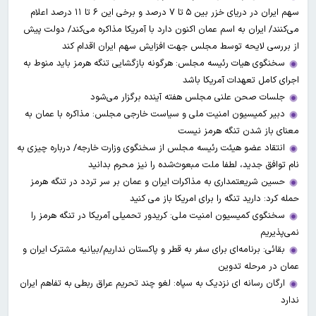
سهم ایران در دریای خزر بین ۵ تا ۷ درصد و برخی این ۶ تا ۱۱ درصد اعلام
می‌کنند/ ایران به اسم عمان اکنون دارد با آمریکا مذاکره می‌کند/ دولت پیش
از بررسی لایحه توسط مجلس جهت افزایش سهم ایران اقدام کند
سخنگوی هیات رئیسه مجلس: هرگونه بازگشایی تنگه هرمز باید منوط به
اجرای کامل تعهدات آمریکا باشد
جلسات صحن علنی مجلس هفته آینده برگزار می‌شود
دبیر کمیسیون امنیت ملی و سیاست خارجی مجلس: مذاکره با عمان به
معنای باز شدن تنگه هرمز نیست
انتقاد عضو هیئت رئیسه مجلس از سخنگوی وزارت خارجه/ درباره چیزی به
نام توافق جدید، لطفا ملت مبعوث‌شده را نیز محرم بدانید
حسین شریعتمداری به مذاکرات ایران و عمان بر سر تردد در تنگه هرمز
حمله کرد: دارید تنگه را برای امریکا باز می کنید
سخنگوی کمیسیون امنیت ملی: کریدور تحمیلی آمریکا در تنگه هرمز را
نمی‌پذیریم
بقائی: برنامه‌ای برای سفر به قطر و پاکستان نداریم/بیانیه مشترک ایران و
عمان در مرحله تدوین
ارگان رسانه ای نزدیک به سپاه: لغو چند تحریم عراق ربطی به تفاهم ایران
ندارد