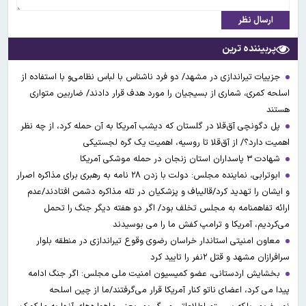
ارسال نظر
پربیننده ترین
جزییات تیراندازی در مشهد/ دو فرد ناشناس با لباس نظامی‌و با استفاده از
اسلحه کمری، شماری از بسیجیان را مورد هدف قرار دادند/ ضاربین متواری
هستند
پل دگونچی آق‌قلا در گلستان که دیشب آمریکا به آن حمله کرد، از چه نظر
اهمیت دارد؟/ از آق‌قلا تا روسیه، اهمیت یک گره لجستیکی
شهادت ۳ ‌پاسداران استان زنجان در حمله موشکی آمریکا
ابوترابی، نماینده مجلس: دولت با زدن ۲۸ نامه به رهبری برای مذاکره اصرار
و ایشان را تهدید کرد/قالیباف و پزشکیان در تله مذاکره دشمن افتادند/عدم
ارائه تفاهمنامه به مجلس تخلف بود/ اگر دو هفته دیگر جنگ را تحمل
می‌کردیم، آمریکا و ترامپ کفش ما را می بوسیدند
معاون امنیتی استاندار خراسان رضوی وقوع تیراندازی در منطقه بلوار
سرافرازان مشهد و قتل ۲نفر را تایید کرد
بخشایش اردستانی، عضو کمیسیون امنیت ملی مجلس: اگر جنگ ادامه
پیدا می کرد، اعضای ناتو کنار آمریکا قرار می‌گرفتند/ما از چین اسلحه