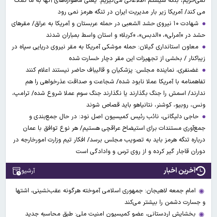
نمی‌خریم، بلکه سیستم اطلاعاتی می‌گیریم. یعنی ماهواره‌های آنها به ما کمک
می کند/ آمریکا زیر بار مدیریت ایران در تنگه هرمز نمی رود
شهادت ۱۰ نیروی حشد الشعبی در حمله عربستان و آمریکا به عراق/ مقرهای
حشد در »آمرلی»، «الدبس»، «کربلا« و استان واسط بمباران شدند
معاون استانداری گیلان: حمله موشکی آمریکا به مقر نیروی دریایی سپاه در
زیباکنار / بخشی از تجهیزات این مقر دچار خسارت شده
غضنفری، نماینده مجلس: پزشکیان و قالیباف حاضر نیستند اعلام کنند
تفاهمنامه با آمریکا عملا نابود شده/ شجاعت و صداقت عذرخواهی را هم
ندارند/ اسمش را جنگ بگذارند یا نگذارند جنگ سوم عملا شروع شده/ ترامپ،
ونس، روبیو، کوشنر، نتانیاهو باید قصاص شوند
حاجی دلیگانی، نائب رئیس کمیسیون اصل نود: در حال جمع‌بندی و
جمع‌آوری مستندات برای استیضاح عراقچی هستیم/ هر نوع توافق با عمان
درباره تنگه هرمز باید به تصویب مجلس برسد/ افکار تیم وزارت امورخارجه در
دوران قاجار گیر کرده و از روی ترس و وادادگی است
آخرین اخبار
آرشیو
امام جمعه لاهیجان: جمهوری اسلامی آموخته هرگونه عقب‌نشینی، اشتها
و جسارت دشمن را بیشتر می‌کند
بخشایش اردستانی، عضو کمیسیون امنیت ملی: طبق محاسبه جدید