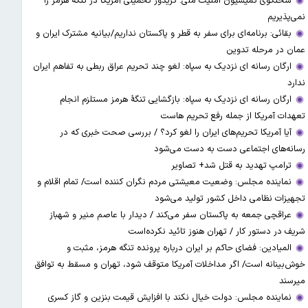
سخنگوی کمیسیون امنیت ملی: کریدور تحمیلی آمریکا در تنگه هرمز را
نمی‌پذیریم
بقائی: برنامه‌ای برای سفر به قطر و پاکستان نداریم/بیانیه مشترک ایران و
عمان در مرحله تدوین
ارگان رسانه ای نزدیک به سپاه: لغو چند تحریم عراق ربطی به تفاهم ایران
ندارد
ارگان رسانه ای نزدیک به سپاه: بازگشایی تنگۀ هرمز مستلزم انجام
تعهدات آمریکا از جمله رفع تحریم هاست
آیا آمریکا تحریم‌های ایران را لغو کرد؟ / بررسی صحت خبری که در
رسانه‌های اجتماعی دست به دست می‌شود
ترامپ تهدید به قتل شد+ تصاویر
نماینده مجلس: وضعیت معیشتی مردم نگران کننده است/ تمام اقلام و
تجهیزات نظامی داخل کشور تولید می‌شود
عراقچی جمعه به پاکستان سفر می‌کند / دیدار با عاصم منیر و شهباز
شریف در دستور کار / تهران هنوز تائید نکرده‌است
المیادین: فضای حاکم بر ایران درباره پرونده تنگه هرمز، مثبت و
خوش‌بینانه است/ اگر مداخلات آمریکا متوقف شود، تهران و مسقط به توافق
میرسند
نماینده مجلس: دولت خیال نکند با افزایش قیمت بنزین‌ و گاز کسری