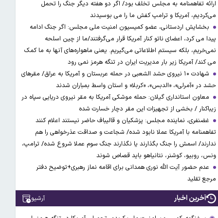
ارائه تفاهمنامه به مجلس تخلف بود/ اگر دو هفته دیگر جنگ را تحمل
می‌کردیم، آمریکا و ترامپ کفش ما را می بوسیدند
بخشایش اردستانی، عضو کمیسیون امنیت ملی مجلس: اگر جنگ ادامه
پیدا می کرد، اعضای ناتو کنار آمریکا قرار می‌گرفتند/ما از چین اسلحه
نمی‌خریم، بلکه سیستم اطلاعاتی می‌گیریم. یعنی ماهواره‌های آنها به ما کمک
می کند/ آمریکا زیر بار مدیریت ایران در تنگه هرمز نمی رود
شهادت ۱۰ نیروی حشد الشعبی در حمله عربستان و آمریکا به عراق/ مقرهای
حشد در »آمرلی»، «الدبس»، «کربلا« و استان واسط بمباران شدند
معاون استانداری گیلان: حمله موشکی آمریکا به مقر نیروی دریایی سپاه در
زیباکنار / بخشی از تجهیزات این مقر دچار خسارت شده
غضنفری، نماینده مجلس: پزشکیان و قالیباف حاضر نیستند اعلام کنند
تفاهمنامه با آمریکا عملا نابود شده/ شجاعت و صداقت عذرخواهی را هم
ندارند/ اسمش را جنگ بگذارند یا نگذارند جنگ سوم عملا شروع شده/ ترامپ،
ونس، روبیو، کوشنر، نتانیاهو باید قصاص شوند
عدم حضور آیت الله نوری همدانی برای اقامه نماز رهبری+توضیح دفتر
مرجع تقلید
آخرین اخبار
آرشیو