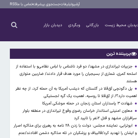
آرشیو
تبلیغات
جستجوی پیشرفته
تماس با ما
RSS
یدبان محیط زیست
بازرگانی
وبگردی
دیدبان بازار
پربیننده ترین
جزییات تیراندازی در مشهد/ دو فرد ناشناس با لباس نظامی‌و با استفاده از
اسلحه کمری، شماری از بسیجیان را مورد هدف قرار دادند/ ضاربین متواری
هستند
پل دگونچی آق‌قلا در گلستان که دیشب آمریکا به آن حمله کرد، از چه نظر
اهمیت دارد؟/ از آق‌قلا تا روسیه، اهمیت یک گره لجستیکی
شهادت ۳ ‌پاسداران استان زنجان در حمله موشکی آمریکا
معاون امنیتی استاندار خراسان رضوی وقوع تیراندازی در منطقه بلوار
سرافرازان مشهد و قتل ۲نفر را تایید کرد
ابوترابی، نماینده مجلس: دولت با زدن ۲۸ نامه به رهبری برای مذاکره اصرار
و ایشان را تهدید کرد/قالیباف و پزشکیان در تله مذاکره دشمن افتادند/عدم