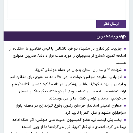
ارسال نظر
پربیننده ترین
جزییات تیراندازی در مشهد/ دو فرد ناشناس با لباس نظامی‌و با استفاده از
اسلحه کمری، شماری از بسیجیان را مورد هدف قرار دادند/ ضاربین متواری
هستند
شهادت ۳ ‌پاسداران استان زنجان در حمله موشکی آمریکا
ابوترابی، نماینده مجلس: دولت با زدن ۲۸ نامه به رهبری برای مذاکره اصرار
و ایشان را تهدید کرد/قالیباف و پزشکیان در تله مذاکره دشمن افتادند/عدم
ارائه تفاهمنامه به مجلس تخلف بود/ اگر دو هفته دیگر جنگ را تحمل
می‌کردیم، آمریکا و ترامپ کفش ما را می بوسیدند
معاون امنیتی استاندار خراسان رضوی وقوع تیراندازی در منطقه بلوار
سرافرازان مشهد و قتل ۲نفر را تایید کرد
بخشایش اردستانی، عضو کمیسیون امنیت ملی مجلس: اگر جنگ ادامه
پیدا می کرد، اعضای ناتو کنار آمریکا قرار می‌گرفتند/ما از چین اسلحه