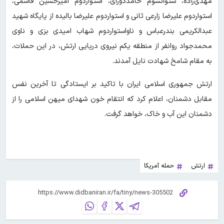
مهدی‌زاده، ستوانسوم حامددورای، استواردوم امیرحسین قاسمی،
استواردوم علیرضا زارعی ثانی و استواردوم علیرضا بالیده از پایگاه شهید
عبدالکریمی بندرعباس و ناواستواردوم شهاب امیدی بزی و ناوی
محمدجواد روانفر از منطقه یکم نیروی دریایی ارتش، در این حملات،
به مقام شامخ شهادت نایل آمدند.
ارتش جمهوری اسلامی ایران با تاکید بر ایستادگی تا آخرین نفس
مقابل دشمنان، اعلام کرد که انتقام خون شهدای میهن اسلامی را از
دشمنان این آب و خاک، خواهد گرفت.
ارتش
حمله آمریکا