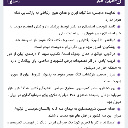
آخرین اخبار
آرشیو
نماینده مجلس: مذاکرات ایران و عمان هیچ ارتباطی به بازگشایی تنگه
هرمز ندارد
تایید تلویحی استعفای ذوالقدر توسط پزشکیان/ واکنش اعضای دولت به
خبر استعفای دبیر شورای عالی امنیت ملی
ذوالقدر: تا آمریکا رفتارش را تصحیح نکند، تنگه هرمز باز نخواهد شد
پزشکیان: امروز مهم‌ترین نگرانی‌ام معیشت مردم است
عراقچی: توافق با عمان نزدیک است/ تکذیب سهم ۱۱ درصدی ایران از خزر
غریب آبادی: در اثر تصمیمات برخی کشورهای ساحلی، پای بیگانگان دارد
به منطقه خزر باز می‌شود
سردار محبی: بازگشایی تنگه هرمز منوط به پذیرش شروط ایران از سوی
آمریکا است
پور دهقان، عضو کمیسیون صنایع مجلس: نقدینگی کشور به ۱۷ هزار هزار
میلیارد تومان رسیده/ صندوق ۳۰۰ میلیارد دلاری برای سرمایه‌گذاری در ایران،
دروغ بود
حمله حسین شریعتمداری به پیمان سه گانه پاکستان،عربستان،ترکیه/
سران این سه کشور در قتل عام غزه دست داشتند
آمریکا آبان تتر را تحریم کرد؛ یک صرافی ایرانی دیگر در فهرست تحریم‌های