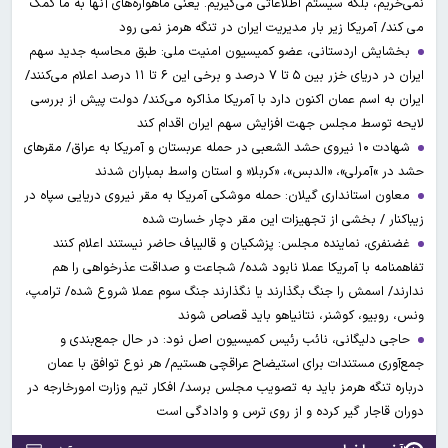
نمی‌خریم، بلکه سیستم اطلاعاتی می‌گیریم. یعنی ماهواره‌های آنها به ما کمک
می کند/ آمریکا زیر بار مدیریت ایران در تنگه هرمز نمی رود
بخشایش اردستانی، عضو کمیسیون امنیت ملی: طبق محاسبه جدید سهم
ایران در دریای خزر بین ۵ تا ۷ درصد و برخی این ۶ تا ۱۱ درصد اعلام می‌کنند/
ایران به اسم عمان اکنون دارد با آمریکا مذاکره می‌کند/ دولت پیش از بررسی
لایحه توسط مجلس جهت افزایش سهم ایران اقدام کند
شهادت ۱۰ نیروی حشد الشعبی در حمله عربستان و آمریکا به عراق/ مقرهای
حشد در »آمرلی»، «الدبس»، «کربلا« و استان واسط بمباران شدند
معاون استانداری گیلان: حمله موشکی آمریکا به مقر نیروی دریایی سپاه در
زیباکنار / بخشی از تجهیزات این مقر دچار خسارت شده
غضنفری، نماینده مجلس: پزشکیان و قالیباف حاضر نیستند اعلام کنند
تفاهمنامه با آمریکا عملا نابود شده/ شجاعت و صداقت عذرخواهی را هم
ندارند/ اسمش را جنگ بگذارند یا نگذارند جنگ سوم عملا شروع شده/ ترامپ،
ونس، روبیو، کوشنر، نتانیاهو باید قصاص شوند
حاجی دلیگانی، نائب رئیس کمیسیون اصل نود: در حال جمع‌بندی و
جمع‌آوری مستندات برای استیضاح عراقچی هستیم/ هر نوع توافق با عمان
درباره تنگه هرمز باید به تصویب مجلس برسد/ افکار تیم وزارت امورخارجه در
دوران قاجار گیر کرده و از روی ترس و وادادگی است