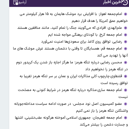
آخرین اخبار
آرشیو
امام‌جمعه اهواز: با افزایش برد موشک هایمان به ۱۵ هزار کیلومتر می
خواهیم عمق آمریکا را هدف قرار دهیم
علم‌الهدی: افرادی که می‌گویند جنگ را تمام کنید، مانند منافقین هستند
امام جمعه کرج: با کودتای برهنگی مواجه شده ایم
رضایی: توافق روی کاغذ برای سعودی‌ها امنیت نمی‌آورد
امام جمعه قم: همسایگان تا وقتی با دشمنان هستند غرش موشک های ما
آنها را تهدید می کند
محسن رضایی درباره تنگه هرمز؛ ما هرگز اجازه باز شدن یک کریدور دوم
در تنگه هرمز را نخواهیم داد
قشقاوی:چارچوب کلی مذاکرات ایران و عمان بر سر تنگه هرمز تقریبا به
توافق رسیده است
امام جمعه ساری:مذاکره درباره تنگه هرمز در شرایط کنونی به مصلحت
نیست
عضو کمیسیون اصل نود مجلس: در صورت ادامه سیاست مداخله‌جویانه
واشنگتن تنگه هرمز را باز نمی کنیم
امام جمعه لاهیجان: جمهوری اسلامی آموخته هرگونه عقب‌نشینی، اشتها
و جسارت دشمن را بیشتر می‌کند