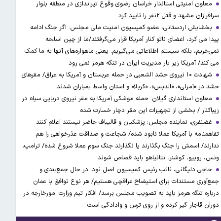
معاون امنیتی استاندار خراسان رضوی وقوع تیراندازی در منطقه بلوار
سرافرازان مشهد و قتل ۲نفر را تایید کرد
بخشایش اردستانی، عضو کمیسیون امنیت ملی مجلس: اگر جنگ ادامه
پیدا می کرد، اعضای ناتو کنار آمریکا قرار می‌گرفتند/ما از چین اسلحه
نمی‌خریم، بلکه سیستم اطلاعاتی می‌گیریم. یعنی ماهواره‌های آنها به ما کمک
می کند/ آمریکا زیر بار مدیریت ایران در تنگه هرمز نمی رود
شهادت ۱۰ نیروی حشد الشعبی در حمله عربستان و آمریکا به عراق/ مقرهای
حشد در »آمرلی»، «الدبس»، «کربلا« و استان واسط بمباران شدند
معاون استانداری گیلان: حمله موشکی آمریکا به مقر نیروی دریایی سپاه در
زیباکنار / بخشی از تجهیزات این مقر دچار خسارت شده
غضنفری، نماینده مجلس: پزشکیان و قالیباف حاضر نیستند اعلام کنند
تفاهمنامه با آمریکا عملا نابود شده/ شجاعت و صداقت عذرخواهی را هم
ندارند/ اسمش را جنگ بگذارند یا نگذارند جنگ سوم عملا شروع شده/ ترامپ،
ونس، روبیو، کوشنر، نتانیاهو باید قصاص شوند
حاجی دلیگانی، نائب رئیس کمیسیون اصل نود: در حال جمع‌بندی و
جمع‌آوری مستندات برای استیضاح عراقچی هستیم/ هر نوع توافق با عمان
درباره تنگه هرمز باید به تصویب مجلس برسد/ افکار تیم وزارت امورخارجه در
دوران قاجار گیر کرده و از روی ترس و وادادگی است