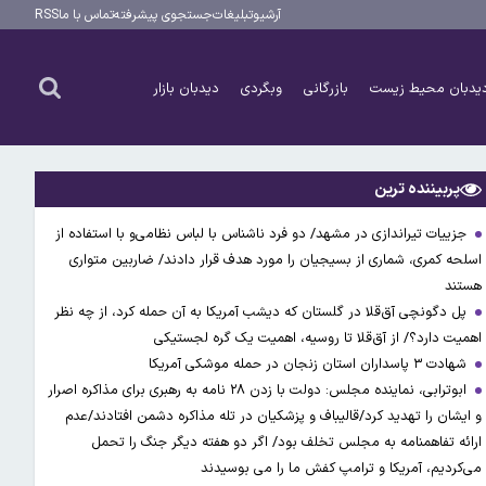
آرشیو
تبلیغات
جستجوی پیشرفته
تماس با ما
RSS
یدبان محیط زیست
بازرگانی
وبگردی
دیدبان بازار
پربیننده ترین
جزییات تیراندازی در مشهد/ دو فرد ناشناس با لباس نظامی‌و با استفاده از
اسلحه کمری، شماری از بسیجیان را مورد هدف قرار دادند/ ضاربین متواری
هستند
پل دگونچی آق‌قلا در گلستان که دیشب آمریکا به آن حمله کرد، از چه نظر
اهمیت دارد؟/ از آق‌قلا تا روسیه، اهمیت یک گره لجستیکی
شهادت ۳ ‌پاسداران استان زنجان در حمله موشکی آمریکا
ابوترابی، نماینده مجلس: دولت با زدن ۲۸ نامه به رهبری برای مذاکره اصرار
و ایشان را تهدید کرد/قالیباف و پزشکیان در تله مذاکره دشمن افتادند/عدم
ارائه تفاهمنامه به مجلس تخلف بود/ اگر دو هفته دیگر جنگ را تحمل
می‌کردیم، آمریکا و ترامپ کفش ما را می بوسیدند