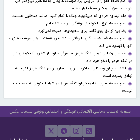
امام‌جمعه اهواز: با افزایش برد موشک هایمان به ۱۵ هزار کیلومتر می
خواهیم عمق آمریکا را هدف قرار دهیم
علم‌الهدی: افرادی که می‌گویند جنگ را تمام کنید، مانند منافقین هستند
امام جمعه کرج: با کودتای برهنگی مواجه شده ایم
رضایی: توافق روی کاغذ برای سعودی‌ها امنیت نمی‌آورد
امام جمعه قم: همسایگان تا وقتی با دشمنان هستند غرش موشک های ما
آنها را تهدید می کند
محسن رضایی درباره تنگه هرمز؛ ما هرگز اجازه باز شدن یک کریدور دوم
در تنگه هرمز را نخواهیم داد
قشقاوی:چارچوب کلی مذاکرات ایران و عمان بر سر تنگه هرمز تقریبا به
توافق رسیده است
امام جمعه ساری:مذاکره درباره تنگه هرمز در شرایط کنونی به مصلحت
نیست
صفحه نخست
سیاسی
اقتصادی
فرهنگی و اجتماعی
ورزشی
سلامت
عکس