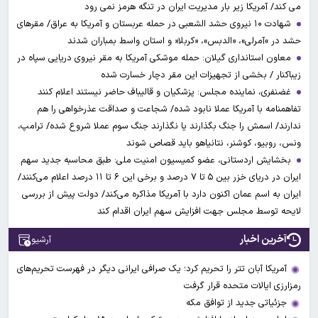
می کند/ آمریکا زیر بار مدیریت ایران در تنگه هرمز نمی رود
شهادت ۱۰ نیروی حشد الشعبی در حمله عربستان و آمریکا به عراق/ مقرهای
حشد در »آمرلی»، «الدبس»، «کربلا« و استان واسط بمباران شدند
معاون استانداری گیلان: حمله موشکی آمریکا به مقر نیروی دریایی سپاه در
زیباکنار / بخشی از تجهیزات این مقر دچار خسارت شده
غضنفری، نماینده مجلس: پزشکیان و قالیباف حاضر نیستند اعلام کنند
تفاهمنامه با آمریکا عملا نابود شده/ شجاعت و صداقت عذرخواهی را هم
ندارند/ اسمش را جنگ بگذارند یا نگذارند جنگ سوم عملا شروع شده/ ترامپ،
ونس، روبیو، کوشنر، نتانیاهو باید قصاص شوند
بخشایش اردستانی، عضو کمیسیون امنیت ملی: طبق محاسبه جدید سهم
ایران در دریای خزر بین ۵ تا ۷ درصد و برخی این ۶ تا ۱۱ درصد اعلام می‌کنند/
ایران به اسم عمان اکنون دارد با آمریکا مذاکره می‌کند/ دولت پیش از بررسی
لایحه توسط مجلس جهت افزایش سهم ایران اقدام کند
آخرین اخبار
آرشیو
آمریکا آبان تتر را تحریم کرد؛ یک صرافی ایرانی دیگر در فهرست تحریم‌های
رمزارزی ایالات متحده قرار گرفت
جزئیاتی جدید از توافق مکه