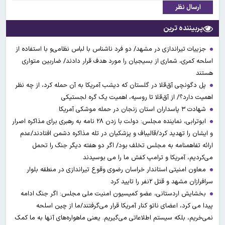
ارسال نظر
پربیننده ترین
جزییات تیراندازی در مشهد/ دو فرد ناشناس با لباس نظامی‌و با استفاده از
اسلحه کمری، شماری از بسیجیان را مورد هدف قرار دادند/ ضاربین متواری
هستند
پل دگونچی آق‌قلا در گلستان که دیشب آمریکا به آن حمله کرد، از چه نظر
اهمیت دارد؟/ از آق‌قلا تا روسیه، اهمیت یک گره لجستیکی
شهادت ۳ ‌پاسداران استان زنجان در حمله موشکی آمریکا
ابوترابی، نماینده مجلس: دولت با زدن ۲۸ نامه به رهبری برای مذاکره اصرار
و ایشان را تهدید کرد/قالیباف و پزشکیان در تله مذاکره دشمن افتادند/عدم
ارائه تفاهمنامه به مجلس تخلف بود/ اگر دو هفته دیگر جنگ را تحمل
می‌کردیم، آمریکا و ترامپ کفش ما را می بوسیدند
معاون امنیتی استاندار خراسان رضوی وقوع تیراندازی در منطقه بلوار
سرافرازان مشهد و قتل ۲نفر را تایید کرد
بخشایش اردستانی، عضو کمیسیون امنیت ملی مجلس: اگر جنگ ادامه
پیدا می کرد، اعضای ناتو کنار آمریکا قرار می‌گرفتند/ما از چین اسلحه
نمی‌خریم، بلکه سیستم اطلاعاتی می‌گیریم. یعنی ماهواره‌های آنها به ما کمک