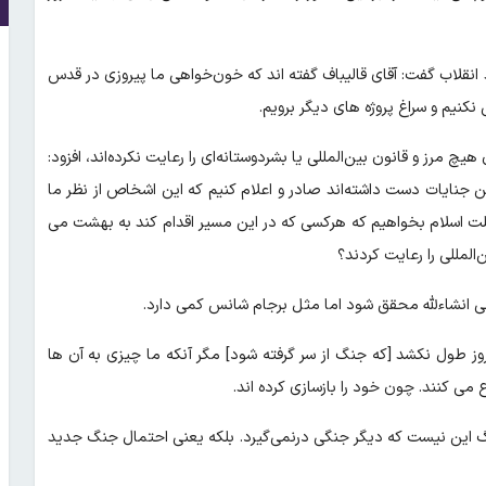
ید انقلاب گفت: آقای قالیباف گفته اند که خون‌خواهی ما پیروزی در قدس
یم و سراغ پروژه های دیگر برویم.
یچ مرز و قانون بین‌المللی یا بشردوستانه‌ای را رعایت نکرده‌اند، افزود:
ن جنایات دست داشته‌اند صادر و اعلام کنیم که این اشخاص از نظر ما
ز ملت اسلام بخواهیم که هرکسی که در این مسیر اقدام کند به بهشت می
‌المللی را رعایت کردند؟
نونی انشاءلله محقق شود اما مثل برجام شانس کمی دارد.
یجانی با بیان اینکه این جنگ ختم نمی شود، افزود: حتی شاید ۳۰ روز طول نکشد [که جنگ از سر گرفته شود] مگر آنکه ما چیزی به آن ها
 می کنند. چون خود را بازسازی کرده اند.
جنگ این نیست که دیگر جنگی درنمی‌گیرد. بلکه یعنی احتمال جنگ جدید