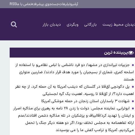
آرشیو
تبلیغات
جستجوی پیشرفته
تماس با ما
RSS
یدبان محیط زیست
بازرگانی
وبگردی
دیدبان بازار
پربیننده ترین
جزییات تیراندازی در مشهد/ دو فرد ناشناس با لباس نظامی‌و با استفاده از
اسلحه کمری، شماری از بسیجیان را مورد هدف قرار دادند/ ضاربین متواری
هستند
پل دگونچی آق‌قلا در گلستان که دیشب آمریکا به آن حمله کرد، از چه نظر
اهمیت دارد؟/ از آق‌قلا تا روسیه، اهمیت یک گره لجستیکی
شهادت ۳ ‌پاسداران استان زنجان در حمله موشکی آمریکا
ابوترابی، نماینده مجلس: دولت با زدن ۲۸ نامه به رهبری برای مذاکره اصرار
و ایشان را تهدید کرد/قالیباف و پزشکیان در تله مذاکره دشمن افتادند/عدم
ارائه تفاهمنامه به مجلس تخلف بود/ اگر دو هفته دیگر جنگ را تحمل
می‌کردیم، آمریکا و ترامپ کفش ما را می بوسیدند