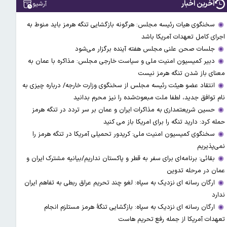
آخرین اخبار
آرشیو
سخنگوی هیات رئیسه مجلس: هرگونه بازگشایی تنگه هرمز باید منوط به
اجرای کامل تعهدات آمریکا باشد
جلسات صحن علنی مجلس هفته آینده برگزار می‌شود
دبیر کمیسیون امنیت ملی و سیاست خارجی مجلس: مذاکره با عمان به
معنای باز شدن تنگه هرمز نیست
انتقاد عضو هیئت رئیسه مجلس از سخنگوی وزارت خارجه/ درباره چیزی به
نام توافق جدید، لطفا ملت مبعوث‌شده را نیز محرم بدانید
حسین شریعتمداری به مذاکرات ایران و عمان بر سر تردد در تنگه هرمز
حمله کرد: دارید تنگه را برای امریکا باز می کنید
سخنگوی کمیسیون امنیت ملی: کریدور تحمیلی آمریکا در تنگه هرمز را
نمی‌پذیریم
بقائی: برنامه‌ای برای سفر به قطر و پاکستان نداریم/بیانیه مشترک ایران و
عمان در مرحله تدوین
ارگان رسانه ای نزدیک به سپاه: لغو چند تحریم عراق ربطی به تفاهم ایران
ندارد
ارگان رسانه ای نزدیک به سپاه: بازگشایی تنگۀ هرمز مستلزم انجام
تعهدات آمریکا از جمله رفع تحریم هاست