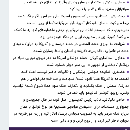
معاون امنیتی استاندار خراسان رضوی وقوع تیراندازی در منطقه بلوار
سرافرازان مشهد و قتل ۲نفر را تایید کرد
بخشایش اردستانی، عضو کمیسیون امنیت ملی مجلس: اگر جنگ ادامه
پیدا می کرد، اعضای ناتو کنار آمریکا قرار می‌گرفتند/ما از چین اسلحه
نمی‌خریم، بلکه سیستم اطلاعاتی می‌گیریم. یعنی ماهواره‌های آنها به ما کمک
می کند/ آمریکا زیر بار مدیریت ایران در تنگه هرمز نمی رود
شهادت ۱۰ نیروی حشد الشعبی در حمله عربستان و آمریکا به عراق/ مقرهای
حشد در »آمرلی»، «الدبس»، «کربلا« و استان واسط بمباران شدند
معاون استانداری گیلان: حمله موشکی آمریکا به مقر نیروی دریایی سپاه در
زیباکنار / بخشی از تجهیزات این مقر دچار خسارت شده
غضنفری، نماینده مجلس: پزشکیان و قالیباف حاضر نیستند اعلام کنند
تفاهمنامه با آمریکا عملا نابود شده/ شجاعت و صداقت عذرخواهی را هم
ندارند/ اسمش را جنگ بگذارند یا نگذارند جنگ سوم عملا شروع شده/ ترامپ،
ونس، روبیو، کوشنر، نتانیاهو باید قصاص شوند
حاجی دلیگانی، نائب رئیس کمیسیون اصل نود: در حال جمع‌بندی و
جمع‌آوری مستندات برای استیضاح عراقچی هستیم/ هر نوع توافق با عمان
درباره تنگه هرمز باید به تصویب مجلس برسد/ افکار تیم وزارت امورخارجه در
دوران قاجار گیر کرده و از روی ترس و وادادگی است