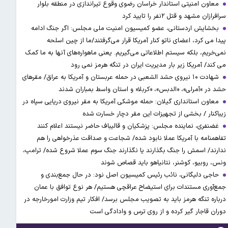
معاون امنیتی استاندار خراسان رضوی وقوع تیراندازی در منطقه بلوار
سرافرازان مشهد و قتل ۲نفر را تایید کرد
بخشایش اردستانی، عضو کمیسیون امنیت ملی مجلس: اگر جنگ ادامه
پیدا می کرد، اعضای ناتو کنار آمریکا قرار می‌گرفتند/ما از چین اسلحه
نمی‌خریم، بلکه سیستم اطلاعاتی می‌گیریم. یعنی ماهواره‌های آنها به ما کمک
می کند/ آمریکا زیر بار مدیریت ایران در تنگه هرمز نمی رود
شهادت ۱۰ نیروی حشد الشعبی در حمله عربستان و آمریکا به عراق/ مقرهای
حشد در »آمرلی»، «الدبس»، «کربلا« و استان واسط بمباران شدند
معاون استانداری گیلان: حمله موشکی آمریکا به مقر نیروی دریایی سپاه در
زیباکنار / بخشی از تجهیزات این مقر دچار خسارت شده
غضنفری، نماینده مجلس: پزشکیان و قالیباف حاضر نیستند اعلام کنند
تفاهمنامه با آمریکا عملا نابود شده/ شجاعت و صداقت عذرخواهی را هم
ندارند/ اسمش را جنگ بگذارند یا نگذارند جنگ سوم عملا شروع شده/ ترامپ،
ونس، روبیو، کوشنر، نتانیاهو باید قصاص شوند
حاجی دلیگانی، نائب رئیس کمیسیون اصل نود: در حال جمع‌بندی و
جمع‌آوری مستندات برای استیضاح عراقچی هستیم/ هر نوع توافق با عمان
درباره تنگه هرمز باید به تصویب مجلس برسد/ افکار تیم وزارت امورخارجه در
دوران قاجار گیر کرده و از روی ترس و وادادگی است