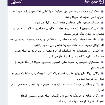
آخرین اخبار
آرشیو
سخنگوی هیات رئیسه مجلس: هرگونه بازگشایی تنگه هرمز باید منوط به
اجرای کامل تعهدات آمریکا باشد
جلسات صحن علنی مجلس هفته آینده برگزار می‌شود
دبیر کمیسیون امنیت ملی و سیاست خارجی مجلس: مذاکره با عمان به
معنای باز شدن تنگه هرمز نیست
انتقاد عضو هیئت رئیسه مجلس از سخنگوی وزارت خارجه/ درباره چیزی به
نام توافق جدید، لطفا ملت مبعوث‌شده را نیز محرم بدانید
حسین شریعتمداری به مذاکرات ایران و عمان بر سر تردد در تنگه هرمز
حمله کرد: دارید تنگه را برای امریکا باز می کنید
سخنگوی کمیسیون امنیت ملی: کریدور تحمیلی آمریکا در تنگه هرمز را
نمی‌پذیریم
بقائی: برنامه‌ای برای سفر به قطر و پاکستان نداریم/بیانیه مشترک ایران و
عمان در مرحله تدوین
ارگان رسانه ای نزدیک به سپاه: لغو چند تحریم عراق ربطی به تفاهم ایران
ندارد
ارگان رسانه ای نزدیک به سپاه: بازگشایی تنگۀ هرمز مستلزم انجام
تعهدات آمریکا از جمله رفع تحریم هاست