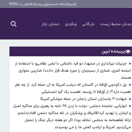
آرشیو
تبلیغات
جستجوی پیشرفته
تماس با ما
RSS
یدبان محیط زیست
بازرگانی
وبگردی
دیدبان بازار
پربیننده ترین
جزییات تیراندازی در مشهد/ دو فرد ناشناس با لباس نظامی‌و با استفاده از
اسلحه کمری، شماری از بسیجیان را مورد هدف قرار دادند/ ضاربین متواری
هستند
پل دگونچی آق‌قلا در گلستان که دیشب آمریکا به آن حمله کرد، از چه نظر
اهمیت دارد؟/ از آق‌قلا تا روسیه، اهمیت یک گره لجستیکی
شهادت ۳ ‌پاسداران استان زنجان در حمله موشکی آمریکا
ابوترابی، نماینده مجلس: دولت با زدن ۲۸ نامه به رهبری برای مذاکره اصرار
و ایشان را تهدید کرد/قالیباف و پزشکیان در تله مذاکره دشمن افتادند/عدم
ارائه تفاهمنامه به مجلس تخلف بود/ اگر دو هفته دیگر جنگ را تحمل
می‌کردیم، آمریکا و ترامپ کفش ما را می بوسیدند