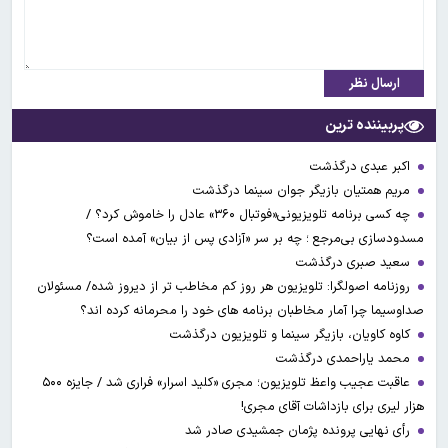
ارسال نظر
پربیننده ترین
اکبر عبدی درگذشت
مریم همتیان بازیگر جوان سینما درگذشت
چه کسی برنامه تلویزیونی«فوتبال ۳۶۰» عادل را خاموش کرد؟ /
مسدودسازی بی‌مرجع ؛ چه بر سر «آزادی پس از بیان» آمده است؟
سعید صبری درگذشت
روزنامه اصولگرا: تلویزیون هر روز کم مخاطب تر از دیروز شده/ مسئولان
صداوسیما چرا آمار مخاطبان برنامه های خود را محرمانه کرده اند؟
کاوه کاویان، بازیگر سینما و تلویزیون درگذشت
محمد یاراحمدی درگذشت
عاقبت عجیب واعظ تلویزیون؛ مجری «کلید اسرار» فراری شد / جایزه ۵۰۰
هزار لیری برای بازداشات آقای مجری!
رأی نهایی پرونده پژمان جمشیدی صادر شد