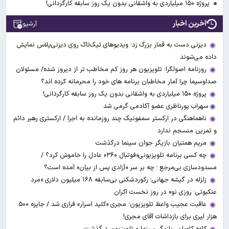
پروژه ۱۵۰ میلیاردی به واشقانی بدون یک روز سابقه کارگردانی!
آخرین اخبار
آرشیو
دیزنی دست به قمار بزرگ زد؛ ویدیوهای تیک‌تاک روی دیزنی‌پلاس نمایش
داده می‌شوند
روزنامه اصولگرا: تلویزیون هر روز کم مخاطب تر از دیروز شده/ مسئولان
صداوسیما چرا آمار مخاطبان برنامه های خود را محرمانه کرده اند؟
پروژه ۱۵۰ میلیاردی به واشقانی بدون یک روز سابقه کارگردانی!
​​​​​​​سهراب پورناظری عضو آکادمی گرمی شد
ناهماهنگی در ارکستر سمفونیک چند روزمانده به اجرا / ارکستری رهبر دائم
و تمرین منسجم ندارد
مریم همتیان بازیگر جوان سینما درگذشت
چه کسی برنامه تلویزیونی«فوتبال ۳۶۰» عادل را خاموش کرد؟ /
مسدودسازی بی‌مرجع ؛ چه بر سر «آزادی پس از بیان» آمده است؟
زلزله در گیشه جهانی؛ رکوردشکنی بی‌سابقه ۱۶۸ میلیون دلاری «مرد
عنکبوتی: روزی نو» در روز نخست اکران
عاقبت عجیب واعظ تلویزیون؛ مجری «کلید اسرار» فراری شد / جایزه ۵۰۰
هزار لیری برای بازداشات آقای مجری!
کاوه کاویان، بازیگر سینما و تلویزیون درگذشت