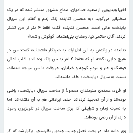
اخیرا ویدیویی از سعید حدادیان، مداح مشهور منتشر شده که در یک
سخنرانی می‌گوید «به محسن تنابنده زنگ زدم و گفتم این سریال
پایتخت عالی است. محسن تنابنده گفت فقط ۴ نفر از من تشکر
کردند: آقای حاتمی‌کیا، رخشان بنی‌اعتماد، گوگوش و شما!»
تنابنده در واکنش به این اظهارات به خبرنگار «انتخاب» گفت: من در
هیچ جایی نگفته ام که «فقط ۴ نفر به من زنگ زده اند». اغلبِ اهالی
فرهنگ و هنر و مردم کوچه و خیابان، هر وقت با من مواجه شده‌اند،
نسبت به سریال «پایتخت» لطف داشته‌اند.
او افزود: عمده‌ی هنرمندان معمولاً از ساخت سریال «پایتخت» راضی
بوده‌اند و از آن تمجید کرده‌اند. حتما ایراداتی هم به آن داشته‌اند، اما
به نسبت زمان و شرایطی که برای ساخت سریال در تلویزیون وجود
دارد، از آن راضی بوده‌اند.
وی ادامه داد: در بحث فصل جدید، چندین نظرسنجی برگزار شد که اگر