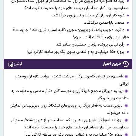
روزنامه اصولگرا: تلویزیون هر روز کم مخاطب تر از دیروز شده/ مسئولان
صداوسیما چرا آمار مخاطبان برنامه های خود را محرمانه کرده اند؟
کاوه کاویان، بازیگر سینما و تلویزیون درگذشت
محمد یاراحمدی درگذشت
عاقبت عجیب واعظ تلویزیون؛ مجری «کلید اسرار» فراری شد / جایزه ۵۰۰
هزار لیری برای بازداشات آقای مجری!
رأی نهایی پرونده پژمان جمشیدی صادر شد
پروژه ۱۵۰ میلیاردی به واشقانی بدون یک روز سابقه کارگردانی!
آخرین اخبار
آرشیو
قمصری در تهران کنسرت برگزار می‌کند؛ شنیدن روایت تازه از موسیقی
ایرانی
بیانیه دبیرکل مجمع خبرنگاران و نویسندگان دفاع مقدس و مقاومت به
مناسبت روز خبرنگار
دیزنی دست به قمار بزرگ زد؛ ویدیوهای تیک‌تاک روی دیزنی‌پلاس نمایش
داده می‌شوند
روزنامه اصولگرا: تلویزیون هر روز کم مخاطب تر از دیروز شده/ مسئولان
صداوسیما چرا آمار مخاطبان برنامه های خود را محرمانه کرده اند؟
پروژه ۱۵۰ میلیاردی به واشقانی بدون یک روز سابقه کارگردانی!