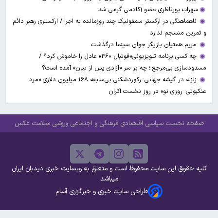
​​​​​​​سهراب پورناظری عضو آکادمی گرمی شد
ناهماهنگی در ارکستر سمفونیک چند روزمانده به اجرا / ارکستری رهبر دائم
و تمرین منسجم ندارد
مریم همتیان بازیگر جوان سینما درگذشت
چه کسی برنامه تلویزیونی«فوتبال ۳۶۰» عادل را خاموش کرد؟ /
مسدودسازی بی‌مرجع ؛ چه بر سر «آزادی پس از بیان» آمده است؟
زلزله در گیشه جهانی؛ رکوردشکنی بی‌سابقه ۱۶۸ میلیون دلاری «مرد
عنکبوتی: روزی نو» در روز نخست اکران
صفحه نخست
سیاسی
اقتصادی
فرهنگی و اجتماعی
ورزشی
سلامت
عکس
کلیه حقوق این سایت محفوظ است و متعلق به وبسایت خبری دیدبان ایران
میباشد
طراحی سایت خبری و خبرگزاری آسام