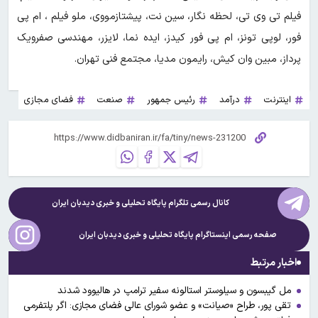
فیلم تی وی تی، لحظه نگار، سین نت، پیشتازمووی، ملو فیلم ، ام پی
فور، لوپی تونز، ام پی فور کیدز، ایده نما، لایزر، مهندسی صفرویک
پرداز، مبین وان کیش، رایمون مدیا، مجتمع فنی تهران.
اینترنت
درآمد
رئیس جمهور
صنعت
فضای مجازی
کانال رسمی تلگرام پایگاه تحلیلی و خبری
دیدبان ایران
صفحه رسمی اینستاگرام پایگاه تحلیلی و خبری
دیدبان ایران
اخبار مرتبط
مل گیبسون و سیلوستر استالونه سفیر ترامپ در هالیوود شدند
تقی پور، طراح «صیانت» و عضو شورای عالی فضای مجازی: اگر پلتفرمی