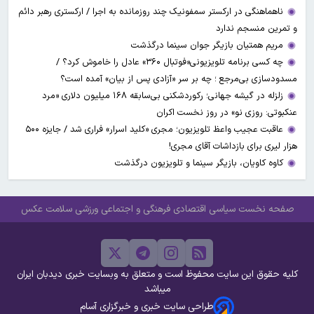
ناهماهنگی در ارکستر سمفونیک چند روزمانده به اجرا / ارکستری رهبر دائم
و تمرین منسجم ندارد
مریم همتیان بازیگر جوان سینما درگذشت
چه کسی برنامه تلویزیونی«فوتبال ۳۶۰» عادل را خاموش کرد؟ /
مسدودسازی بی‌مرجع ؛ چه بر سر «آزادی پس از بیان» آمده است؟
زلزله در گیشه جهانی؛ رکوردشکنی بی‌سابقه ۱۶۸ میلیون دلاری «مرد
عنکبوتی: روزی نو» در روز نخست اکران
عاقبت عجیب واعظ تلویزیون؛ مجری «کلید اسرار» فراری شد / جایزه ۵۰۰
هزار لیری برای بازداشات آقای مجری!
کاوه کاویان، بازیگر سینما و تلویزیون درگذشت
صفحه نخست
سیاسی
اقتصادی
فرهنگی و اجتماعی
ورزشی
سلامت
عکس
کلیه حقوق این سایت محفوظ است و متعلق به وبسایت خبری دیدبان ایران
میباشد
طراحی سایت خبری و خبرگزاری آسام