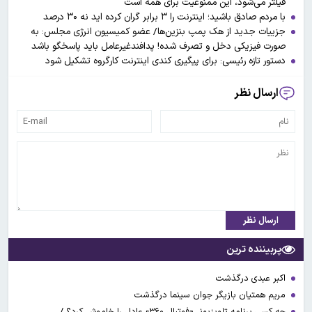
فیلتر می‌شود، این ممنوعیت برای همه است
با مردم صادق باشید؛ اینترنت را ۳ برابر گران کرده اید نه ۳۰ درصد
جزییات جدید از هک پمپ بنزین‌ها/ عضو کمیسیون انرژی مجلس: به
صورت فیزیکی دخل و تصرف شده! پدافندغیرعامل باید پاسخگو باشد
دستور تازه رئیسی: برای پیگیری کندی اینترنت‌ کارگروه تشکیل شود
ارسال نظر
ارسال نظر
پربیننده ترین
اکبر عبدی درگذشت
مریم همتیان بازیگر جوان سینما درگذشت
چه کسی برنامه تلویزیونی«فوتبال ۳۶۰» عادل را خاموش کرد؟ /