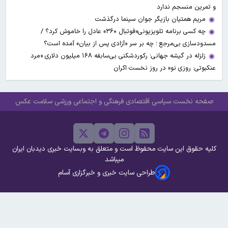
و تمرین منسجم ندارد
مریم همتیان بازیگر جوان سینما درگذشت
چه کسی برنامه تلویزیونی«فوتبال ۳۶۰» عادل را خاموش کرد؟ /
مسدودسازی بی‌مرجع ؛ چه بر سر «آزادی پس از بیان» آمده است؟
زلزله در گیشه جهانی؛ رکوردشکنی بی‌سابقه ۱۶۸ میلیون دلاری «مرد
عنکبوتی: روزی نو» در روز نخست اکران
صفحه نخست
سیاسی
اقتصادی
فرهنگی و اجتماعی
ورزشی
سلامت
عکس
کلیه حقوق این سایت محفوظ است و متعلق به وبسایت خبری دیدبان ایران
میباشد
طراحی سایت خبری و خبرگزاری آسام