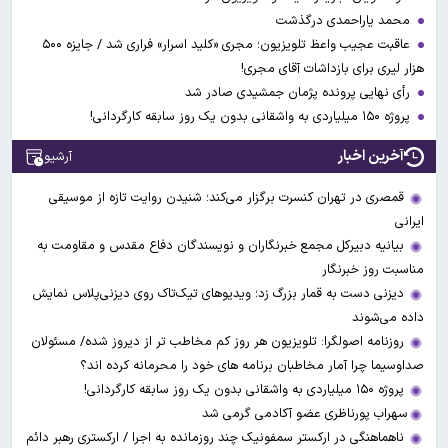
محمد یاراحمدی درگذشت
عاقبت عجیب واعظ تلویزیون؛ مجری «کلید اسرار» فراری شد / جایزه ۵۰۰
هزار لیری برای بازداشات آقای مجری!
رأی نهایی پرونده پژمان جمشیدی صادر شد
پروژه ۱۵۰ میلیاردی به واشقانی بدون یک روز سابقه کارگردانی!
آخرین اخبار
آرشیو
قمصری در تهران کنسرت برگزار می‌کند؛ شنیدن روایت تازه از موسیقی
ایرانی
بیانیه دبیرکل مجمع خبرنگاران و نویسندگان دفاع مقدس و مقاومت به
مناسبت روز خبرنگار
دیزنی دست به قمار بزرگ زد؛ ویدیوهای تیک‌تاک روی دیزنی‌پلاس نمایش
داده می‌شوند
روزنامه اصولگرا: تلویزیون هر روز کم مخاطب تر از دیروز شده/ مسئولان
صداوسیما چرا آمار مخاطبان برنامه های خود را محرمانه کرده اند؟
پروژه ۱۵۰ میلیاردی به واشقانی بدون یک روز سابقه کارگردانی!
​​​​​​​سهراب پورناظری عضو آکادمی گرمی شد
ناهماهنگی در ارکستر سمفونیک چند روزمانده به اجرا / ارکستری رهبر دائم