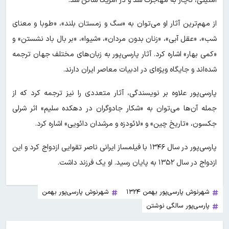
امنیتی، ناچار به مهاجرت شد و در آمریکا ساکن شد.
از مهم‌ترین آثار او می‌توان به «سگ و زمستان بلند»، «طوبا و معنای
شب»، «عقل آبی»، «زنان بدون مردان»، «شیوا»، «بر بال باد نشستن» و
«کمی بهار» اشاره کرد. آثار پارسی‌پور به زبان‌های مختلف جهان ترجمه
شده‌اند و جایگاه ویژه‌ای در ادبیات معاصر ایران دارند.
پارسی‌پور علاوه بر نویسندگی، آثار متعددی را نیز ترجمه کرد که از
جمله آن‌ها می‌توان به «شکار جادوگران در دهکده سلیم» اثر شرلی
جکسون، «تاریخ چین» و «لائودزه و مرشدان دائویی» اشاره کرد.
پارسی‌پور در سال ۱۳۴۶ با فیلمساز ایرانی ناصر تقوایی ازدواج کرد و این
ازدواج در سال ۱۳۵۲ به پایان رسید. او یک فرزند داشت.
شهرنوش پارسی‌پور بهمن ۱۳۲۴
شهرنوش پارسی‌پور بهمن
پارسی‌پور سالگی نوشتن