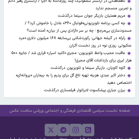
ناهماهنگی در ارکستر سمفونیک چند روزمانده به اجرا / ارکستری رهبر دائم
و تمرین منسجم ندارد
مریم همتیان بازیگر جوان سینما درگذشت
چه کسی برنامه تلویزیونی«فوتبال ۳۶۰» عادل را خاموش کرد؟ /
مسدودسازی بی‌مرجع ؛ چه بر سر «آزادی پس از بیان» آمده است؟
زلزله در گیشه جهانی؛ رکوردشکنی بی‌سابقه ۱۶۸ میلیون دلاری «مرد
عنکبوتی: روزی نو» در روز نخست اکران
عاقبت عجیب واعظ تلویزیون؛ مجری «کلید اسرار» فراری شد / جایزه ۵۰۰
هزار لیری برای بازداشات آقای مجری!
کاوه کاویان، بازیگر سینما و تلویزیون درگذشت
دختر اکبر عبدی: هزینه تهیه تاج گل برای پدرم را به بیماران «پروانه‌ای»
اختصاص دهید
بیژن جباری پیشکسوت لابراتوار فیلمسازی درگذشت
صفحه نخست
سیاسی
اقتصادی
فرهنگی و اجتماعی
ورزشی
سلامت
عکس