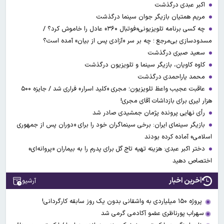
اکبر عبدی درگذشت
مریم همتیان بازیگر جوان سینما درگذشت
چه کسی برنامه تلویزیونی«فوتبال ۳۶۰» عادل را خاموش کرد؟ /
مسدودسازی بی‌مرجع ؛ چه بر سر «آزادی پس از بیان» آمده است؟
سعید صبری درگذشت
کاوه کاویان، بازیگر سینما و تلویزیون درگذشت
محمد یاراحمدی درگذشت
عاقبت عجیب واعظ تلویزیون؛ مجری «کلید اسرار» فراری شد / جایزه ۵۰۰
هزار لیری برای بازداشات آقای مجری!
رأی نهایی پرونده پژمان جمشیدی صادر شد
بازیگر سینمای ایران: برخی سینماگران خود را برای «دوران پس از جمهوری
اسلامی» آماده کرده بودند
دختر اکبر عبدی: هزینه تهیه تاج گل برای پدرم را به بیماران «پروانه‌ای»
اختصاص دهید
آخرین اخبار
آرشیو
پروژه ۱۵۰ میلیاردی به واشقانی بدون یک روز سابقه کارگردانی!
​​​​​​​سهراب پورناظری عضو آکادمی گرمی شد