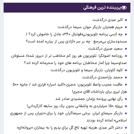
پربیننده ترین فرهنگی
اکبر عبدی درگذشت
مریم همتیان بازیگر جوان سینما درگذشت
چه کسی برنامه تلویزیونی«فوتبال ۳۶۰» عادل را خاموش کرد؟ /
مسدودسازی بی‌مرجع ؛ چه بر سر «آزادی پس از بیان» آمده است؟
سعید صبری درگذشت
روزنامه اصولگرا: تلویزیون هر روز کم مخاطب تر از دیروز شده/ مسئولان
صداوسیما چرا آمار مخاطبان برنامه های خود را محرمانه کرده اند؟
کاوه کاویان، بازیگر سینما و تلویزیون درگذشت
محمد یاراحمدی درگذشت
عاقبت عجیب واعظ تلویزیون؛ مجری «کلید اسرار» فراری شد / جایزه ۵۰۰
هزار لیری برای بازداشات آقای مجری!
رأی نهایی پرونده پژمان جمشیدی صادر شد
پروژه ۱۵۰ میلیاردی به واشقانی بدون یک روز سابقه کارگردانی!
بازیگر سینمای ایران: برخی سینماگران خود را برای «دوران پس از جمهوری
اسلامی» آماده کرده بودند
دختر اکبر عبدی: هزینه تهیه تاج گل برای پدرم را به بیماران «پروانه‌ای»