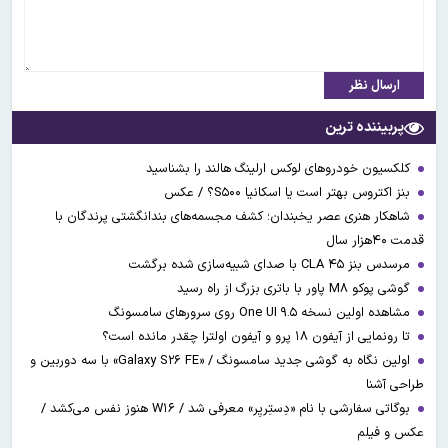
ارسال نظر
پربیننده ترین
کلکسیون خودروهای لوکس ارلینگ هالند را بشناسید
بنز اکتروس بهتر است یا اسکانیا S۵۰۰؟ / عکس
شاهکار هنری عصر یخبندان؛ کشف مجسمه‌های بندانگشتی‌ پرندگان با
قدمت ۴۰هزار سال
مرسدس بنز CLA ۴۵ با صدای شبیه‌سازی شده برگشت
گوشی پوکو M۸ پاور با باتری بزرگ از راه رسید
مشاهده اولین نسخه One UI ۹.۵ روی سرورهای سامسونگ
تا رونمایی از آیفون ۱۸ پرو و آیفون اولترا چقدر مانده است؟
اولین نگاه به گوشی جدید سامسونگ / «Galaxy S۲۶ FE» با سه دوربین و
طراحی آشنا
بوگاتی سفارشی با نام «دِستِریِر» معرفی شد / W۱۶ هنوز نفس می‌کشد /
عکس و فیلم