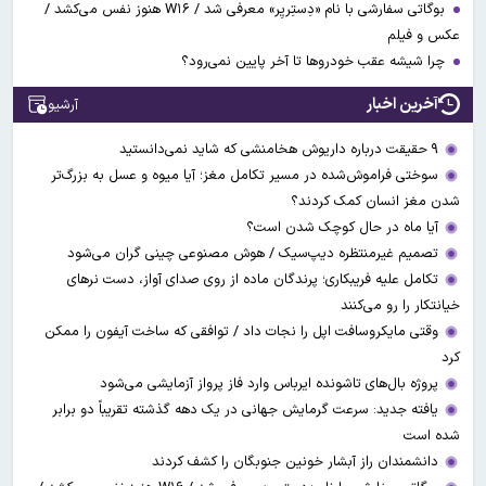
بوگاتی سفارشی با نام «دِستِریِر» معرفی شد / W۱۶ هنوز نفس می‌کشد /
عکس و فیلم
چرا شیشه عقب خودروها تا آخر پایین نمی‌رود؟
آخرین اخبار
آرشیو
۹ حقیقت درباره داریوش هخامنشی که شاید نمی‌دانستید
سوختی فراموش‌شده در مسیر تکامل مغز؛ آیا میوه و عسل به بزرگ‌تر
شدن مغز انسان کمک کردند؟
آیا ماه در حال کوچک شدن است؟
تصمیم غیرمنتظره دیپ‌سیک / هوش مصنوعی چینی گران می‌شود
تکامل علیه فریبکاری؛ پرندگان ماده از روی صدای آواز، دست نرهای
خیانتکار را رو می‌کنند
وقتی مایکروسافت اپل را نجات داد / توافقی که ساخت آیفون را ممکن
کرد
پروژه بال‌های تاشونده ایرباس وارد فاز پرواز آزمایشی می‌شود
یافته جدید: سرعت گرمایش جهانی در یک دهه گذشته تقریباً دو برابر
شده است
دانشمندان راز آبشار خونین جنوبگان را کشف کردند