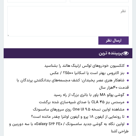
ارسال نظر
پربیننده ترین
کلکسیون خودروهای لوکس ارلینگ هالند را بشناسید
بنز اکتروس بهتر است یا اسکانیا S۵۰۰؟ / عکس
شاهکار هنری عصر یخبندان؛ کشف مجسمه‌های بندانگشتی‌ پرندگان با
قدمت ۴۰هزار سال
گوشی پوکو M۸ پاور با باتری بزرگ از راه رسید
مرسدس بنز CLA ۴۵ با صدای شبیه‌سازی شده برگشت
مشاهده اولین نسخه One UI ۹.۵ روی سرورهای سامسونگ
تا رونمایی از آیفون ۱۸ پرو و آیفون اولترا چقدر مانده است؟
اولین نگاه به گوشی جدید سامسونگ / «Galaxy S۲۶ FE» با سه دوربین و
طراحی آشنا