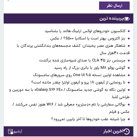
ارسال نظر
پربیننده ترین
کلکسیون خودروهای لوکس ارلینگ هالند را بشناسید
بنز اکتروس بهتر است یا اسکانیا S۵۰۰؟ / عکس
شاهکار هنری عصر یخبندان؛ کشف مجسمه‌های بندانگشتی‌ پرندگان با
قدمت ۴۰هزار سال
مرسدس بنز CLA ۴۵ با صدای شبیه‌سازی شده برگشت
گوشی پوکو M۸ پاور با باتری بزرگ از راه رسید
مشاهده اولین نسخه One UI ۹.۵ روی سرورهای سامسونگ
تا رونمایی از آیفون ۱۸ پرو و آیفون اولترا چقدر مانده است؟
اولین نگاه به گوشی جدید سامسونگ / «Galaxy S۲۶ FE» با سه دوربین و
طراحی آشنا
بوگاتی سفارشی با نام «دِستِریِر» معرفی شد / W۱۶ هنوز نفس می‌کشد /
عکس و فیلم
چرا شیشه عقب خودروها تا آخر پایین نمی‌رود؟
آخرین اخبار
آرشیو